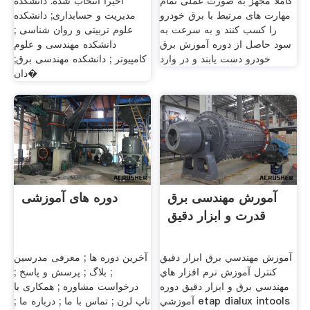
کاملا مجهز به صورت عملی تمام
اخیرا انتخاب شده. دانشکده
مهارت های مرتبط با برق خودرو
مدیریت و حسابداری; دانشکده
را کسب کنند و به سرعت به
علوم تربیتی و روان شناسی ;
سود حاصل از دوره آموزش برق
دانشکده مهندسی و علوم
خودرو دست یابند و در وارد
کامپیوتر ; دانشکده مهندسی برق;
دان�
آمورش مهندسی برق
دوره های آموزشی
قدرت و ابزار دقیق
آموزش مهندسي برق ابزار دقيق
آخرین دوره ها ; معرفی مدرسین
کنترل آموزش نرم افزار هاي
; بلاگ ; پرسش و پاسخ ;
مهندسي برق و ابزار دقيق دوره
درخواست مشاوره ; همکاری با
آموزشي etap dialux intools
تاپ لرن ; تماس با ما ; درباره ما ;