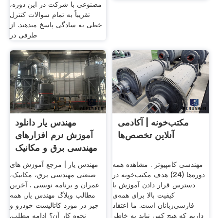
مصنوعی با شرکت در این دوره،
تقریباً به تمام سوالات کنترل
خطی به سادگی پاسخ می­دهند. از
طرفی در
مکتب‌خونه | آکادمی
مهندس یار دانلود
آنلاین تخصص‌ها
آموزش نرم افزارهای
مهندسی برق و مکانیک
مهندسی کامپیوتر . مشاهده همه
مهندس یار | مرجع آموزش های
دوره‌ها (24) هدف مکتب‌خونه در
صنعتی مهندسی برق، مکانیک،
دسترس قرار دادن آموزش با
عمران و برنامه نویسی . آخرین
کیفیت بالا برای همه‌ی
مطالب وبلاگ مهندس یار. همه
فارسي‌زبانان است. ما اعتقاد
چیز در مورد کاتالیست خودرو و
داریم که هیچ کس نباید به خاطر
نحوه کار آن؟ ادامه مطلب.