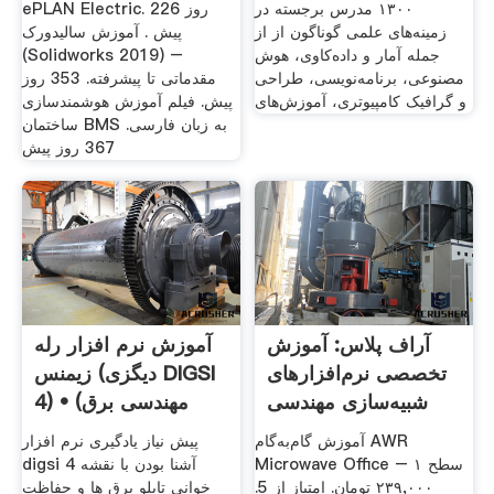
۱۳۰۰ مدرس برجسته در
ePLAN Electric. 226 روز
زمینه‌های علمی گوناگون از از
پیش . آموزش سالیدورک
جمله آمار و داده‌کاوی، هوش
(Solidworks 2019) –
مصنوعی، برنامه‌نویسی، طراحی
مقدماتی تا پیشرفته. 353 روز
و گرافیک کامپیوتری، آموزش‌های
پیش. فیلم آموزش هوشمندسازی
ساختمان BMS به زبان فارسی.
367 روز پیش
آراف پلاس: آموزش
آموزش نرم افزار رله
تخصصی نرم‌افزارهای
زیمنس (دیگزی DIGSI
شبیه‌سازی مهندسی
4) • (مهندسی برق
برق
آموزش گام‌به‌گام AWR
پیش نیاز یادگیری نرم افزار
Microwave Office – سطح ۱
digsi 4 آشنا بودن با نقشه
۲۳۹,۰۰۰ تومان. امتیاز از 5.
خوانی تابلو برق ها و حفاظت