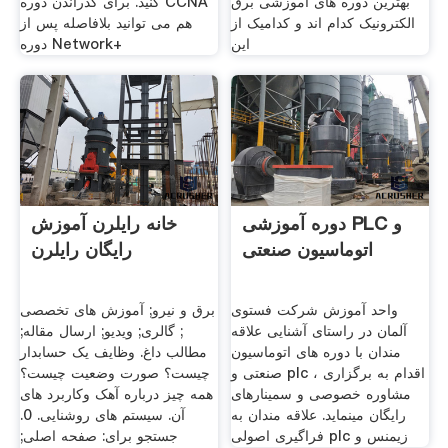
بهترین دوره های آموزشی برق
کنید. برای گذراندن دوره CCNA
الکترونیک کدام اند و کدامیک از
هم می توانید بلافاصله پس از
این
دوره Network+
دوره آموزشی PLC و
خانه رایلرن آموزش
اتوماسیون صنعتی
رایگان رایلرن
واحد آموزش شرکت فستوی
برق و نیرو; آموزش های تخصصی
آلمان در راستای آشنایی علاقه
; گالری; ویدیو; ارسال مقاله;
مندان با دوره های اتوماسیون
مطالب داغ. وظایف یک حسابدار
صنعتی و plc ، اقدام به برگزاری
چیست؟ صورت وضعیت چیست؟
مشاوره خصوصی و سمینارهای
همه چیز درباره آهک وکاربرد های
رایگان مینماید. علاقه مندان به
آن. سیستم های روشنایی. 0.
فراگیری اصولی plc زیمنس و
جستجو برای: صفحه اصلی;