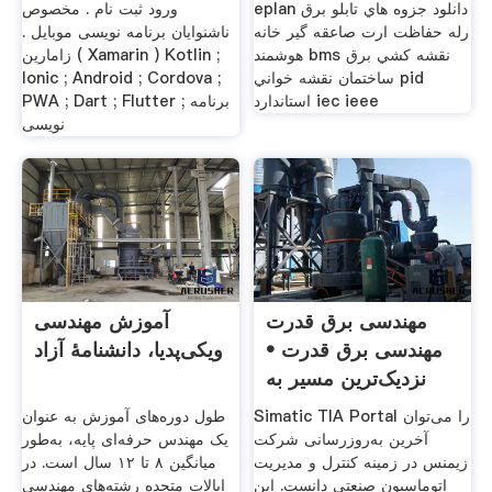
eplan دانلود جزوه هاي تابلو برق
ورود ثبت نام . مخصوص
رله حفاظت ارت صاعقه گير خانه
ناشنوایان برنامه نویسی موبایل .
هوشمند bms نقشه کشي برق
زامارین ( Xamarin ) Kotlin ;
ساختمان نقشه خواني pid
Ionic ; Android ; Cordova ;
استاندارد iec ieee
PWA ; Dart ; Flutter ; برنامه
نویسی
مهندسی برق قدرت
آموزش مهندسی
مهندسی برق قدرت •
ویکی‌پدیا، دانشنامهٔ آزاد
نزدیک‌ترین مسیر به
تخصص
Simatic TIA Portal را می‌توان
طول دوره‌های آموزش به عنوان
آخرین به‌روزرسانی شرکت
یک مهندس حرفه‌ای پایه، به‌طور
زیمنس در زمینه کنترل و مدیریت
میانگین ۸ تا ۱۲ سال است. در
اتوماسیون صنعتی دانست. این
ایالات متحده رشته‌های مهندسی