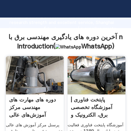
آخرین دوره های یادگیری مهندسی برق با n manufacturer
Grasping strong production capability, advanced
research strength and excellent service, Shanghai
آخرین دوره های یادگیری مهندسی برق با n supplier create
the value and bring values to all of customers.
آخرین دوره های یادگیری مهندسی برق با n
Introduction(
WhatsApp
)
پایتخت فناوری |
دوره های مهارت های
آموزشگاه تخصصی
مهندسی مرکز
برق، الکترونیک و
آموزش‌های عالی
تعمیرات
تخصصی
آموزشگاه پایتخت فناوری فعالیت
پرسنل مرکز آموزش های عالی