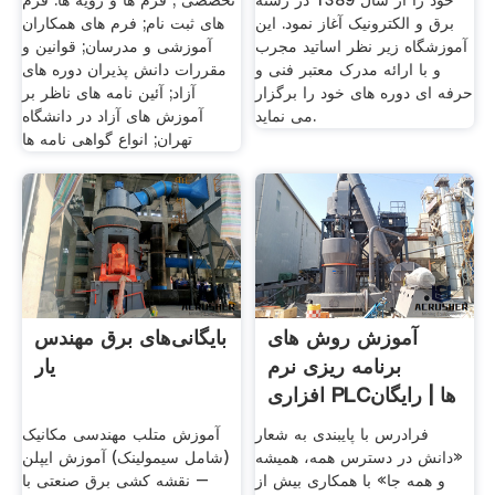
خود را از سال 1389 در رشته
تخصصی ; فرم ها و رویه ها. فرم
برق و الکترونیک آغاز نمود. این
های ثبت نام; فرم های همکاران
آموزشگاه زیر نظر اساتید مجرب
آموزشی و مدرسان; قوانین و
و با ارائه مدرک معتبر فنی و
مقررات دانش پذیران دوره های
حرفه ای دوره های خود را برگزار
آزاد; آئین نامه های ناظر بر
می نماید.
آموزش های آزاد در دانشگاه
تهران; انواع گواهی نامه ها
آموزش روش های
بایگانی‌های برق مهندس
برنامه ریزی نرم
یار
افزاری PLCها | رایگان
فرادرس با پایبندی به شعار
آموزش متلب مهندسی مکانیک
«دانش در دسترس همه، همیشه
(شامل سیمولینک) آموزش ایپلن
و همه جا» با همکاری بیش از
– نقشه کشی برق صنعتی با