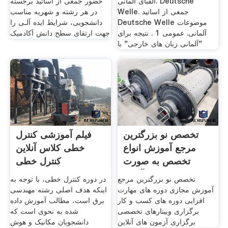
الفبای آلمانی. Deutsche
حضور جمعی از اساتید برجسته
Welle. جمعی از اساتید
در هر رشته و شهریه مناسب
Deutsche Welle موضوعات
دانشجویی، شرایط ایده آلـی را
آلمانی. عمومی 1 . نتیجه برای
جهت ارتقای سطح دانش آکادمیک
"آلمانی زبان های خارجی" با
تخصص نو بزرگترین
فیلم آموزشی کنترل
مرجع آموزش انواع
خطی کلاس آنلاین
تخصص به صورت
کنترل خطی
آنلاین
تخصص نو بزرگترین مرجع
در دوره کنترل خطی، با توجه به
آموزش مجازی دوره های مهارت
اینکه هدف اصلی رشته مهندسی
افزایی دوره های کسب و کار
برق است، مطالب آموزش داده
برگزاری وبینارهای تخصصی
شده به نحوی است که
برگزاری آزمون های آنلاین
دانشجویان مکانیک و هوش