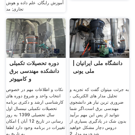
آموزش رایگان. علم داده و هوش
تجاری; مد
دانشگاه ملی ایرانیان |
دوره تحصیلات تکمیلی
ملی یونی
دانشکده مهندسی برق
و کامپیوتر
به جرئت میتوان گفت که تجزیه و
نکات و اطلاعات مهم در خصوص
تحلیل مدار های الکتریکی ،
انتخاب واحد و شروع دوره های
ضروری ترین نیاز هر دانشجوی
کارشناسی ارشد و دکتری برنامه
مهندسی برق است.اگر شما
تحصیلات تکمیلی نیمسال اول
نتوانید از پس این مهم برآیید
سال تحصیلی 1399 به روز
بدون شک در یادگیری بسیاری از
رسانی در تاریخ 12 آبان ) اﻣﻜﺎن
دروس دچار مشکل خواهید
ﺗﻐﻴﻴﺮات در ﺑﺮﻧﺎﻣﻪ وﺟﻮد دارد ﻟﻄﻔﺎ
شد.جزوه مدار 2
ﺑﻪ ﺗﺎرﻳﺦ ﺑﻪ