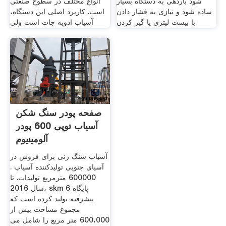
شود باردهی به دستگاه بسیار
انواع مختلف در سطوح صنعتی
ساده شود و نیازی به فشار دادن
است. کاربرد اصلی این دستگاه،
با بیست لیتری یا گیر کردن
آسیاب ادویه جات است ولی
صفحه پودر سنگ شکن
آسیاب توپی 600 پودر
آلومینیوم
آسیاب سنگ زنی برای فروش در
آسیای جنوبی تولیدکننده آسیاب .
600000 مترمربع تولیدات. تا
سال 2016، skm 6 پایگاه
پیشرفته تولید کرده است که
مجموع مساحت بیش از
600،000 متر مربع را شامل می