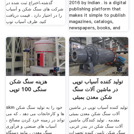
2016 by Indian . is a digital
گذشته،اختراع ثبت شده در
publishing platform that
شركت های سنگ شكن و آسیاب
makes it simple to publish
را در اختیار دارد . قیمت دریافت
magazines, catalogs,
کنید. ظرف آسیاب توپ
newspapers, books, and
تولید کننده آسیاب توپی
هزینه سنگ شکن
در ماشین آلات سنگ
سنگی 100 توپی
شکن معدن بمبئی
تولید کننده آسیاب توپی در ماشین
skm خود را به تولید سنگ شکن
آلات سنگ شکن معدن بمبئی
ها و کارخانجات می دهد ، که می
مقدمه . تولید کنندگان ماشین
تواند در زمینه خرد کردن مصالح ،
آلات سنگ شکن در بندر غربی.
آسیاب های صنعتی و فرآوری
سنگ شکن تامین کننده تجهیزات
سنگ معدن ، مانند دستگاه