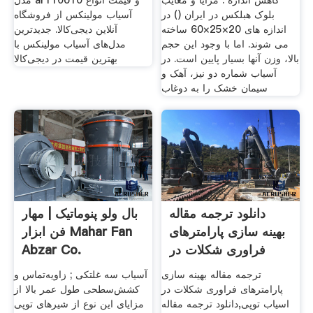
کاهش اندازه . مزایا و معایب
مدل ar110o10 و قیمت انواع
بلوک هبلکس در ایران () در
آسیاب مولینکس از فروشگاه
اندازه های 20×25×60 ساخته
آنلاین دیجی‌کالا. جدیدترین
می شوند. اما با وجود این حجم
مدل‌های آسیاب مولینکس با
بالا، وزن آنها بسیار پایین است. در
بهترین قیمت در دیجی‌کالا
آسیاب شماره دو نیز، آهک و
سیمان خشک را به دوغاب
دانلود ترجمه مقاله
بال ولو پنوماتیک | مهار
بهینه سازی پارامترهای
فن ابزار Mahar Fan
فراوری شکلات در
Abzar Co.
ترجمه مقاله بهینه سازی
آسیاب سه غلتکی ; زاویه‌تماس و
پارامترهای فراوری شکلات در
کشش‌سطحی طول عمر بالا از
اسیاب توپی,دانلود ترجمه مقاله
مزایای این نوع از شیرهای توپی