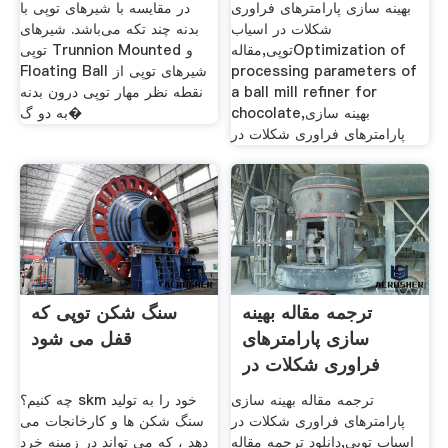
بهینه سازی پارامترهای فراوری
در مقایسه با شیرهای توپی با
شکلات در اسیاب
بدنه چند تکه می‌باشد. شیرهای
توپی,مقالهOptimization of
توپی Trunnion Mounted و
processing parameters of
Floating Ball شیرهای توپی از
a ball mill refiner for
نقطه نظر مهار توپی درون بدنه
chocolate,بهینه سازی
به دو گ�
پارامترهای فراوری شکلات در
ترجمه مقاله بهینه
سنگ شکن توپی که
سازی پارامترهای
قفل می شود
فراوری شکلات در
اسیاب توپی
ترجمه مقاله بهینه سازی
چه کنیم؟ skm خود را به تولید
پارامترهای فراوری شکلات در
سنگ شکن ها و کارخانجات می
اسیاب توپی,دانلود ترجمه مقاله
دهد ، که می تواند در زمینه خرد