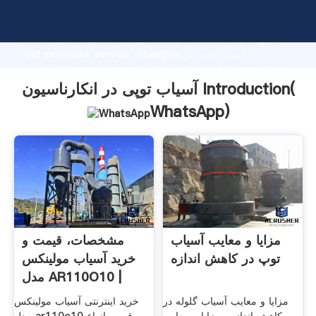
آسیاب توپی در انکارناسیون manufacturer Grasping strong
production capability, advanced research strength
and excellent service, Shanghai آسیاب توپی در
انکارناسیون supplier create the value and bring values
to all of customers.
آسیاب توپی در انکارناسیون Introduction(
WhatsApp
)
مزایا و معایب آسیاب
مشخصات، قیمت و
توپ در کاهش اندازه
خرید آسیاب مولینکس
مدل AR110O10 |
دیجی‌کالا
مزایا و معایب آسیاب گلوله در
خرید اینترنتی آسیاب مولینکس