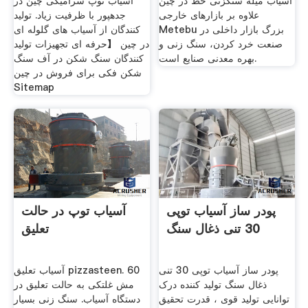
آسیاب میله سنگزنی خط در چین
آسیاب توپ سرامیکی چین در
علاوه بر بازارهای خارجی
جدهپور با ظرفیت زیاد. تولید
Metebu بزرگ بازار داخلى در
کنندگان از آسیاب های گلوله ای
صنعت خرد کردن، سنگ زنی و
در چین 【حرفه ای تجهیزات تولید
بهره معدنی صنایع است.
کنندگان سنگ شکن در آف سنگ
شکن فکی برای فروش در چین
Sitemap
پودر ساز آسیاب توپی
آسیاب توپ در حالت
30 تنی ذغال سنگ
تعلیق
پودر ساز آسیاب توپی 30 تنی
آسیاب تعلیق pizzasteen. 60
ذغال سنگ تولید کننده درک
مش غلتکی به حالت تعلیق در
توانایی تولید قوی ، قدرت تحقیق
دستگاه آسیاب. سنگ زنی بسیار