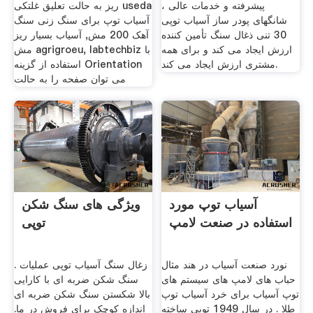
پیشرفته و خدمات عالی ،
ریز به حالت تعلیق غلتکی useda
شانگهای پودر ساز آسیاب توپی
آسیاب توپ برای سنگ زنی سنگ
30 تنی ذغال سنگ تأمین کننده
آهک 200 مش, آسیاب بسیار ریز
ارزش ایجاد می کند و برای همه
مش agrigroeu, labtechbiz با
مشتری ارزش ایجاد می کند.
استفاده از گزینه Orientation
می توان صفحه را به حالت
آسیاب توپ مورد
ویژگی های سنگ شکن
استفاده در صنعت لامپ
توپی
نورد صنعت آسیاب در هند مثال
زغال سنگ آسیاب توپی عملیات .
حباب های لامپ های سیستم های
سنگ شکن ضربه ای با کارایی
توپ آسیاب برای خرد آسیاب توپ
بالا شکستن سنگ شکن ضربه ای
طلا . در سال 1949 توپی ساخته
اندازه کوچک برای فروش در ما.