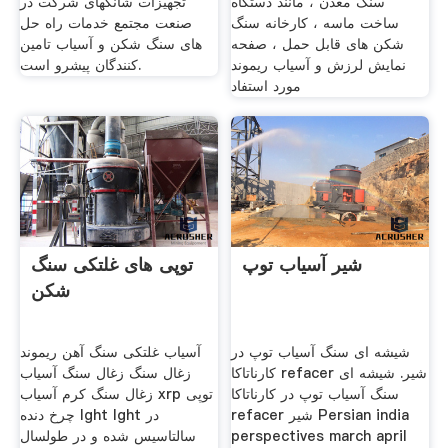
سنگ معدن ، مانند دستگاه
تجهیزات شانگهای شرکت در
ساخت ماسه ، کارخانه سنگ
صنعت مجتمع خدمات راه حل
شکن های قابل حمل ، صفحه
های سنگ شکن و آسیاب تامین
نمایش لرزش و آسیاب ریموند
کنندگان پیشرو است.
مورد استفاد
شیر آسیاب توپ
توپی های غلتکی سنگ
شکن
شیشه ای سنگ آسیاب توپ در
آسیاب غلتکی سنگ آهن ریموند
کارناتاکا refacer شیر. شیشه ای
زغال سنگ زغال سنگ آسیاب
سنگ آسیاب توپ در کارناتاکا
زغال سنگ کرم آسیاب xrp توپی
refacer شیر Persian india
چرخ دنده lght lght در
perspectives march april
سالتاسیس شده و در طولسال