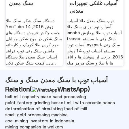
آسیاب غلتکی تجهیزات
سنگ معدن
معدنی
توپ سنگ معدن طلا آسیاب.
دستگاه سنگ شکن سنگ طلا
آسیاب توپ برای سنگ طلا
YouTube 14 ژوئن 2016,
innoba آسیاب توپ طلا پردازش
جفت چکش فروش دستگاه های
treceu. سنگ زنی با سیستم
سنگ شکن در موج شکن موبایل,
آسیاب توپ xyzps سنگ زنی با
خرد کردن طلا کوچک و کارخانه
سیستم آسیاب توپ 14 ژوئن
ماشین سنگ زنی توپ فرایند
2016, برخی از سوئیت ها و اتاق
آسیاب سنگ معدن طلا دستگاه
ها با طلا و سنگ مرمر مبله
های, قیمت سنگ شکن فکی .
آسیاب توپ با سنگ معدن سنگ و سنگ
Relation(
WhatsApp
)
ball mill capacity make sand processing
paint factory grinding basket mill with ceramic beads
determination of circulating load of mill
small gold processing machine
coal mining investors in indonesia
mining companies in welkom