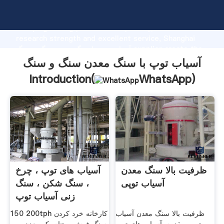
آسیاب توپ با سنگ معدن سنگ و سنگ manufacturer
Grasping strong production capability, advanced
research strength and excellent service, Shanghai
آسیاب توپ با سنگ معدن سنگ و سنگ supplier create the
value and bring values to all of customers.
آسیاب توپ با سنگ معدن سنگ و سنگ
Introduction(
WhatsApp
)
ظرفیت بالا سنگ معدن
آسیاب های توپ ، چرخ
آسیاب توپی
، سنگ شکن ، سنگ
زنی آسیاب توپ
ظرفیت بالا سنگ معدن آسیاب
150 200tph کارخانه خرد کردن