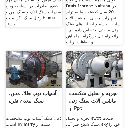
توپی مقدمه. آسیاب های توپ
سنگ فرش. ویتنام یک معدن مهم
Drais Moreno Naitana. در
کشور صادرات در آسیا، به ویژه
20 سال گذشته ، ما به تولید
صادرات سنگ آهک و سنگ آهن و
تجهیزات معدنی ، ماشین آلات
زغال سنگ، گرانیت و bluest
ساخت ماسه و آسیاب های سنگ
بیشتر
زنی صنعتی اختصاص داده ایم ،
ارائه راه های بزرگراه ، راه آهن
و حفاظت از آب
تجزیه و تحلیل شکست
آسیاب توپ طلا، مس،
ماشین آلات سنگ زنی
سنگ معدن نقره
و Ppt
تجزیه و تحلیل swot صنعت
ذغال سنگ آسیاب توپ مشخصات
سنگ شکن فلز آبی. sky خود را
آسیاب by marry قیمت از