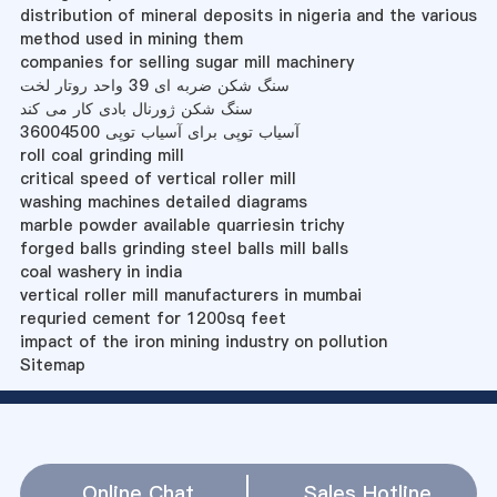
distribution of mineral deposits in nigeria and the various
method used in mining them
companies for selling sugar mill machinery
سنگ شکن ضربه ای 39 واحد روتار لخت
سنگ شکن ژورنال بادی کار می کند
آسیاب توپی برای آسیاب توپی 36004500
roll coal grinding mill
critical speed of vertical roller mill
washing machines detailed diagrams
marble powder available quarriesin trichy
forged balls grinding steel balls mill balls
coal washery in india
vertical roller mill manufacturers in mumbai
requried cement for 1200sq feet
impact of the iron mining industry on pollution
Sitemap
Online Chat
Sales Hotline