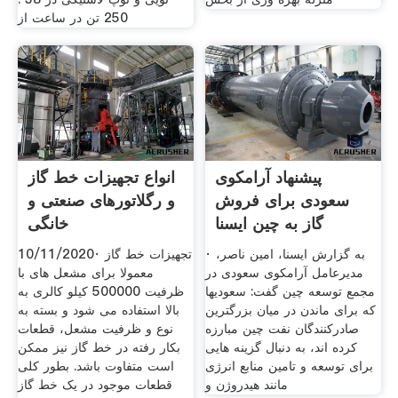
250 تن در ساعت از
پیشنهاد آرامکوی
انواع تجهیزات خط گاز
سعودی برای فروش
و رگلاتورهای صنعتی و
گاز به چین ایسنا
خانگی
· به گزارش ایسنا، امین ناصر،
10/11/2020· تجهیزات خط گاز
مدیرعامل آرامکوی سعودی در
معمولا برای مشعل های با
مجمع توسعه چین گفت: سعودیها
ظرفیت 500000 کیلو کالری به
که برای ماندن در میان بزرگترین
بالا استفاده می شود و بسته به
صادرکنندگان نفت چین مبارزه
نوع و ظرفیت مشعل، قطعات
کرده اند، به دنبال گزینه هایی
بکار رفته در خط گاز نیز ممکن
برای توسعه و تامین منابع انرژی
است متفاوت باشد. بطور کلی
مانند هیدروژن و
قطعات موجود در یک خط گاز