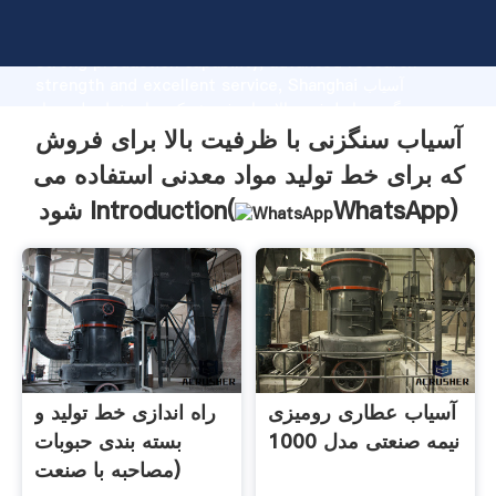
آسیاب سنگزنی با ظرفیت بالا برای فروش که برای خط تولید
مواد معدنی استفاده می شود manufacturer Grasping
strong production capability, advanced research
strength and excellent service, Shanghai آسیاب
سنگزنی با ظرفیت بالا برای فروش که برای خط تولید مواد
معدنی استفاده می شود supplier create the value and
آسیاب سنگزنی با ظرفیت بالا برای فروش
bring values to all of customers.
که برای خط تولید مواد معدنی استفاده می
)
WhatsApp
شود Introduction(
آسیاب عطاری رومیزی
راه اندازی خط تولید و
نیمه صنعتی مدل 1000
بسته بندی حبوبات
(مصاحبه با صنعت