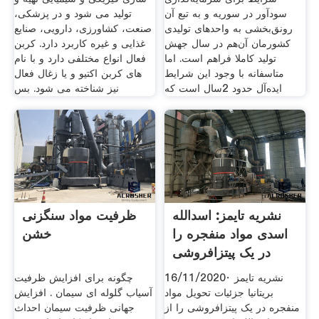
سودآور در سوریه و به تبع آن
تولید می شود و در پزشکی،
رونق‌بخشی به واحدهای تولیدی
صنعت، کشاورزی، دارویی، صنایع
کشورمان آن‌هم در سال جهش
غذایی و غیره کاربرد دارد. کربن
تولید کاملا فراهم است. اما
فعال انواع مختلفی دارد و با نام
متاسفانه با وجود این شرایط
های کربن اکتیو و یا زغال فعال
ایده‌آل حدود 2سال است که
نیز شناخته می شود. بس
نشریه تایمز: اسدالله
ظرفیت مواد سنگزنی
اسدی مواد منفجره را
خشن
در یک پیتزافروشی
16/11/2020· نشریه تایمز
چگونه برای افزایش ظرفیت
بریتانیا جزئیات تحویل مواد
آسیاب گلوله ای سیمان . افزایش
منفجره در یک پیتزافروشی را از
جهانی ظرفیت سیمان احداث