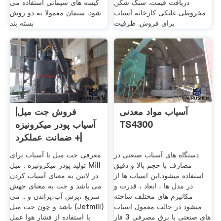
دریافت قیمت. سنگ شکن
کیسه های سیمانی استفاده می
مخروطی غلتکی کارخانه آسیاب
شود. سیمان معمولا به دو روش
برای فروش. ظرفیت
بسته بند
آسیاب مواد معدنی
فروش جت میل|
TS4300
آسیاب پودر میکرونیزه
|+ ضمانت عملکرد
دستگاه های آسیاب صنعتی در
معرفی جت میل یا آسیاب برای
مصارف با حجم بالا و دقیق
تولید پودر میکرونیزه . میل Mill
استفاده میشود.این اسیاب ها از
در لاتین به معنای آسیاب کردن
در مدل ها ، ابعاد ، قدرت و
می باشد و جت به معنای جهش
مکانیزم های مختلف ساخته
سریع ،پرش آب،پراندن و .. می
میشود در حالت معمول اسیاب
باشد و چون جت میل (Jetmill)
های صنعتی با برق مصرفی 3 فاز
با استفاده از فشار هوا عمل