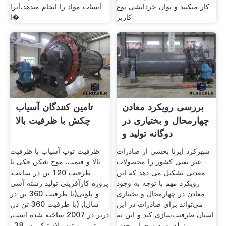
کار میکنند و توان خردایشی نوع
آسیاب مواد را انجام میدهد،آنرا
کاربر
ا�
بررسی رویکرد معادن
تامین کنندگان آسیاب
چهارمحال و بختیاری در
چکش با ظرفیت بالا
دوگانه تولید و
شهرکرد ایرنا بخشی از صادرات
ظرفیت توپ آسیاب با ظرفیت
غیر نفتی کشور را محصولات
بالا و قیمت. موج شکن فکی با
معدنی تشکیل می دهد که این
ظرفیت 120 تن در ساعت.
رویکرد مهم با توجه به وجود
پروژه کارآفرینی تولید رشته آشی
معادن در چهارمحال و بختیاری
و پلویی(با ظرفیت 360 تن در
می‌تواند برای صادرات در این
سال), (با ظرفیت 360 تن در,
استان ظرفیت‌سازی کند و این به
دریر در 2007 ساخته شده است,
منزله بهره وری از بخش
تویی و توپ لاستیکی در 38 .