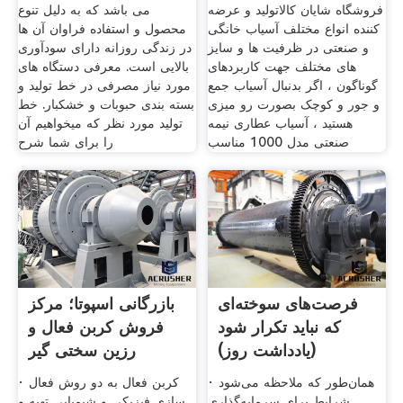
فروشگاه شایان کالاتولید و عرضه
می باشد که به دلیل تنوع
کننده انواع مختلف آسیاب خانگی
محصول و استفاده فراوان آن ها
و صنعتی در ظرفیت ها و سایز
در زندگی روزانه دارای سودآوری
های مختلف جهت کاربردهای
بالایی است. معرفی دستگاه های
گوناگون ، اگر بدنبال آسیاب جمع
مورد نیاز مصرفی در خط تولید و
و جور و کوچک بصورت رو میزی
بسته بندی حبوبات و خشکبار. خط
هستید ، آسیاب عطاری نیمه
تولید مورد نظر که میخواهیم آن
صنعتی مدل 1000 مناسب
را برای شما شرح
فرصت‌های سوخته‌ای
بازرگانی اسپوتا؛ مرکز
که نباید تکرار شود
فروش کربن فعال و
(یادداشت روز)
رزین سختی گیر
· همان‌طور که ملاحظه می‌شود
· کربن فعال به دو روش فعال
شرایط برای سرمایه‌گذاری
سازی فیزیکی و شیمیایی تهیه و