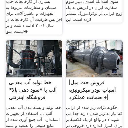
سوی اسدالله اسدی، دبیر سوم
بسیاری از کارخانجات جدید
سفارت ایران در اتریش به یک
سیمان و سفارشات مربوط به
زوج ایرانی در لوکزامبورگ منتشر
تجهیزات و ماشین‌آلات، برای
کرده است. این
افزایش ظرفیت آن کارخانجات در
سال ۲۰۰۶ ادامه داشت و بر
لیست متق�
فروش جت میل|
خط تولید آب معدنی
آسیاب پودر میکرونیزه
آلپ با *سود دهی بالا*
|+ ضمانت عملکرد
فروشگاه اینترنتی
چگونه ذرات ریز شده از ذراتی
خط تولید و بسته بندی آب معدنی
که نیاز به ریز شدن دارند جدا می
آلپ ، با استفاده از تجهیزات
شوند ؟ در واقع از یک کلاسیفایر
استاندارد، آب جمع آوری شده از
برای کنترل اندازه ذره خروجی در
منابع طبیعی را تصفیه و بسته