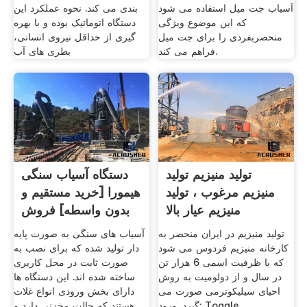
آسیاب جت میل استفاده می شود
بندی می کند. نحوه عملکرد این
که این موضوع ویژگی
دستگاه اتوماتیک بوده و با بهره
منحصربفردی را برای جت میل
گیری از حداقل نیروی انسانی،
فراهم می کند.
بطری های آب
تولید منیزیم تولید
دستگاه آسیاب سنگی
منیزیم مرغوب ، تولید
هیمورا [خرید مستقیم و
منیزیم عیار بالا
بدون واسطه] فروش
تولید منیزیم در ایران منحصر به
آسیاب های سنگی به صورت پایه
کارخانه منیزیم فردوس می شود
دار تولید شده که برای نصب به
که با ظرفیت اسمی 6 هزار تن
صورت ثابت در محل کاربری
در سال و از دولومیت به روش
ساخته شده اند. این دستگاه ها
احیای سیلیکوترمی صورت می
دارای بخش ورودی انواع غلات
گیرد. ورود; Toggle
هستند که حالت مخزنی دارد و