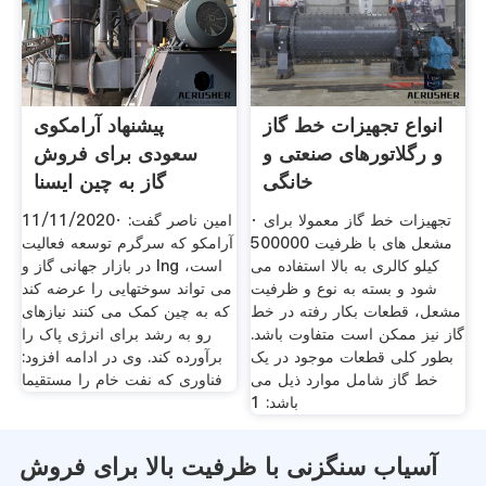
انواع تجهیزات خط گاز
پیشنهاد آرامکوی
و رگلاتورهای صنعتی و
سعودی برای فروش
خانگی
گاز به چین ایسنا
· تجهیزات خط گاز معمولا برای
11/11/2020· امین ناصر گفت:
مشعل های با ظرفیت 500000
آرامکو که سرگرم توسعه فعالیت
کیلو کالری به بالا استفاده می
در بازار جهانی گاز و lng است،
شود و بسته به نوع و ظرفیت
می تواند سوختهایی را عرضه کند
مشعل، قطعات بکار رفته در خط
که به چین کمک می کنند نیازهای
گاز نیز ممکن است متفاوت باشد.
رو به رشد برای انرژی پاک را
بطور کلی قطعات موجود در یک
برآورده کند. وی در ادامه افزود:
خط گاز شامل موارد ذیل می
فناوری که نفت خام را مستقیما
باشد: 1
آسیاب سنگزنی با ظرفیت بالا برای فروش