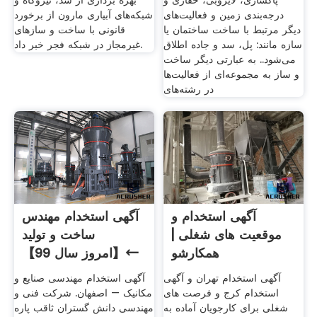
پاکسازی، لایروبی، حفاری و
بهره برداری از سد، نیروگاه و
درجه‌بندی زمین و فعالیت‌های
شبکه‌های آبیاری مارون از برخورد
دیگر مرتبط با ساخت ساختمان یا
قانونی با ساخت و ساز‌های
سازه مانند: پل، سد و جاده اطلاق
غیرمجاز در شبکه فجر خبر داد.
می‌شود.. به عبارتی دیگر ساخت
و ساز به مجموعه‌ای از فعالیت‌ها
در رشته‌های
آگهی استخدام و
آگهی استخدام مهندس
موقعیت های شغلی |
ساخت و تولید
همکارشو
←【امروز سال 99】
← استخدام
آگهی استخدام تهران و آگهی
آگهی استخدام مهندسی صنایع و
استخدام کرج و فرصت های
مکانیک – اصفهان. شرکت فنی و
شغلی برای کارجویان آماده به
مهندسی دانش گستران ثاقب پاره