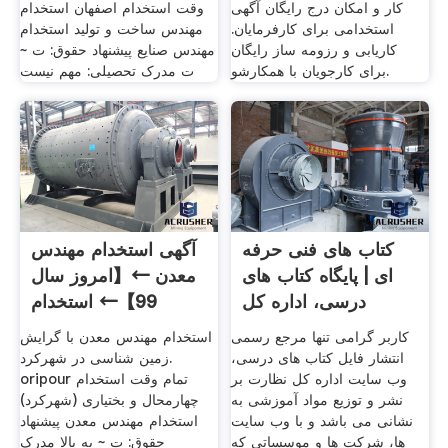
کار و امکان درج رایگان آگهی
وقت استخدام اصفهان استخدام
استخدامی برای کارفرمایان.
مهندس ساخت و تولید استخدام
کاریابی و رزومه ساز رایگان
مهندس صنایع پیشنهاد حقوق: ت ~
برای کارجویان با همکارشو.
ت مدرک تحصیلی: مهم نیست
کتاب های فنی حرفه
آگهی استخدام مهندس
ای | پایگاه کتاب های
معدن ←【امروز سال
درسی، اداره کل
99】← استخدام
کاربر گرامی تنها مرجع رسمی
استخدام مهندس معدن با گرایش
انتشار فایل کتاب های درسی،
زمین شناسی در شهرکرد.
وب سایت اداره کل نظارت بر
oripour تمام وقت استخدام
نشر و توزیع مواد آموزشی به
چهارمحال و بختیاری (شهرکرد)
نشانی می باشد و با وب سایت
استخدام مهندس معدن پیشنهاد
ها، شرکت ها و موسساتی که
حقوق: ت ~ به بالا مدرک