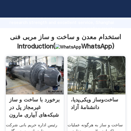
استخدام معدن و ساخت و ساز مربی فنی manufacturer
Grasping strong production capability, advanced
research strength and excellent service, Shanghai
استخدام معدن و ساخت و ساز مربی فنی supplier create
the value and bring values to all of customers.
استخدام معدن و ساخت و ساز مربی فنی
Introduction(
WhatsApp
)
ساخت‌وساز ویکی‌پدیا،
برخورد با ساخت و ساز
دانشنامهٔ آزاد
غیرمجاز پل در
شبکه‌های آبیاری مارون
ساخت و ساز به هرگونه عملیات
رئیس اداره حریم بانی شرکت