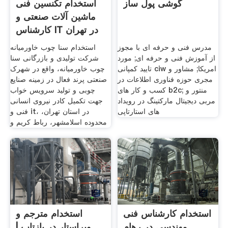
گوشی پول ساز
استخدام تکنسین فنی
ماشین آلات صنعتی و
کارشناس IT در تهران
مدرس فنی و حرفه ای با مجوز
استخدام سنا چوب خاورمیانه
از آموزش فنی و حرفه ای; مورد
شرکت تولیدی و بازرگانی سنا
تایید کمپانی ciw امریکا; مشاور و
چوب خاورمیانه، واقع در شهرک
مجری حوزه فناوری اطلاعات در
صنعتی پرند فعال در زمینه صنایع
کسب و کار های b2c; منتور و
چوبی و تولید سرویس خواب
مربی دیجیتال مارکتینگ در رویداد
جهت تکمیل کادر نیروی انسانی
های استارتاپی
فنی و it، در استان تهران،
محدوده اسلامشهر، رباط کریم و
استخدام کارشناس فنی
استخدام مترجم و
مهندسی در رهام
ویراستار در بازتاب |