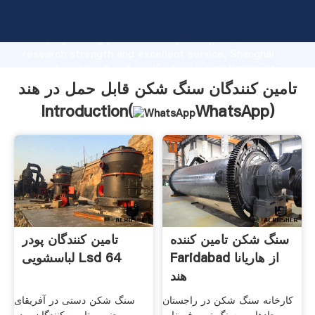
تامین کنندگان سنگ شکن قابل حمل در هند manufacturer
Grasping strong production capability, advanced
research strength and excellent service, Shanghai
تامین کنندگان سنگ شکن قابل حمل در هند supplier create
the value and bring values to all of customers.
تامین کنندگان سنگ شکن قابل حمل در هند
Introduction(
WhatsApp
)
سنگ شکن تامین کننده
تامین کنندگان پودر
Faridabad از هاریانا
لباسشویی Lsd 64
هند
کارخانه سنگ شکن در راجستان
سنگ شکن دستی در آفریقای