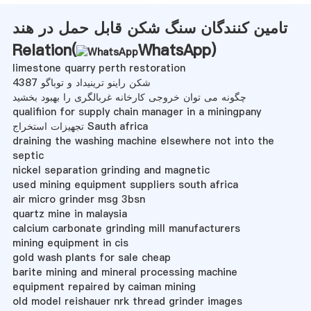
تامین کنندگان سنگ شکن قابل حمل در هند
Relation(
WhatsApp
)
limestone quarry perth restoration
شکن راینو ترینیداد و توباگو 4387
چگونه می توان خروجی کارخانه غربالگری را بهبود بخشید
qualifiion for supply chain manager in a miningpany
تجهیزات استخراج Sauth africa
draining the washing machine elsewhere not into the
septic
nickel separation grinding and magnetic
used mining equipment suppliers south africa
air micro grinder msg 3bsn
quartz mine in malaysia
calcium carbonate grinding mill manufacturers
mining equipment in cis
gold wash plants for sale cheap
barite mining and mineral processing machine
equipment repaired by caiman mining
old model reishauer nrk thread grinder images