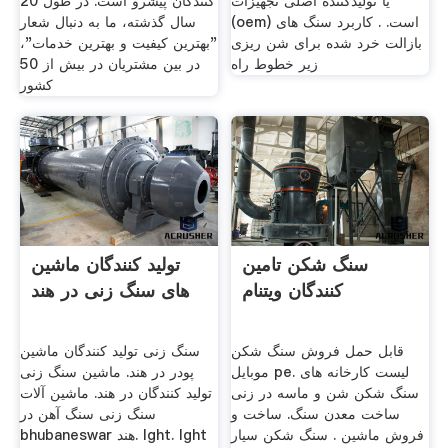
یا تولیدکننده اصلی تجهیزات
کنندگان پیشرو است. در طول 20
(oem) است. . کاربرد سنگ های
سال گذشته، ما به دنبال شعار
بازالت خرد شده برای شن ریزی
"بهترین کیفیت و بهترین خدمات"،
زیر خطوط راه
در بین مشتریان در بیش از 50
کشور
سنگ شکن تامین
تولید کنندگان ماشین
کنندگان ویتنام
های سنگ زنی در هند
قابل حمل فروش سنگ شکن
سنگ زنی تولید کنندگان ماشین
موبایل pe. لیست کارخانه های
پودر در هند. ماشین سنگ زنی
سنگ شکن شن و ماسه در زنی
تولید کنندگان در هند. ماشین آلات
ساخت معدن سنگ. ساخت و
سنگ زنی سنگ آهن در
فروش ماشین . سنگ شکن سیار
bhubaneswar هند. lght. lght