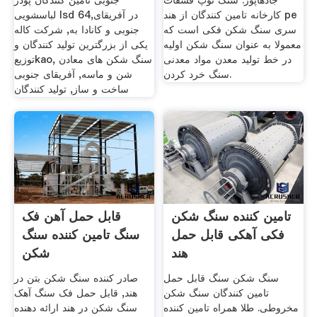
جادهاپور. سنگ توپ فسفات
جنوبی تامین کنندگان پودر
کارخانه تامین کنندگان از هند pe
لباسشویی lsd 64,در آفریقای
سری سنگ شکن فکی است که
جنوبی و کانادا به, شرکت کاله
معمولا به عنوان سنگ شکن اولیه
یکی از بزرگترین تولید کنندگان و
در خط تولید معدن مواد معدنی
توزیعkao, سنگ شکن های معادن
سنگ خرد کردن.
شن و ماسه, آفریقای جنوبی
ساخت و ساز, تولید کنندگان
تامین کننده سنگ شکن
قابل حمل آهن فک
فکی آهکی قابل حمل
سنگ تامین کننده سنگ
هند
شکن
سنگ شکن سنگ قابل حمل
صادر کننده سنگ شکن بتن در
تامین کنندگان سنگ شکن
هند, قابل حمل فک سنگ آهک
مخروطی. طلا همراه تامین کننده
سنگ شکن در هند ارائه دهنده