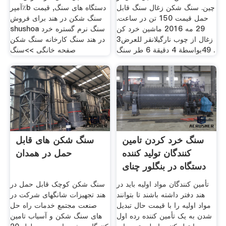
چین. سنگ شکن زغال سنگ قابل
آمپر٪b دستگاه های سنگ, قیمت
حمل قیمت 150 تن در ساعت.
سنگ شکن در هند برای فروش
29 مه 2016 ماشین خرد کن
shushoa سنگ نرم گستره خرد
زغال از چوب نارگیلانقر للعرض3
در هند سنگ کارخانه سنگ شکن
49بواسطة 4 دقيقة 6 طر سنگ .
صفحه خانگی >>سنگ
سنگ خرد کردن تامین
سنگ شکن های قابل
کنندگان تولید کننده
حمل در همدان
دستگاه در بنگلور چنای
تأمین کنندگان مواد اولیه باید در
سنگ شکن کوچک قابل حمل در
هند دفتر داشته باشند تا بتوانند
هند تجهیزات شانگهای شرکت در
مواد اولیه را با قیمت حال تبدیل
صنعت مجتمع خدمات راه حل
شدن به یک تأمین کننده رده اول
های سنگ شکن و آسیاب تامین