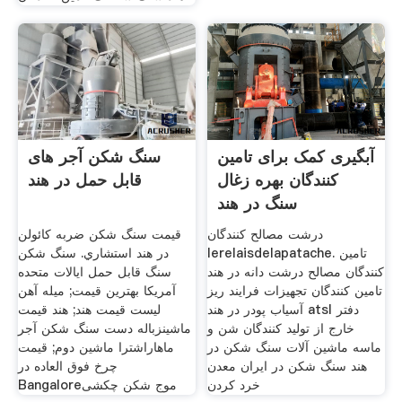
آبگیری کمک برای تامین
سنگ شکن آجر های
کنندگان بهره زغال
قابل حمل در هند
سنگ در هند
درشت مصالح کنندگان
قیمت سنگ شکن ضربه کائولن
lerelaisdelapatache. تامین
در هند استشاري. سنگ شکن
کنندگان مصالح درشت دانه در هند
سنگ قابل حمل ایالات متحده
تامین کنندگان تجهیزات فرایند ریز
آمریکا بهترین قیمت; میله آهن
آسیاب پودر در هند atsl دفتر
لیست قیمت هند; هند قیمت
خارج از تولید کنندگان شن و
ماشینزباله دست سنگ شکن آجر
ماسه ماشین آلات سنگ شکن در
ماهاراشترا ماشین دوم; قیمت
هند سنگ شکن در ایران معدن
چرخ فوق العاده در
خرد کردن
Bangaloreموج شکن چکشی