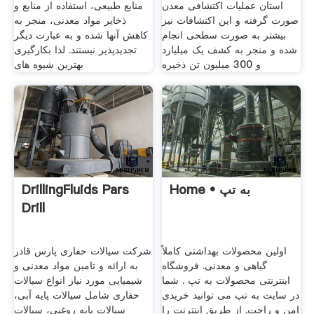
استان عملیات اکتشافی معدن
منابع طبیعی، استفاده از منابع و
صورت گرفته و این اکتشافات نیز
ذخایر مواد معدنی، منجر به
بیشتر به صورت سطحی انجام
کاهش آنها شده و به عبارت دیگر
شده و منجر به کشف یک میلیارد
تجدیدپذیر نیستند. لذا بکارگیری
و 300 میلیون تن ذخیره
بهترین شیوه های
Home • به تپ
DrillingFluids Pars
Drill
اولین محصولات بهداشتی کاملاً
شرکت سیالات حفاری پارس قادر
گیاهی و معدنی. فروشگاه
به ارائه و تامین مواد معدنی و
اینترنتی محصولات به تپ . شما
شیمیایی مورد نیاز انواع سیالات
در سایت به تپ می توانید خریدی
حفاری شامل سیالات پایه آبی،
امن و راحت. از طریق اینترنت را
سیالات پایه روغنی، سیالات