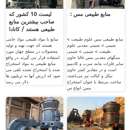
: منابع طبیعی مس
لیست 10 کشور که
صاحب بیشترین منابع
طبیعی هستند / کانادا
در
منابع طبیعی مس علوم طبیعت >
منابع یا مواد طبیعی مواد خامی
شیمی > شیمی معدنی علوم
هستند که جهت تهیه و تولید
طبیعت > شیمی > شیمی
محصولات در سطح جهان مورد
سنگهای معدنی مس غالبا حاوی
استفاده قرار می گیرند. در واقع
سایر فلزات مانند سرب و کادمیم
منابع طبیعی به مواد استخراج
است و در مقادیر کمتر حاوی
شده یا استخراج نشده تلقی می
نیکل و کبالت نیز می‌باشند.
شود که ارزش آنها به تریلیون ها
مباحث مرتبط با عنوان استخراج
دلار می رسد.
مس; انواع س