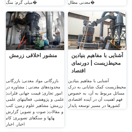
معدنی مطال�
میلی گرم: منگ�
آشنایی با مفاهیم بنیادین
منشور اخلاقی زرمش
محیط‌زیست | دورنمای
اقتصاد
آشنایی با مفاهیم بنیادین
بازرگانی مواد معدنی; بازرگانی
محیط‌زیست کمک شایانی به درک
محدوده‌های معدنی ; مشاوره در
مسائل مربوط به آن، به خصوص
امور تجاری; قیمت جهانی فلزات;
فهم اهمیت آن در آینده اقتصادی
علمی و پژوهشی. فعالیتهای علمی
کشورها در مسیر توسعه پایدار
زرمش; مشاهیر علوم زمین; کتب
و مقالات; صوت و تصویر; گزارش
های تصویری; کانی‎ها و سنگ‎ها;
اخبار. اخبار