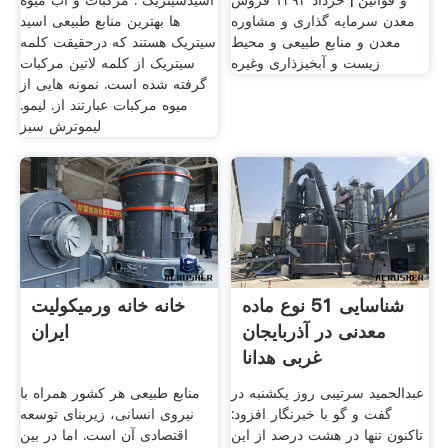
و قوانین | خرداد ۱۳۹۲ فروش
اسیدسیتریک . مرکبات و آب میوه
معدن سرمایه گذاری و مشاوره
ها بهترین منابع طبیعی اسید
معدن و منابع طبیعی و محیط
سیتریک هستند که درحقیقت کلمه
زیست و آبخیزذاری وغيره
سیتریک از کلمه لاتین مرکبات
گرفته شده است. نمونه هایی از
میوه مرکبات عبارتند از. لیمو.
لیموترش سبز
شناسایی 51 نوع ماده
خانه خانه ورمیکولیت
معدنی در آذربایجان
ایران
غربی هدانا
عبدالحمید سرتیبی روز یکشنبه در
منابع طبیعی هر کشور همراه با
گفت و گو با خبرنگار افزود:
نیروی انسانی، زیربنای توسعه
تاکنون تنها در هشت درصد از این
اقتصادی آن است. اما در بین