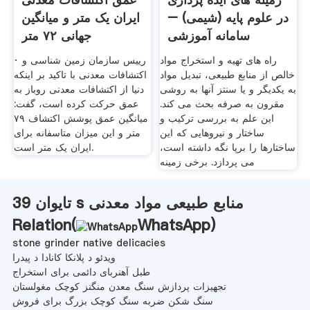
در علوم پایه (شیمی) –
ایران یک متر و میانگین
سامانه آموزشی
جهانی ۷۲ متر
راه های تهیه و استخراج مواد
· رییس سازمان زمین شناسی و
خالص از منابع طبیعی، تبدیل مواد
اکتشافات معدنی با تاکید بر اینکه
به یکدیگر و یا سنتز آنها به روشی
دنیا از اکتشافات معدنی روباز به
مقرون به صرفه بحث می کند.
عمق حرکت کرده است، گفت:
این علم به بررسی ترکیب و
میانگین عمق پوشش اکتشاف ۷۹
ساختار و نیروهایی که این
متر و این میزان متاسفانه برای
ساختارها را برپا نگه داشته است،
ایران یک متر است.
می پردازد. برخی زمینه
تایوان 39 s منابع طبیعی مواد معدنی
Relation(
WhatsApp
)
stone grinder native delicacies
ویدئو د پلانکا کانادا د پیدرا
طبل آهنربای دائمی برای استخراج
تجهیزات پردازش سنگ معدن منگنز کوچک مغولستان
سنگ شکن ضربه سنگ کوچک بزرگ برای فروش