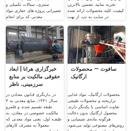
تجربه نمایید. تضمین بالاترین
سنتزی، سیالات تکمیلی و
کیفیت. کلیه محصولات ارائه شده
تعمیراتی پروژه های حفاری مواد
در سایت به تپ. از بهت
معدنی که برای انجام
سافوت – محصولات
خبرگزاری هرانا | ابعاد
ارگانیک
حقوقی مالکیت بر منابع
سرزمینی، ناظر
محصولات ارگانیک، مواد غذایی
در بـازنگری قـانون معـادن در
تراریخته و محصولات طبیعی
سـال ۱۳۳۱، منابع معدنی به ۳
تفاوت اساسی با یکدیگر دارند.
طبقه تقسیم شدند و قلمرو
محصول ارگانیک بدون دخالت
مالکیت خصوصی در معادن، به
هرگونه ماده‌ی شیمیایی و
طبقـه اول، یعنی مواد معدنی که
روش‌های مصنوعی تولید می‌شود.
معمولاً به مصرف کارهای