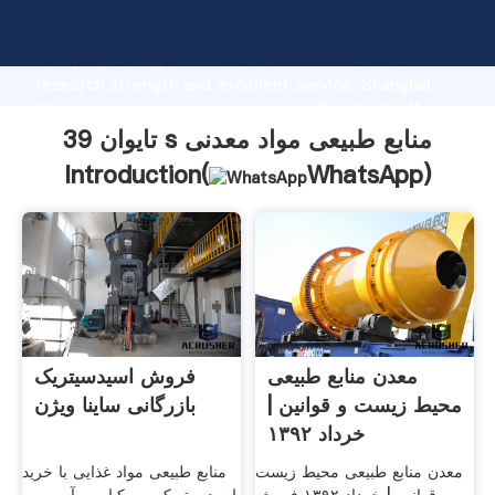
تایوان 39 s منابع طبیعی مواد معدنی manufacturer
Grasping strong production capability, advanced
research strength and excellent service, Shanghai
تایوان 39 s منابع طبیعی مواد معدنی supplier create the
value and bring values to all of customers.
تایوان 39 s منابع طبیعی مواد معدنی
Introduction(
WhatsApp
)
معدن منابع طبیعی
فروش اسیدسیتریک
محیط زیست و قوانین |
بازرگانی ساینا ویژن
خرداد ۱۳۹۲
معدن منابع طبیعی محیط زیست
منابع طبیعی مواد غذایی با خرید