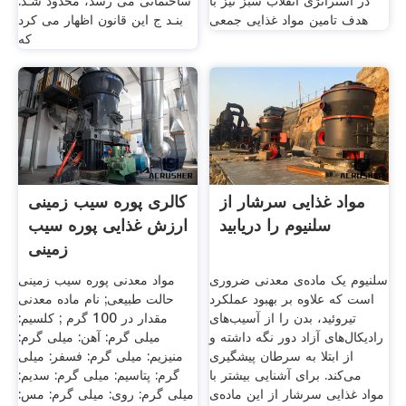
در استراتژی انقلاب سبز نیز با
ساختمانی می رسد، محدود شـد.
هدف تامین مواد غذایی جمعی
بنـد ج این قانون اظهار می کرد
که
مواد غذایی سرشار از
کالری پوره سیب زمینی
سلنیوم را دریابید
ارزش غذایی پوره سیب
زمینی
سلنیوم یک ماده‌ی معدنی ضروری
مواد معدنی پوره سیب زمینی
است که علاوه بر بهبود عملکرد
حالت طبیعی; نام ماده معدنی
تیروئید، بدن را از آسیب‌های
مقدار در 100 گرم ; کلسیم:
رادیکال‌های آزاد دور نگه داشته و
میلی گرم: آهن: میلی گرم:
از ابتلا به سرطان پیشگیری
منیزیم: میلی گرم: فسفر: میلی
می‌کند. برای آشنایی بیشتر با
گرم: پتاسیم: میلی گرم: سدیم:
مواد غذایی سرشار از این ماده‌ی
میلی گرم: روی: میلی گرم: مس: