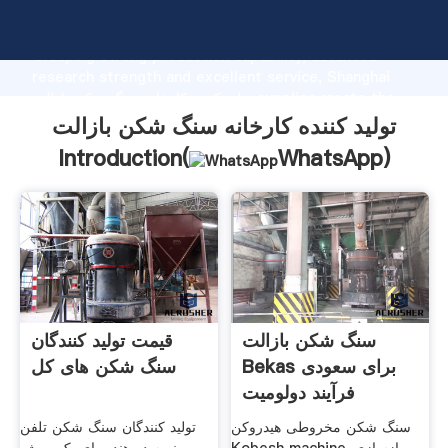
تولید کننده کارخانه سنگ شکن بازالت manufacturer
Grasping strong production capability, advanced
research strength and excellent service, Shanghai
تولید کننده کارخانه سنگ شکن بازالت supplier create the
value and bring values to all of customers.
تولید کننده کارخانه سنگ شکن بازالت
Introduction(
WhatsApp
)
سنگ شکن بازالت
قیمت تولید کنندگان
Bekas برای سعودی
سنگ شکن های کل
فرآیند دولومیت
سنگ شکن مخروطی هیدروکن
تولید کنندگان سنگ شکن تلفن