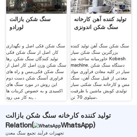
تولید کننده آهن کارخانه
سنگ شکن بازالت
سنگ شکن اندونزی
لورادو
سنگ شکن سنگ آهن تولید کننده
سنگ شکن فکی اصل و نگهداری
بزرگترین سنگ شکن سیار
کار. اصل از سنگ شکن فکی
خاورمیانه ساخته شد Kobesh
تولید کنندگان سنگ شکن. رها
machine. دستگاه سنگ شکن
سنگ شکن وزن اصل کار اصل از
سیار در کلیه معادن فرآوری مواد
سنگ شکن فکی,مس و راه های
معدنی از قبیل سنگ آهن، سنگ
فراوری آنسنگ شکن دست دوم
مس و کارخانه سنگ شکنی سیار
این روش در مورد سنگ های
تولیدی کوبش ماشین با ظرفیت
اکسیدی و به خصوص کربنات ها
سیلوی 70 تن،
به کار می رود, .
تولید کننده کارخانه سنگ شکن بازالت
Relation(
WhatsApp
)
تجهیزات فرآیند تجمع سنگ معدن