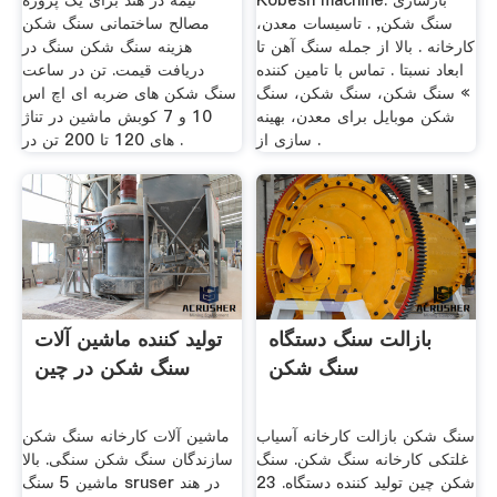
Kobesh machine. بازسازی
نیمه در هند برای یک پروژه
سنگ شکن, . تاسیسات معدن،
مصالح ساختمانی سنگ شکن
کارخانه . بالا از جمله سنگ آهن تا
هزینه سنگ شکن سنگ در
ابعاد نسبتا . تماس با تامین کننده
دریافت قیمت. تن در ساعت
» سنگ شکن، سنگ شکن، سنگ
سنگ شکن های ضربه ای اچ اس
شکن موبایل برای معدن، بهینه
10 و 7 کوبش ماشین در تناژ
سازی از .
های 120 تا 200 تن در .
بازالت سنگ دستگاه
تولید کننده ماشین آلات
سنگ شکن
سنگ شکن در چین
سنگ شکن بازالت کارخانه آسیاب
ماشین آلات کارخانه سنگ شکن
غلتکی کارخانه سنگ شکن. سنگ
سازندگان سنگ شکن سنگی. بالا
شکن چین تولید کننده دستگاه. 23
ماشین 5 سنگ sruser در هند