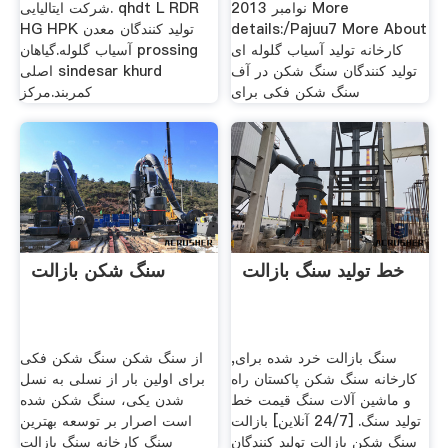
نوامبر 2013 More
شرکت ایتالیایی. qhdt L RDR
details:/Pajuu7 More About
HG HPK تولید کنندگان معدن
کارخانه تولید آسیاب گلوله ای
آسیاب گلوله.گیاهان prossing
تولید کنندگان سنگ شکن در آف
اصلی sindesar khurd
سنگ شکن فکی برای
کمربند.مرکز
خط تولید سنگ بازالت
سنگ شکن بازالت
سنگ بازالت خرد شده برای,
از سنگ شکن سنگ شکن فکی
کارخانه سنگ شکن پاکستان راه
برای اولین بار از نسلی به نسل
و ماشین آلات سنگ قیمت خط
شدن یکی، سنگ شکن شده
تولید سنگ. [24/7 آنلاین] بازالت
است اصرار بر توسعه بهترین
سنگ شکن بازالت تولید کنندگان
سنگ کارخانه سنگ بازالت