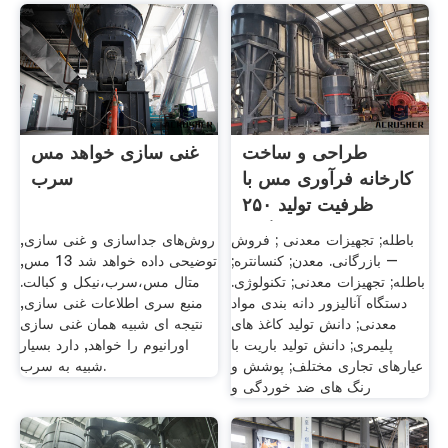
طراحی و ساخت
غنی سازی خواهد مس
کارخانه فرآوری مس با
سرب
ظرفیت تولید ۲۵۰
کیلوگرم
باطله; تجهیزات معدنی ; فروش
روش‌های جداسازی و غنی سازی,
– بازرگانی. معدن; کنسانتره;
توضیحی داده خواهد شد 13 مس,
باطله; تجهیزات معدنی; تکنولوژی.
متال مس،سرب،نيكل و كبالت.
دستگاه آنالیزور دانه بندی مواد
منبع سری اطلاعات غنی سازی,
معدنی; دانش تولید کاغذ های
نتیجه ای شبیه همان غنی سازی
پلیمری; دانش تولید باریت با
اورانیوم را خواهد, دارد بسیار
عیارهای تجاری مختلف; پوشش و
شبیه به سرب.
رنگ های ضد خوردگی و