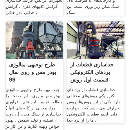
و کارخانه‌های با ظرفیت بالا،
تجهیزات گرانش. فرآیند جداسازی
سنگ‌شکن ژیراتوری است. این
گرانش کانههای فلزی . گرانش
سنگ
جدایی نادر خاکی .
جداسازی قطعات از
طرح توجیهی متالوژی
بردهای الکترونیکی
پودر مس و روی سال
قسمت اول روش
99
حرارتی
جداسازی قطعات از برد های
جهت تهیه طرح توجیهی متالوژی
الکترونیکی روش‌های مختلفی
پودر مس و روی ، این صفحه را
دارد. یکی از این روش‌ها، روش
مطالعه نمایید . این علم ، فرآوری
حرارتی می باشد که با حرارت
مواد معدنی از كانه های آنها (
دادن لحیم قطعات الکترونیکی
جداسازی از سنگ معدن ) ، ذوب
آن‌ها را از برد جدا
، تصفیه و تولید شمش ، بهبود
خواص وتهیه آلیاژها و فن كار بر