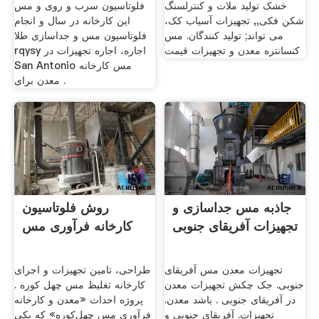
خشک تولید ملات و کنترلسنگ
فلوتاسیون سرب و روی و مس
شکن فکی,, تجهیزات آسیاب کک،
این کارخانه در سال و انجام
می تواند; تولید کنندگان. مس
فلوتاسیون مس و جداسازی طلا
کنسانتره معدن و تجهیزات قیمت
rqysy اجاره، اجاره تجهیزات در
San Antonio مس کارخانه
معدن برای .
جاذبه مس جداسازی و
روش فلوتاسیون
تجهیزات آفریقای جنوبی
کارخانه فرآوری مس
تجهیزات معدن مس آفریقای
طراحی، تامین تجهیزات و اجرای
جنوبی. جک چکش تجهیزات معدن
کارخانه تغلیظ مس چهل کوره .
در آفریقای جنوبی . باشد معدن.
پروژه احداث «معدن و کارخانه
تجهیزات. آفریقای جنوبی و
فرآوری مس چهل‌کوره» که یکی