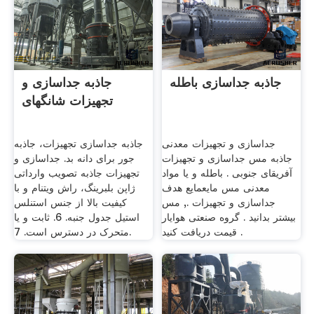
جاذبه جداسازی باطله
جاذبه جداسازی و
تجهیزات شانگهای
جداسازی و تجهیزات معدنی
جاذبه جداسازی تجهیزات، جاذبه
جاذبه مس جداسازی و تجهیزات
جور برای دانه بد. جداسازی و
آفریقای جنوبی . باطله و یا مواد
تجهیزات جاذبه تصویب وارداتی
معدنی مس مایعمایع هدف
ژاپن بلبرینگ، راش ویتنام و با
جداسازی و تجهیزات ., مس
کیفیت بالا از جنس استنلس
بیشتر بدانید . گروه صنعتی هوایار
استیل جدول جنبه. 6. ثابت و یا
. قیمت دریافت کنید
متحرک در دسترس است. 7.