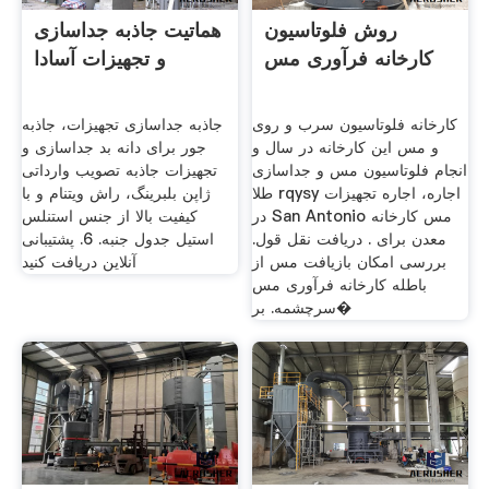
روش فلوتاسیون
هماتیت جاذبه جداسازی
کارخانه فرآوری مس
و تجهیزات آسادا
کارخانه فلوتاسیون سرب و روی
جاذبه جداسازی تجهیزات، جاذبه
و مس این کارخانه در سال و
جور برای دانه بد جداسازی و
انجام فلوتاسیون مس و جداسازی
تجهیزات جاذبه تصویب وارداتی
طلا rqysy اجاره، اجاره تجهیزات
ژاپن بلبرینگ، راش ویتنام و با
در San Antonio مس کارخانه
کیفیت بالا از جنس استنلس
معدن برای . دریافت نقل قول.
استیل جدول جنبه. 6. پشتیبانی
بررسی امکان بازیافت مس از
آنلاین دریافت کنید
باطله کارخانه فرآوری مس
سرچشمه. بر�