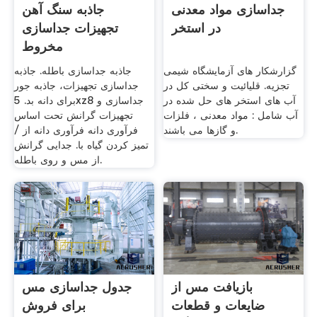
جداسازی مواد معدنی
جاذبه سنگ آهن
در استخر
تجهیزات جداسازی
مخروط
گزارشکار های آزمایشگاه شیمی
جاذبه جداسازی باطله. جاذبه
تجزیه. قلیائیت و سختی کل در
جداسازی تجهیزات، جاذبه جور
آب های استخر های حل شده در
برای دانه بد. 5xz8 جداسازی و
آب شامل : مواد معدنی ، فلزات
تجهیزات گرانش تحت اساس
و گازها می باشند.
فرآوری دانه فرآوری دانه از /
تمیز کردن گیاه با. جدایی گرانش
از مس و روی باطله.
بازیافت مس از
جدول جداسازی مس
ضایعات و قطعات
برای فروش