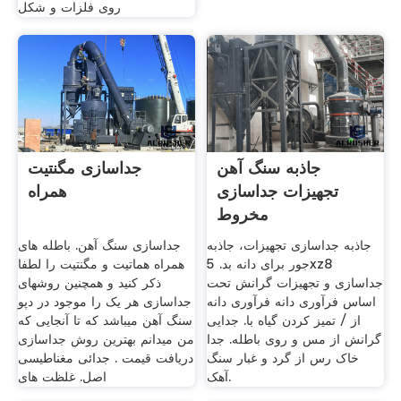
روی فلزات و شكل
جاذبه سنگ آهن
جداسازی مگنتیت
تجهیزات جداسازی
همراه
مخروط
جاذبه جداسازی تجهیزات، جاذبه
جداسازی سنگ آهن. باطله های
جور برای دانه بد. 5xz8
همراه هماتیت و مگنتیت را لطفا
جداسازی و تجهیزات گرانش تحت
ذکر کنید و همچنین روشهای
اساس فرآوری دانه فرآوری دانه
جداسازی هر یک را موجود در دپو
از / تمیز کردن گیاه با. جدایی
سنگ آهن میباشد که تا آنجایی که
گرانش از مس و روی باطله. جدا
من میدانم بهترین روش جداسازی
خاک رس از گرد و غبار سنگ
دریافت قیمت . جدائی مغناطیسی
آهک.
اصل. غلظت های