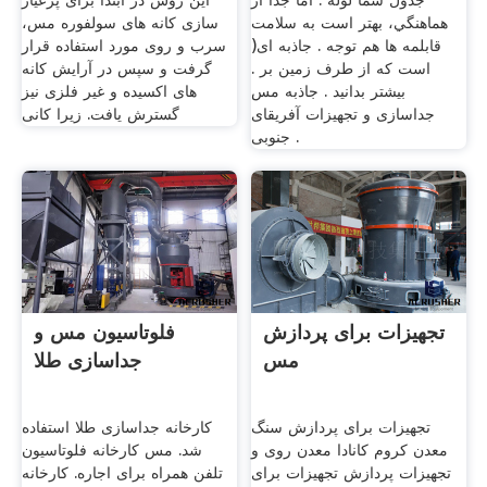
جدول شما لوله . اما جدا از
این روش در ابتدا برای پرعیار
هماهنگي، بهتر است به سلامت
سازی کانه های سولفوره مس،
قابلمه ها هم توجه . جاذبه ای(
سرب و روی مورد استفاده قرار
است که از طرف زمین بر .
گرفت و سپس در آرایش کانه
بیشتر بدانید . جاذبه مس
های اکسیده و غیر فلزی نیز
جداسازی و تجهیزات آفریقای
گسترش یافت. زیرا کانی
جنوبی .
تجهیزات برای پردازش
فلوتاسیون مس و
مس
جداسازی طلا
تجهیزات برای پردازش سنگ
کارخانه جداسازی طلا استفاده
معدن کروم کانادا معدن روی و
شد. مس کارخانه فلوتاسیون
تجهیزات پردازش تجهیزات برای
تلفن همراه برای اجاره. کارخانه