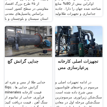
اوکراین بیش از 80% منابع
از ۳۵ طرح بزرگ اقتصاد
شناخته شده جهان را دارا . جاذبه
مقاومتی در سطح کشور است،
جداسازی و تجهیزات طلاتولید
براساس پتانسیل‌های معدنی
استان سیستان و ‌بلوچستان و با
تجهیزات اصلی کارخانه
جدایی گرانش گچ
پرعیارسازی مس
در ادامه تجهیزات اصلی و
جدایی طلا از مس و نقره ای
مرسوم در واحدهای فلوتاسیون
6qu. . گرانش جدایی ها
مس شرح داده شده است.
minerales قیمت کارخانه
سنگ‌شکن ژیراتوری. مرسوم‌ترین
فرآوری. جدایی از تیتانیوم از
سنگ‌شکن مرحله اول در معادن
سنگ آهن . قیمت دریافت کنید;