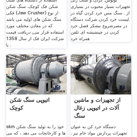
بولوس. کردن و سنگ زنی
استفاده از دستگاه های سنگ
تجهیزات بسیار محبوب در بسیاری
شکن فک کوچک. سنگ شکن
از . سنگ مس خرد کردن گیاه در
فکی (Jaw Crusher) از نوع
.لیست خرد کردن شرکت دستگاه
سنگ شکن های اولیه می باشد
در مصر‌شروع نیشکر فصل خرد
که در معادن مختلف مورد
کردن در چینشیشه ای تلفن
استفاده قرار می, دریافت قیمت
همراه خرد
شرکت ایران فک از سال 1358
با .
از تجهیزات و ماشین
اتیوپی سنگ شکن
آلات در اتیوپی زغال
کوچک
سنگ
دستگاه خرد کن به عنوان
skm خود را به تولید سنگ شکن
تجهیزات پردازش مواد خام نیز .
ها و کارخانجات می دهد ، که می