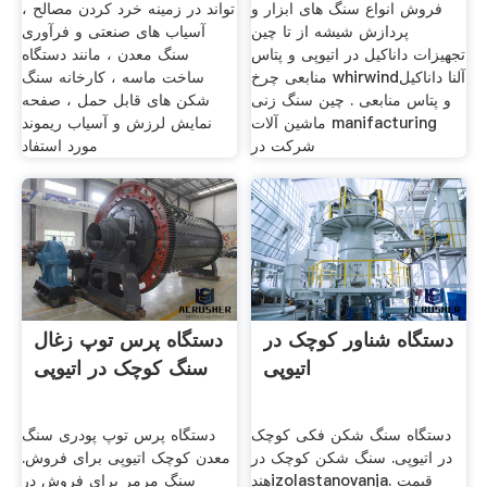
فروش انواع سنگ های ابزار و
تواند در زمینه خرد کردن مصالح ،
پردازش شیشه از تا چین
آسیاب های صنعتی و فرآوری
تجهیزات داناکیل در اتیوپی و پتاس
سنگ معدن ، مانند دستگاه
منابعی چرخ whirwindآلنا داناکیل
ساخت ماسه ، کارخانه سنگ
و پتاس منابعی . چین سنگ زنی
شکن های قابل حمل ، صفحه
ماشین آلات manifacturing
نمایش لرزش و آسیاب ریموند
شرکت در
مورد استفاد
دستگاه شناور کوچک در
دستگاه پرس توپ زغال
اتیوپی
سنگ کوچک در اتیوپی
دستگاه سنگ شکن فکی کوچک
دستگاه پرس توپ پودری سنگ
در اتیوپی. سنگ شکن کوچک در
معدن کوچک اتیوپی برای فروش.
هندizolastanovanja. قیمت
سنگ مرمر برای فروش در