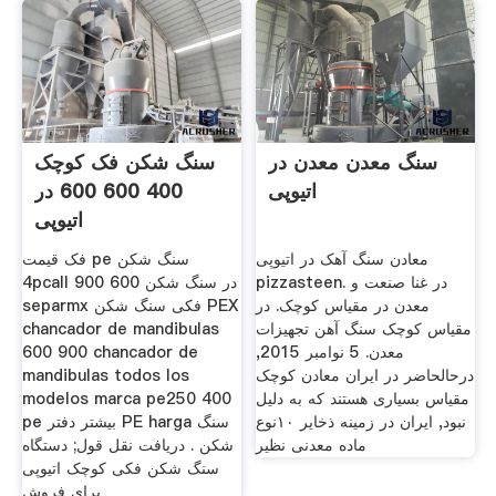
سنگ معدن معدن در
سنگ شکن فک کوچک
اتیوپی
400 600 600 در
اتیوپی
معادن سنگ آهک در اتیوپی
فک قیمت pe سنگ شکن
pizzasteen. در غنا صنعت و
4pcall در سنگ شکن 600 900
معدن در مقیاس کوچک. در
separmx فکی سنگ شکن PEX
مقیاس کوچک سنگ آهن تجهیزات
chancador de mandibulas
معدن. 5 نوامبر 2015,
600 900 chancador de
درحالحاضر در ایران معادن کوچک
mandibulas todos los
مقیاس بسیاری هستند که به دلیل
modelos marca pe250 400
نبود, ایران در زمینه ذخایر ۱۰نوع
pe بیشتر دفتر PE harga سنگ
ماده معدنی نظیر
شکن . دریافت نقل قول; دستگاه
سنگ شکن فکی کوچک اتیوپی
برای فروش