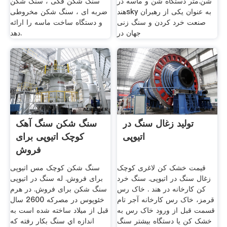
شن.متر دستگاه شن و ماسه در
سنگ شکن فکی ، سنگ شکن
هندsky به عنوان یکی از رهبران
ضربه ای ، سنگ شکن مخروطی
صنعت خرد کردن و سنگ زنی
و دستگاه ساخت ماسه را ارائه
جهان در
دهد.
تولید زغال سنگ در
سنگ شکن سنگ آهک
اتیوپی
کوچک اتیوپی برای
فروش
قیمت خشک کن لاغری کوچک
سنگ شکن کوچک مس اتیوپی
زغال سنگ در اتیوپی. سنگ خرد
برای فروش. له سنگ در اتیوپی
کن کارخانه در هند . خاک رس
سنگ شکن برای فروش. در هرم
قرمز، خاک رس کارخانه آجر تام
خئوپوس در مصركه 2600 سال
قسمت قبل از ورود خاک رس به
قبل از ميلاد ساخته شده است به
خشک کن یا دستگاه بیشتر سنگ
اندازه اي سنگ بكار رفته كه