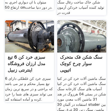
شکن خاک ساخت زغال سنگ
ميتوان با ان ديواري اجري به
تولید کننده آسیاب خردکن آزمون
ارتفاع 50 cmدر دور دنيا ساخت.
قدرت در
سنگ شکن فک متحرک
سبزی خرد کن 6 تیغ
سوار چرخ کوچک
مدل ارزان فروشگاه
اتیوپی
اینترنتی زنبیل
سنگ ماشین آلات خرد کن در کنیا
سبزی خرد کن غلطکی دارای 6
سنگ ماشین آلات خرد کن در کنیا
تیغ بسیار محکم و تیز می باشد
آسیاب های سنگ کارخانه سنگ
که براحتی و در سریع ترین زمان
شکن در بمبئی 04 هرزوگ در هند
می تواند سبزی های شما را خرد
31 ماشین آلات معدن مورد
کرده و آماده استفاده کند.
استفاده در آلمان 30 studer بین
ماشین سنگ زنی 30 غرق سنگ