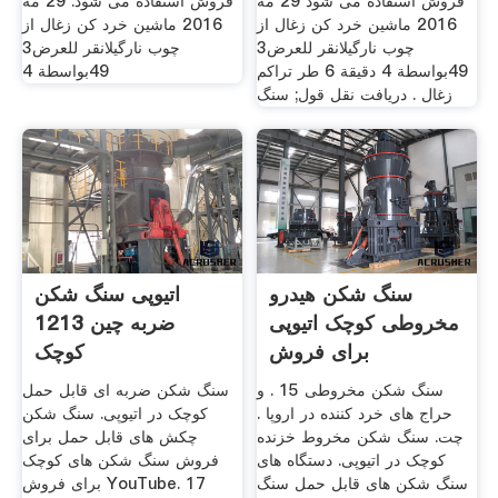
فروش استفاده می شود 29 مه
فروش استفاده می شود. 29 مه
2016 ماشین خرد کن زغال از
2016 ماشین خرد کن زغال از
چوب نارگیلانقر للعرض3
چوب نارگیلانقر للعرض3
49بواسطة 4 دقيقة 6 طر تراکم
49بواسطة 4
زغال . دریافت نقل قول; سنگ
سنگ شکن هیدرو
اتیوپی سنگ شکن
مخروطی کوچک اتیوپی
ضربه چین 1213
برای فروش
کوچک
سنگ شکن مخروطی 15 . و
سنگ شکن ضربه ای قابل حمل
حراج های خرد کننده در اروپا .
کوچک در اتیوپی. سنگ شکن
چت. سنگ شکن مخروط خزنده
چکش های قابل حمل برای
کوچک در اتیوپی. دستگاه های
فروش سنگ شکن های کوچک
سنگ شکن های قابل حمل سنگ
برای فروش YouTube. 17