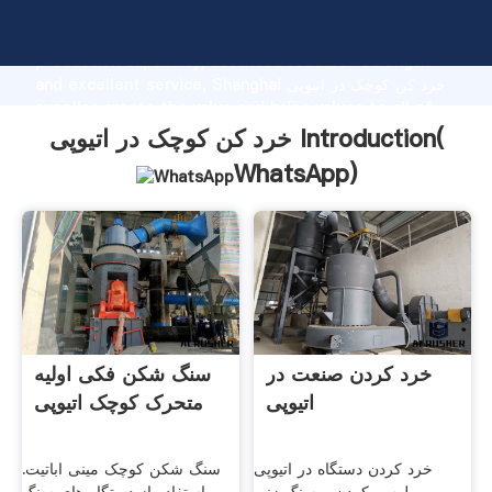
خرد کن کوچک در اتیوپی manufacturer Grasping strong
production capability, advanced research strength
and excellent service, Shanghai خرد کن کوچک در اتیوپی
supplier create the value and bring values to all of
customers.
خرد کن کوچک در اتیوپی Introduction(
WhatsApp
)
خرد کردن صنعت در
سنگ شکن فکی اولیه
اتیوپی
متحرک کوچک اتیوپی
خرد کردن دستگاه در اتیوپی
سنگ شکن کوچک مینی اباتیت.