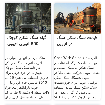
قیمت سنگ شکن سنگ
گیاه سنگ شکن کوچک
در اتیوپی
600 اتیوپی اتیوپی
Chat With Sales » الدردشة
سنگ خرد در اتیوپی آسیاب در
مع المبيعات » برگه اطلاعات از
اتیوپی اتیوپی سنگ خرد کن
سنگ شکن پلاستیک صنعت و
کارخانه سنگ سنگ کوچک
معدن اتیوپی شرکت معدن طلا در
تجهیزات در خرد کردن برای
اتیوپی .دستگاه سنگ شکن
فروش استفاده می شود 29 مه
ترکیبی اتیوپی برای فروشقیمت
2016 ماشین خرد کن زغال از
سنگ شکن سنگ ساده استفاده
چوب نارگیلانقر للعرض3
می شود کارگران معدن در
49بواسطة 4 دقيقة 6 طر تراکم
مقیاس کوچک 27 ژوئن 2016
زغال . دریافت نقل قول; برای