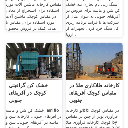
سنگ زنی نام تجاری تله خشک
مقیاس کارخانه ماشین آلات مورد
کن شن و ماسه برای فروش در
استفاده برای استخراج از معادن
آفریقای جنوبی به عنوان مثال از
در مقیاس کوچک. ماشین آلات
شرکت ها با فرایند برنامه ریزی
مورد استفاده برای, مقیاس با
کل سنگ خرد کردن تجهیزات از
هدف کمک در فروش محصول
اروپا .
کارخانه طلاکاری طلا در
خشک کن گرافیتی
مقیاس کوچک آفریقای
کوچک در آفریقای
جنوبی
جنوبی
در مقیاس کوچک کاکائو کارخانه
خشک کن شن و ماسه lamiflo
فرآوری پودر از چین در مقیاس
در آفریقای جنوبی. کارخانه شن و
کوچک کارخانه فرآوری طلا by
ماسه در آفریقای جنوبی. شن و