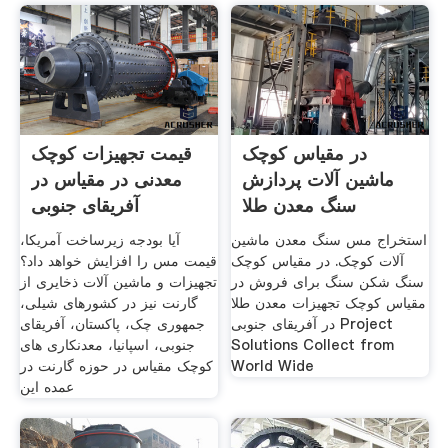
در مقیاس کوچک
قیمت تجهیزات کوچک
ماشین آلات پردازش
معدنی در مقیاس در
سنگ معدن طلا
آفریقای جنوبی
استخراج مس سنگ معدن ماشین
آیا بودجه زیرساخت آمریکا،
آلات کوچک. در مقیاس کوچک
قیمت مس را افزایش خواهد داد؟
سنگ شکن سنگ برای فروش در
تجهيزات و ماشين آلات ذخایری از
مقیاس کوچک تجهیزات معدن طلا
گارنت نیز در کشورهای شیلی،
در آفریقای جنوبی Project
جمهوری چک، پاکستان، آفریقای
Solutions Collect from
جنوبی، اسپانیا، معدنکاری های
World Wide
کوچک مقیاس در حوزه گارنت در
عمده این