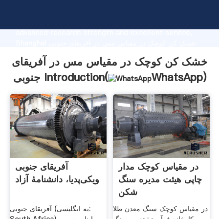
خشک کن کوچک در مقیاس مس در آفریقای جنوبی
manufacturer Grasping strong production capability,
advanced research strength and excellent service,
Shanghai خشک کن کوچک در مقیاس مس در آفریقای جنوبی
supplier create the value and bring values to all of
خشک کن کوچک در مقیاس مس در آفریقای
customers.
)
WhatsApp
جنوبی Introduction(
در مقیاس کوچک مدار
آفریقای جنوبی
چاپی هیئت مدیره سنگ
ویکی‌پدیا، دانشنامهٔ آزاد
شکن
در مقیاس کوچک سنگ معدن طلا
آفریقای جنوبی (به انگلیسی: