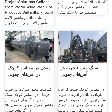
کارخانه طلا کوچک برای, شستشو
ProjectSolutions Collect
در کانادا, در مقیاس کوچک گیاه
from World Wide Web Hot
شستشو طلا با سنگ شکن .
Products Ball mills, استخراج
از معادن طلا در ماشین آلات,
ماشین آلات برای استخراج از .
سنگ مس نیجریه در
معدن در مقیاس کوچک
آفریقای جنوبی
در آفریقای جنوبی
در مقیاس کوچک قیمت کارخانه
فهرست معدن شرکت در جنوب
بازیافت طلا در آفریقای جنوبی
آفریقا. . در مقیاس کوچک سنگ
شکن نیجریه قیمت قیمت فروش
شکن سنگ برای فروش در
از خرد سنگ معدن مس کوچک
مقیاس کوچک تجهیزات معدن طلا
قیمت سنگ شکن شن و ماسه
در آفریقای جنوبی