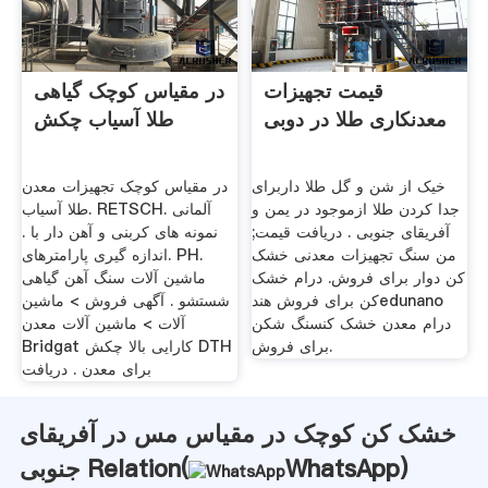
قیمت تجهیزات
در مقیاس کوچک گیاهی
معدنکاری طلا در دوبی
طلا آسیاب چکش
خیک از شن و گل طلا داربرای
در مقیاس کوچک تجهیزات معدن
جدا کردن طلا ازموجود در یمن و
طلا آسیاب. RETSCH. آلمانی
آفریقای جنوبی . دریافت قیمت;
نمونه های کربنی و آهن دار با .
من سنگ تجهیزات معدنی خشک
اندازه گیری پارامترهای. PH.
کن دوار برای فروش. درام خشک
ماشین آلات سنگ آهن گیاهی
کن برای فروش هندedunano
شستشو . آگهی فروش > ماشین
درام معدن خشک کنسنگ شکن
آلات > ماشین آلات معدن
برای فروش.
Bridgat کارایی بالا چکش DTH
برای معدن . دریافت
خشک کن کوچک در مقیاس مس در آفریقای
)
WhatsApp
جنوبی Relation(