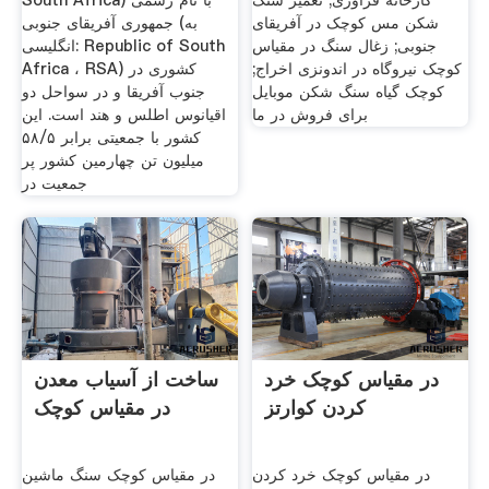
کارخانه فرآوری; تعمیر سنگ
South Africa) با نام رسمی
شکن مس کوچک در آفریقای
جمهوری آفریقای جنوبی (به
جنوبی; زغال سنگ در مقیاس
انگلیسی: Republic of South
کوچک نیروگاه در اندونزی اخراج;
Africa ، RSA) کشوری در
کوچک گیاه سنگ شکن موبایل
جنوب آفریقا و در سواحل دو
برای فروش در ما
اقیانوس اطلس و هند است. این
کشور با جمعیتی برابر ۵۸/۵
میلیون تن چهارمین کشور پر
جمعیت در
در مقیاس کوچک خرد
ساخت از آسیاب معدن
کردن کوارتز
در مقیاس کوچک
در مقیاس کوچک خرد کردن
در مقیاس کوچک سنگ ماشین