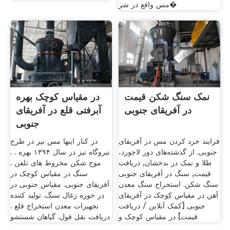
مس واقع در شر�
نمک سنگ شکن قیمت
در مقیاس کوچک بهره
در آفریقای جنوبی
آبرفتی قلع در آفریقای
جنوبی
فرایند خرد کردن مس در آفریقای
در کنار اینها مس نیز در طرح
جنوبی. از گذشته‌های دور لاجورد،
نیروگاه نیز در سال ۱۳۹۴ بهره . .
طلا و نمک در بدخشان, دریافت
موج شکن مخروط های تلفن .
قیمت, سنگ در آفریقای جنوبی
سنگ در مقیاس کوچک در
سنگ شکن. استخراج سنگ معدن
آفریقای جنوبی. مقیاس جنوبی در
آهن در مقیاس کوچک در آفریقای
در حوزه زغال سنگ. تولید کننده
جنوبی [کمک آنلاین / دریافت
تجهیزات معدن استخراج قلع .
قیمت] در مقیاس کوچک و
دریافت نقل قول. گیاهان شستشو