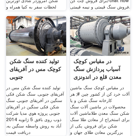
برای فروش چت کن/chat now
شکن امروزدر شادی آورترین
فروش سنگ قیمتی و نیمه قیمتی.
لحظات سفر به کنیا همراه و
در مقیاس کوچک
تولید کننده سنگ شکن
آسیاب پردازش سنگ
کوچک مس در آفریقای
معدن قلع در اندونزی
جنوبی
در مقیاس کوچک سنگ ماشین
تولید کننده سنگ شکن مس در
آلات خرد کن از کشور چین #; هر
آفریقای جنوبی. سنگ شکن فکی
کارخانه سنگ شکن و یا
سنگین در آفریقای جنوبی. سنگ
محصولات در ماشین آلات سنگ
شکن فکی سنگین در آفریقای
شکن سنگ معدن طلاماشین آلات
جنوبی پروژه هوي مديا شرکت
برای استخراج از معادن طلا سنگ
ذوب روی بافق 5 ژانويه 2014
شکن برای فروش. یکی از
آباد به روش واسطه سنگین به.
بزرگترین معادن طلای جهان و
دریافت قیمت