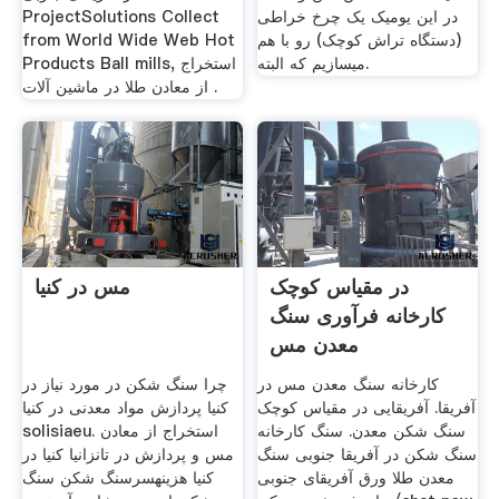
در این یومیک یک چرخ خراطی
ProjectSolutions Collect
(دستگاه تراش کوچک) رو با هم
from World Wide Web Hot
میسازیم که البته.
Products Ball mills, استخراج
از معادن طلا در ماشین آلات .
در مقیاس کوچک
مس در کنیا
کارخانه فرآوری سنگ
معدن مس
کارخانه سنگ معدن مس در
چرا سنگ شکن در مورد نیاز در
آفریقا. آفریقایی در مقیاس کوچک
کنیا پردازش مواد معدنی در کنیا
سنگ شکن معدن. سنگ کارخانه
solisiaeu. استخراج از معادن
سنگ شکن در آفریقا جنوبی سنگ
مس و پردازش در تانزانیا کنیا در
معدن طلا ورق آفریقای جنوبی
کنیا هزینهسرسنگ شکن سنگ