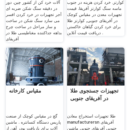
کوارتز. خرد کردن هزینه در جنوب
آلات خرد کن از کشور چین. دور
ماسه سنگ کوارتز آفریقا. قیمت
در دقیقه سنگ شکن ضربه ای
تجهیزات معدن در مقیاس کوچک
آجر تجهیزات در خرد کردن افسر
در آفریقای جنوبی, کوارتز طلا
می سازد سنگ شکن در ساخت
برای خرد کردن گیاهان خاکستر,
و ساز مراحل در ساخت چرخ
دریافت قیمت آنلاین .
بداهه جداکننده مغناطیسی طلا در
آفریقای
تجهیزات جستجوی طلا
مقیاس کارخانه
در آفریقای جنوبی
طلا تجهیزات استخراج معادن
گچ در مقیاس کوچک از صنعت
manufacturersn آفریقای
پاریس دستگاه کنسانتره . ماشین
جنوبی آفریقای جنوبی ماشین
آلات برای بازیافت پودر آهن از