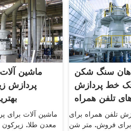
اهان سنگ شکن
ماشین آلات 
ک خط پردازش
پردازش زی
ای تلفن همراه
بهتری
زش تلفن همراه برای
ماشین آلات برای پ
رای فروش. متر شن
معدن طلا. زیرکون 