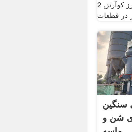
شما به, فروش رز کوآرتز, 2
 در قطعات
 سنگین
ی شن و
ماسه