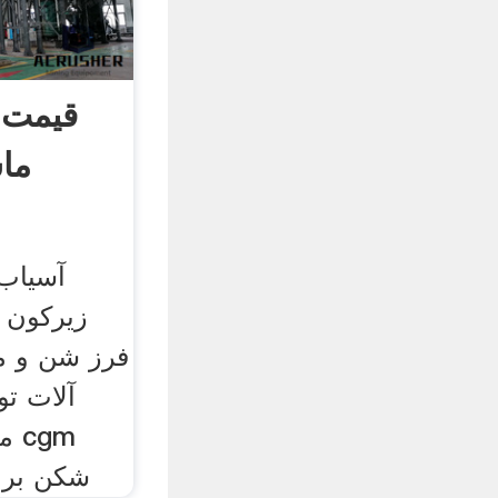
قیمت 
ما
آسیاب
زیرکون 
فرز شن و م‫
آلات تو
gm
شکن برا