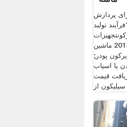
ای پردازش
پودر نرمی از 100فرآیند تولید
ونتجهیزات
معدن30 سپتامبر 2013 ماشین
رکون پودر;
ن یا اسیاب
فت قیمت fabraction از
سیلیکون از