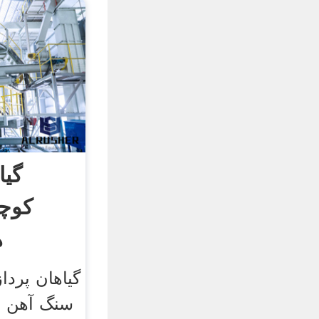
گی
کوچ
ه
گیاهان پردا
سنگ آهن ب