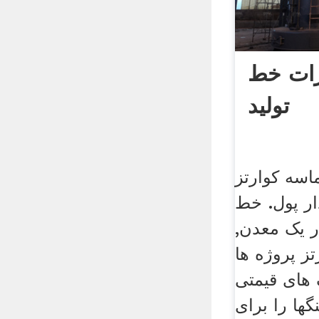
زات خط
تولید
اسه کوارتز
ر پول. خط
ر یک معدن,
تز پروژه ها
های قیمتی
گها را برای