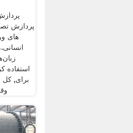
پردازش
پردازش تصوی
های ور
انسانی.
زبان‌ه
استفاده کرد،
برای, کل 
وقت