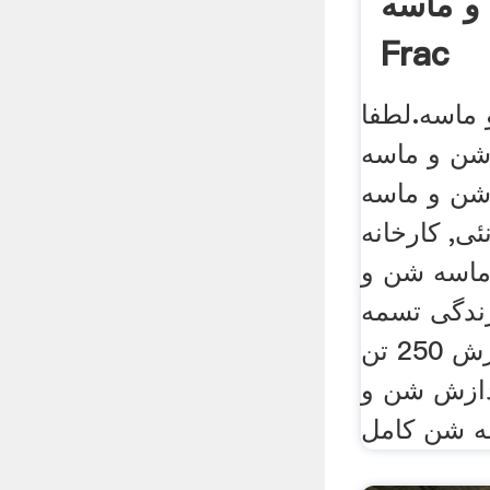
و ماسه
Frac
ماسه.لطفا
 ماسه frac تسمه نقاله
شن و ماسه
کارخانه frac
ماسه شن و
ندگی تسمه
نقاله دانه;, (خط پردازش 250 تن
دازش شن و
ه شن کامل