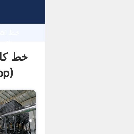
d
hai
خط کام
pp
)