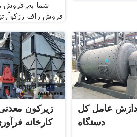
فروش راف رزکوآرتز
دازش عامل کل
زیرکون معدنی
دستگاه
کارخانه فرآور