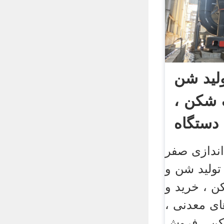
لید شن
 شکن ،
دستگاه
اندازی صفر
ولید شن و
 ، خرید و
ی معدنی ،
کن ، فروش