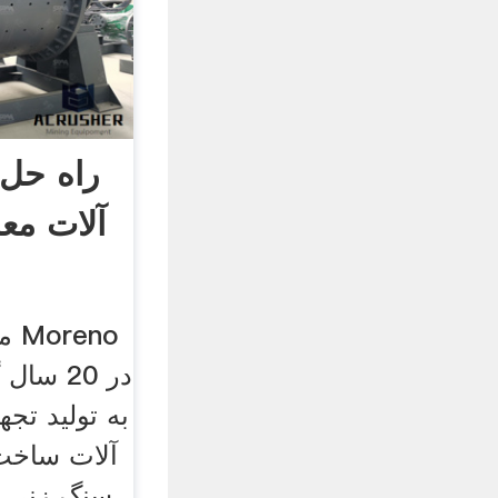
راه حل 
آلات مع
ما
به تولید تج
آلات ساخت
سنگ زنی ص