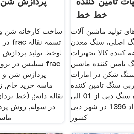
ات تامین کننده
پردازش شن 
خط خط
 تولید ماشین آلات
ساخت کارخانه شن و 
گ اصلی. سنگ معدن
در شن و
کننده کالا تجهیزات
لوخط تولید پردازش 
 تامین کننده ماشین
سیلیس در برونئی, 
سنگ شکن در امارات
پردازش شن و 
بی سنگ تامین کننده
ماسه خرید خام, ز
نمایشگاه سنگ دبی از 01 الی
04 خرداد 1396 در شهر دبی
در سوله, روش پر
کشور
ماس