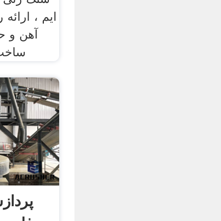
ایم ، ارائه 
آهن و ح
ساخت 
پرداز