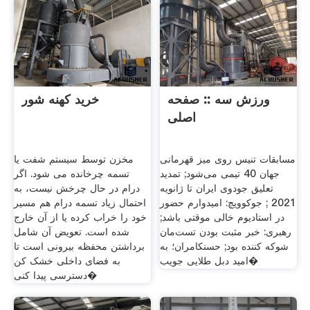
ورزش سه‌ :: صفحه
خرید کهنه شور
اصلی
مسابقات تنیس روی میز قهرمانی
مخزن توسط سیستم شفت یا
جهان 40 تیمی می‌شود; تمدید
تسمه چرخانده می شود. اگر
تعلیق جودوی ایران تا ژانویه
درام در حال چرخش نیست، به
2021 ; جوکوویچ: امیدوارم حضور
احتمال زیاد تسمه درام هم مسیر
در استادیوم خالی موقتی باشد;
خود را خراب کرده یا از آن خارج
رهبری: خبر مثبت بودن تست‌مان
شده است. تعویض آن شامل
شوکه کننده بود; حسنکامران؛ به
برداشتن محفظه بیرونی است تا
امید دبل طلایی جویب�
به فضای داخلی خشک کن
دسترسی پیدا کنی�