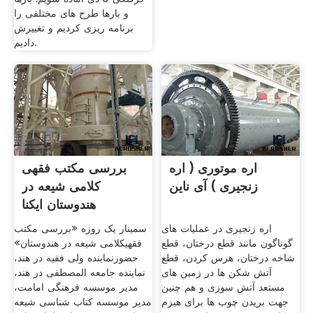
و بارها طرح های مختلفی را
برنامه ریزی کردیم و تغییرش
دادیم.
اره موتوری ( اره
بررسی مکتب فقهی
زنجیری ) آی ناین
کلامی شیعه در
هندوستان ایکنا
اره زنجیری در عملیات های
سمینار یک روزه «بررسی مکتب
گوناگون مانند قطع درختان، قطع
فقهیکلامی شیعه در هندوستان»
شاخه درختان، هرس کردن، قطع
حضورنماینده ولی فقیه در هند،
آتش شکن ها در زمین های
نماینده جامعه المصطفی در هند،
مستعد آتش سوزی و هم چنین
مدیر موسسه فرهنگی امامت،
جهت بریدن چوب ها برای هیزم
مدیر موسسه کتاب شناسی شیعه