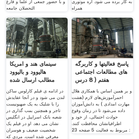
به کار برده می شود. اره موتوری
و با حضور جمعی از علما و فارغ
همراه
التحصلان جامعه
پاسخ فعالیتها و کاربرگه
سینمای هند و امریکا
های مطالعات اجتماعی
هالیوود و بالیوود
هفتم ( 8 درس
مطالب ارسال شده
و بر همین اساس با همکاری هلال
در ادامه ی فیلم کارلوس ساکن
احمرآموزش‌های لازم (هشت
لندن می شود و در آنجا عقایدش
مهارت امدادی ) به دانش‌آموزان
را با شلیک به یک صهیونیست
داده می‌شود تا در زمان وقوع
تاجر و همچنین بمب گذاری در
حوادث احتمالی، از خود و
شعبه بانک اسراییل در انگلیس
اطرافیانشان محافظت کنند.
نشان می دهد. او در فیلم یک
مربوط به فعالیت 5 صفحه 23 :
شخصیت ضعیف و هوسران
معرفی شده است. مردی که