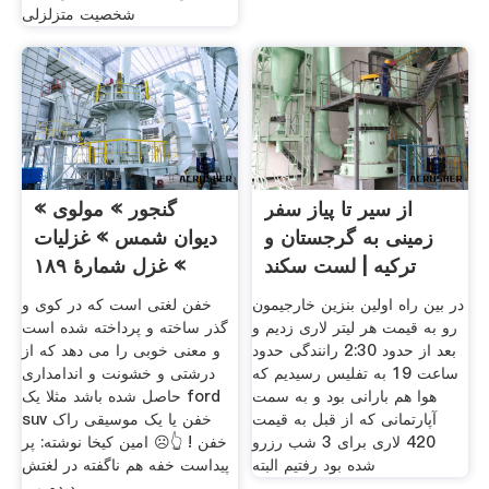
شخصیت متزلزلی
از سیر تا پیاز سفر
گنجور » مولوی »
زمینی به گرجستان و
دیوان شمس » غزلیات
ترکیه | لست سکند
» غزل شمارهٔ ۱۸۹
در بین راه اولین بنزین خارجیمون
خفن لغتی است که در کوی و
رو به قیمت هر لیتر لاری زدیم و
گذر ساخته و پرداخته شده است
بعد از حدود 2:30 رانندگی حدود
و معنی خوبی را می دهد که از
ساعت 19 به تفلیس رسیدیم که
درشتی و خشونت و اندامداری
هوا هم بارانی بود و به سمت
حاصل شده باشد مثلا یک ford
آپارتمانی که از قبل به قیمت
suv خفن یا یک موسیقی راک
420 لاری برای 3 شب رزرو
خفن ! 👆☹ امین کیخا نوشته: پر
شده بود رفتیم البته
پیداست خفه هم ناگفته در لغتش
دیده می