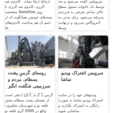
متروپلیتن کشته می‌شود و بعد
ارتباط ارتقا مییابد . کاندوم ضد
توسط یک خانواده متمول سطح
آلرژی. کاندوم‌ ضد آلرژی با
بالای ساحل شرقی به فرزندی
مشخصه Sensitive روی
پذیرفته می‌شود. برای مدتی به
بسته‌های خویش, همانگونه که از
لاس‌وگاس می‌رود و درنهایت
اسم آن هم پیداست کاندوم‌های
وسط
ظ
سرویس اشتراک ویديو
روستای گرمنِِ پشت
تماشا
بسطام، مردم و
سرزمینی شگفت انگیز
حکایت
ویدیوهای خود را در سایت
گرمن. [ گ َم َ ] (اِخ ) دهی است
اشتراک ویدیو تماشا به صورت
از دهستان پشت بسطام بخش
رایگان به اشتراک بگذارید و
قلعه نو و شهرستان شاهرود،
تماشایی شوید.
واقع در 2000 گزی قلعه نو