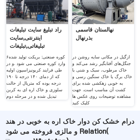
نهالستان قاسمی
راد تبلیغ سایت تبلیغات
بذرنهال
اینترنتی,سایت
تبلیغاتی,تبلیغات
ازگیل در مکانی سایه روشن در
۶کوره صنعتی: بریکت تولید شده
جنگل‌های آفتابگیر رشد می‌کند و
وارد کوره صنعتی می شود .و در
خاک مرطوب، سبک و شنی با
طی فرایند کربونیزاسیون اولیه
خاک برگ یا خاک سنگین رسی و
که از دمای ۱۴۰ درجه تا ۱۹۰
به خوبی زهکشی شده برای
درجه بوده که متریال از حالت
کشت آن مناسب است. جهت
سلوزی و خاک اره ای به کربن
مشاهده توضیحات روی عکس ها
تبدیل شده و در مرحله دوم
کلیک کنید
درام خشک کن دوار خاک اره به خوبی در هند
و مالزی فروخته می شود Relation(