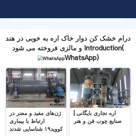
درام خشک کن دوار خاک اره به خوبی در هند و مالزی فروخته
می شود manufacturer Grasping strong production
capability, advanced research strength and excellent
service, Shanghai درام خشک کن دوار خاک اره به خوبی در
هند و مالزی فروخته می شود supplier create the value
درام خشک کن دوار خاک اره به خوبی در هند
and bring values to all of customers.
و مالزی فروخته می شود Introduction(
WhatsApp
)
اره نجاری بایگانی |
ژن‌های مفید و مضر در
صنایع چوب فن و هنر
ارتباط با بیماری
کووید۱۹ شناسایی شدند