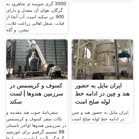
3000 گزی شوسه ی شاهرود به
گرگان. هوای آن معتدل و دارای
900 تن سکنه است. آب آنجا از
قنات، شغل اهالی زراعت غلات،
بنشن، و گله
ایران مایل به حضور
کسوف و کریسمس در
هند و چین در ادامه خط
سرزمین هندوها | لست
لوله صلح است
سکند
ایران مایل به حضور هند و چین
سفرنامۀ جنوب هند مقدمه و
در ادامه خط لوله صلح است
نکات سفر کسوف و کریسمس
در سرزمین هندوها اواخر تابستان
98 تصمیم گرفتیم برای خورشید
گرفتگی 5 دی آماده شویم. بارها