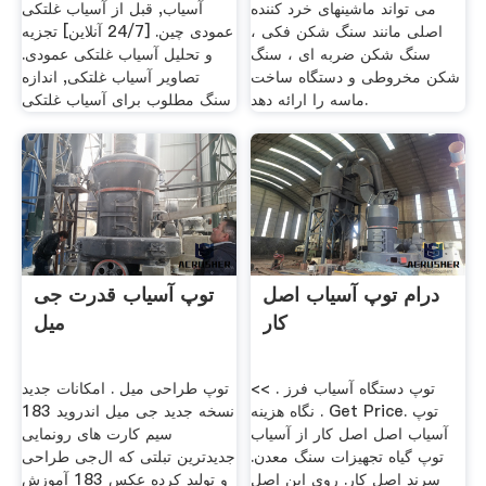
می تواند ماشینهای خرد کننده
آسیاب, قبل از آسیاب غلتکی
اصلی مانند سنگ شکن فکی ،
عمودی چین. [24/7 آنلاین] تجزیه
سنگ شکن ضربه ای ، سنگ
و تحلیل آسیاب غلتکی عمودی.
شکن مخروطی و دستگاه ساخت
تصاویر آسیاب غلتکی, اندازه
ماسه را ارائه دهد.
سنگ مطلوب برای آسیاب غلتکی
درام توپ آسیاب اصل
توپ آسیاب قدرت جی
کار
میل
توپ دستگاه آسیاب فرز . >>
توپ طراحی میل . امکانات جدید
نگاه هزینه . Get Price. توپ
نسخه جدید جی میل اندروید 183
آسیاب اصل اصل کار از آسیاب
سیم کارت های رونمایی
توپ گیاه تجهیزات سنگ معدن.
جدیدترین تبلتی که ال‌جی طراحی
سرند اصل کار. روی این اصل
و تولید کرده عکس 183 آموزش