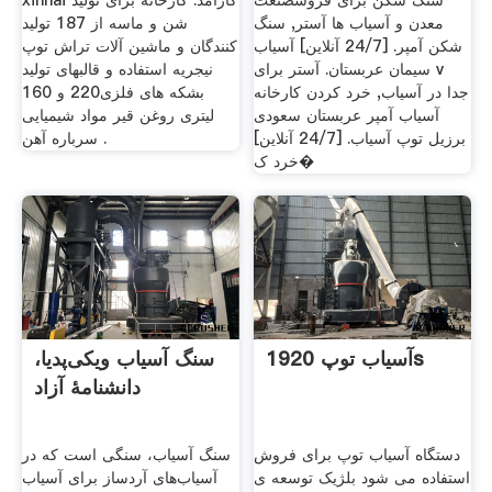
سنگ شکن برای فروشصنعت
xinhai کارآمد. کارخانه برای تولید
معدن و آسیاب ها آستر, سنگ
شن و ماسه از 187 تولید
شکن آمپر. [24/7 آنلاین] آسیاب
کنندگان و ماشین آلات تراش توپ
سیمان عربستان. آستر برای v
نیجریه استفاده و قالبهای تولید
جدا در آسیاب, خرد کردن کارخانه
بشکه های فلزی220 و 160
آسیاب آمپر عربستان سعودی
لیتری روغن قیر مواد شیمیایی
برزیل توپ آسیاب. [24/7 آنلاین]
سرباره آهن .
خرد ک�
آسیاب توپ 1920s
سنگ آسیاب ویکی‌پدیا،
دانشنامهٔ آزاد
دستگاه آسیاب توپ برای فروش
سنگ آسیاب، سنگی است که در
استفاده می شود بلژیک توسعه ی
آسیاب‌های آردساز برای آسیاب