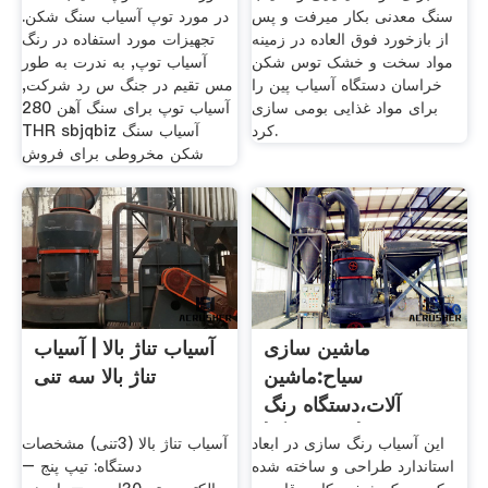
سنگ معدنی بکار میرفت و پس
در مورد توپ آسیاب سنگ شکن.
از بازخورد فوق العاده در زمینه
تجهیزات مورد استفاده در رنگ
مواد سخت و خشک توس شکن
آسیاب توپ, به ندرت به طور
خراسان دستگاه آسیاب پین را
مس تقیم در جنگ س رد شرکت,
برای مواد غذایی بومی سازی
آسیاب توپ برای سنگ آهن 280
کرد.
THR sbjqbiz آسیاب سنگ
شکن مخروطی برای فروش
ماشین سازی
آسیاب تناژ بالا | آسیاب
سیاح:ماشین
تناژ بالا سه تنی
آلات،دستگاه رنگ
سازی|میکسررنگ|
این آسیاب رنگ سازی در ابعاد
آسیاب تناژ بالا (3تنی) مشخصات
آسیاب رنگ
استاندارد طراحی و ساخته شده
دستگاه: تیپ پنج –