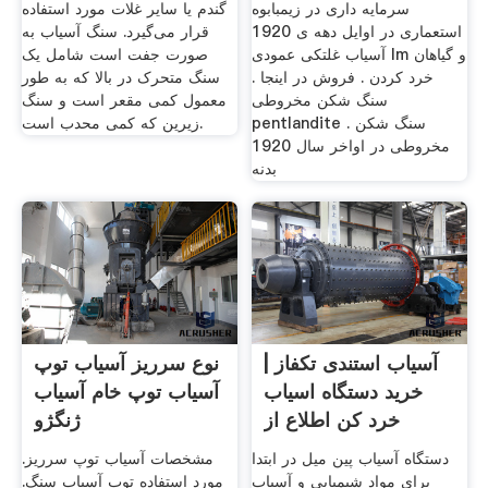
سرمایه داری در زیمبابوه
گندم یا سایر غلات مورد استفاده
استعماری در اوایل دهه ی 1920
قرار می‌گیرد. سنگ آسیاب به
آسیاب غلتکی عمودی lm و گیاهان
صورت جفت است شامل یک
خرد کردن . فروش در اینجا .
سنگ متحرک در بالا که به طور
سنگ شکن مخروطی
معمول کمی مقعر است و سنگ
pentlandite . سنگ شکن
زیرین که کمی محدب است.
مخروطی در اواخر سال 1920
بدنه
آسیاب استندی تکفاز |
نوع سرریز آسیاب توپ
خرید دستگاه اسیاب
آسیاب توپ خام آسیاب
خرد کن اطلاع از
ژنگژو
دستگاه آسیاب پین میل در ابتدا
مشخصات آسیاب توپ سرریز.
برای مواد شیمیایی و آسیاب
مورد استفاده توپ آسیاب سنگ.