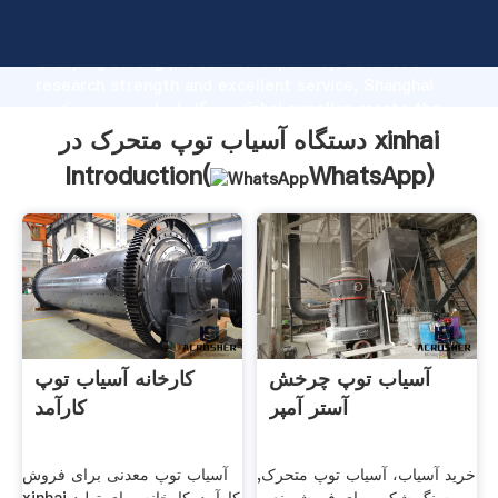
دستگاه آسیاب توپ متحرک در xinhai manufacturer
Grasping strong production capability, advanced
research strength and excellent service, Shanghai
دستگاه آسیاب توپ متحرک در xinhai supplier create the
value and bring values to all of customers.
دستگاه آسیاب توپ متحرک در xinhai
Introduction(
WhatsApp
)
آسیاب توپ چرخش
کارخانه آسیاب توپ
آستر آمپر
کارآمد
خرید آسیاب، آسیاب توپ متحرک,
آسیاب توپ معدنی برای فروش