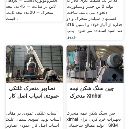
که در یک شیفت کاری قادر به
الکتروموتور30اسب – بازدهی
تولید 2 تن خمیر ویسکوزیت
3تن در ساعت – 45عدد تیغه
دلخواه می باشد. ساخت
متحرک – 20عدد تیغه ثابت.
قسمتهای سیلندر متحرک و دو
قیمت :
جداره از آلیاژ فولاد و استیل 316
ضد اسید استفاده می شود ; پمپ
تزریق
چین سنگ شکن نیمه
تصاویر متحرک غلتکی
متحرک Xinhai
عمودی آسیاب اصل کار
چین سنگ شکن نیمه متحرک
آسیاب غلتکی عمودی در مقابل
xinhai تجهیزات خرد کردن برای
آسیاب توپ. عمودی سیمان غلتک
تولید مصالح ساختمانی ، SKM
آسیاب اصل کار, عمودی تصاویر