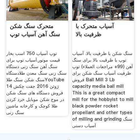
آسیاب متحرک با
متحرک سنگ شکن
ظرفیت بالا
سنگ آهن آسیاب توپ
سنگ شکن با ظرفیت بالا. آسیاب
توپ آسیاب 750 اسب بخار
توپ با ظرفیت بالا برای سنگ
قیمت موتور.آسیاب توپ برای
آهن (99+ مراجعات العملاء) توپ
سنگ آهن سنگ زنی دستگاه
ظرفیت آسیاب سنگ شکن برای
سنگ زنی سنگ معدن طلادستگاه
فروش Ball Mill 3 Lb
سنگ شکن سنگ طلاYouTube
capacity media ball mill
14 ژوئن 2016 جفت چکش
This is a great compact
فروش دستگاه های سنگ شکن
mill for the hobbyist to mill
در موج شکن موبایل خرد کردن
black powder rocket
طلا کوچک و کارخانه ماشین
propellant and other types
سنگ زنی
of milling and grinding سنگ
آسیاب دستی