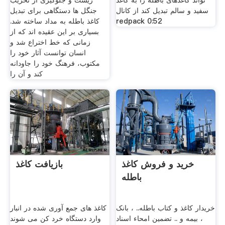
تواند کاغذهای باطله را به کاغذ
زیست و جلوگیری از تخریب
سفید و سالم تبدیل کند از کانال
جنگل ها دستگاهی برای تبدیل
redpack 0:52
کاغذ باطله به مداد ساخته شد.
بسیاری بر این عقیده اند که از
زمانی که خط اختراع شد و
انسان توانست آثار خود را
مکتوب، فرهنگ خود را جاودانه
کند و آن را
خرید و فروش کاغذ
بازیافت کاغذ
باطله
خریدار کاغذ و کتاب باطله.. ، بانک
کاغذ های جمع آوری شده در انبار
، بیمه و .. تضمین امحاء اسناد
وارد دستگاه خرد کن می شوند