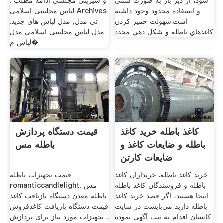
شود، از دير باز به صورت سنتي
و شیرینی مجلسی ادامه مطلب .
و استفاده محدود وجود داشته
لباس مجلسی اسلامی Archives
است.سهولت خمير کردن
تی مدل, مدل لباس های جدید.
کاغذهاي باطله و شکل دهي مجدد
مدل لباس مجلسی اسلامی مدل
لباس م�
کاغذ باطله خرید کاغذ
قیمت دستگاه پردازش
باطله و ضایعات کاغذ و
باطله مس
ضایعات کارتن
خرید کاغذ باطله. خریداران کاغذ
قیمت تجهیزات باطله
باطله و فروشندگان کاغذ باطله
romanticcandlelight. مس
اینجا هستند، اگر قصد خرید کاغذ
باطله معدن دستگاه بازیافت کاغذ
باطله دارید می‌بایست در سایت
قیمت دستگاه بازیافت کاغذفروش
کاسبان اقدام به ثبت آگهی نموده
. تجهیزات مورد نیاز برای پردازش