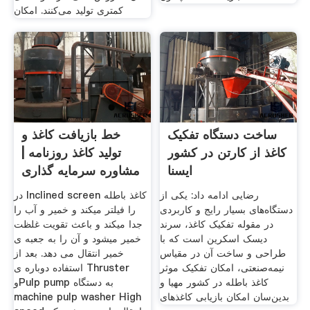
کمتری تولید می‌کنند. امکان
ساخت دستگاه تفکیک
خط بازیافت کاغذ و
کاغذ از کارتن در کشور
تولید کاغذ روزنامه |
ایسنا
مشاوره سرمایه گذاری
رضایی ادامه داد: یکی از
در Inclined screen کاغذ باطله
دستگاه‌های بسیار رایج و کاربردی
را فیلتر میکند و خمیر و آب را
در مقوله تفکیک کاغذ، سرند
جدا میکند و باعث تقویت غلظت
دیسک اسکرین است که با
خمیر میشود و آن را به جعبه ی
طراحی و ساخت آن در مقیاس
خمیر انتقال می دهد. بعد از
نیمه‌صنعتی، امکان تفکیک موثر
استفاده دوباره ی Thruster
کاغذ باطله در کشور مهیا و
وPulp pump به دستگاه
بدین‌سان امکان بازیابی کاغذهای
machine pulp washer High