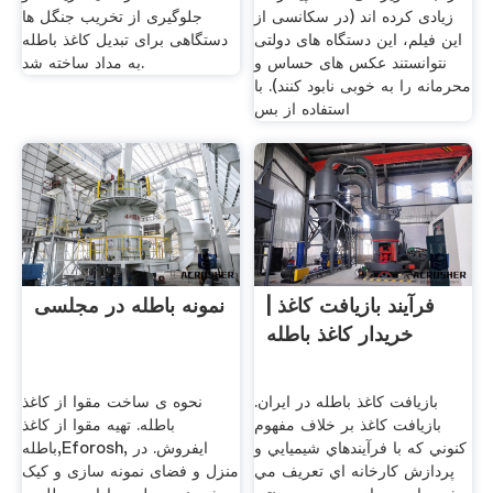
زیادی کرده اند (در سکانسی از
جلوگیری از تخریب جنگل ها
این فیلم، این دستگاه های دولتی
دستگاهی برای تبدیل کاغذ باطله
نتوانستند عکس های حساس و
به مداد ساخته شد.
محرمانه را به خوبی نابود کنند). با
استفاده از بس
فرآیند بازیافت کاغذ |
نمونه باطله در مجلسی
خریدار کاغذ باطله
بازيافت کاغذ باطله در ايران.
نحوه ی ساخت مقوا از کاغذ
بازيافت کاغذ بر خلاف مفهوم
باطله. تهیه مقوا از کاغذ
کنوني که با فرآيندهاي شيميايي و
باطله,Eforosh, ایفروش. در
پردازش کارخانه اي تعريف مي
منزل و فضای نمونه سازی و کیک