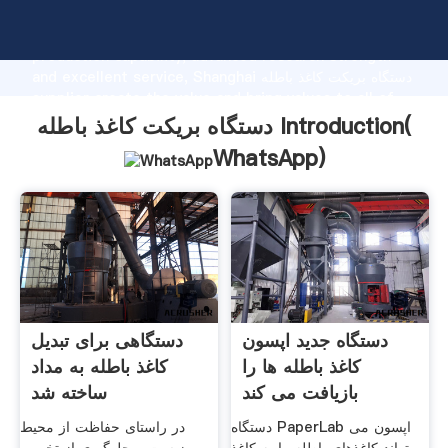
دستگاه بریکت کاغذ باطله manufacturer Grasping strong
production capability, advanced research strength
and excellent service, Shanghai دستگاه بریکت کاغذ باطله
supplier create the value and bring values to all of
customers.
دستگاه بریکت کاغذ باطله Introduction(
WhatsApp
)
دستگاه جدید اپسون
دستگاهی برای تبدیل
کاغذ باطله ها را
کاغذ باطله به مداد
بازیافت می کند
ساخته شد
دستگاه PaperLab اپسون می
در راستای حفاظت از محیط