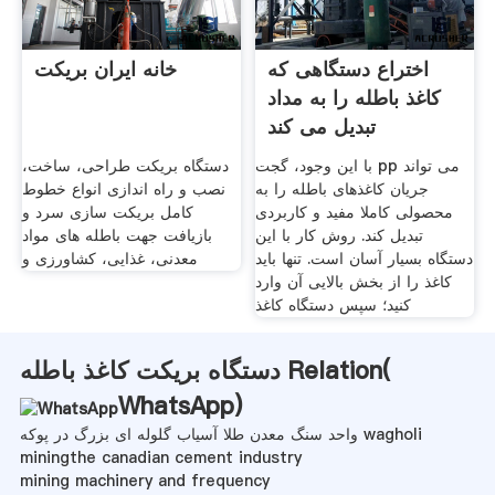
اختراع دستگاهی که
خانه ایران بریکت
کاغذ باطله را به مداد
تبدیل می کند
با این وجود، گجت pp می تواند
دستگاه بریکت طراحی، ساخت،
جریان کاغذهای باطله را به
نصب و راه اندازی انواع خطوط
محصولی کاملا مفید و کاربردی
کامل بریکت سازی سرد و
تبدیل کند. روش کار با این
بازیافت جهت باطله های مواد
دستگاه بسیار آسان است. تنها باید
معدنی، غذایی، کشاورزی و
کاغذ را از بخش بالایی آن وارد
کنید؛ سپس دستگاه کاغذ
دستگاه بریکت کاغذ باطله Relation(
WhatsApp
)
واحد سنگ معدن طلا آسیاب گلوله ای بزرگ در پوکه wagholi
miningthe canadian cement industry
mining machinery and frequency