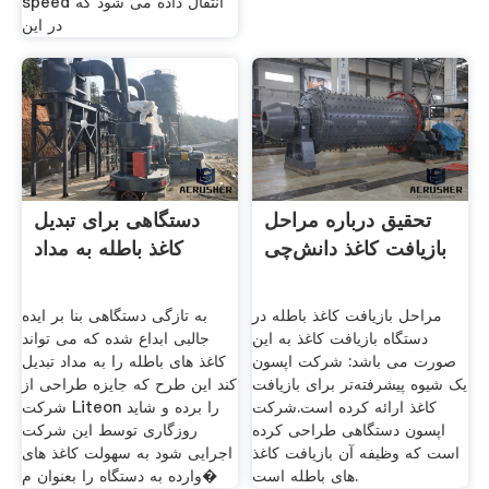
speed انتقال داده می شود که
در این
تحقیق درباره مراحل
دستگاهی برای تبدیل
بازیافت کاغذ دانش‌چی
کاغذ باطله به مداد
مراحل بازیافت کاغذ باطله در
به تازگی دستگاهی بنا بر ایده
دستگاه بازیافت کاغذ به این
جالبی ابداع شده که می تواند
صورت می باشد: شرکت اپسون
کاغذ های باطله را به مداد تبدیل
یک شیوه پیشرفته‌تر برای بازیافت
کند این طرح که جایزه طراحی از
کاغذ ارائه کرده است.شرکت
شرکت Liteon را برده و شاید
اپسون دستگاهی طراحی کرده
روزگاری توسط این شرکت
است که وظیفه آن بازیافت کاغذ
اجرایی شود به سهولت کاغذ های
های باطله است.
وارده به دستگاه را بعنوان م�