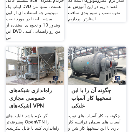
انداز نرم الکتروموتورها است که
سیستم عامل acer خریدم .همراه
قصد داریم در این آموزش به
لپتاپ یک DVD هست . منتها من
نحوه نصب و سیم بندی سافت
نمیدونم چه استفاده ای از اون
استارتر بپردازیم.
میشه . لطفا در مورد نصب
ویندوز 10 و نحوه ی استفاده از
این DVD من رو راهنمایی کنید .
من
چگونه آن را با این
راه‌اندازی شبکه‌های
نسخهها کار آسیاب
خصوصی مجازی
غلتکی
(شبکه‌های VPN
چگونه به کار آسیاب های توپ.
اگر لازم باشد قابلیت‌های
آسیاب های سیمان فرانسه کار
پیشرفته‌تر OpenVPN را
بازی با این نسخهها کار شن و
راه‌اندازی کنید یا فایل پیکربندی