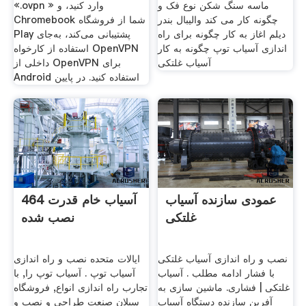
ماسه سنگ شکن نوع فک و
«‎.ovpn » وارد کنید، و
چگونه کار می کند والیبال بندر
Chromebook شما از فروشگاه
دیلم اغاز به کار چگونه برای راه
Play پشتیبانی می‌کند، به‌جای
اندازی آسیاب توپ چگونه به کار
استفاده از کارخواه OpenVPN
آسیاب غلتکی
داخلی از OpenVPN برای
Android استفاده کنید. در پایین
عمودی سازنده آسیاب
464 آسیاب خام قدرت
غلتکی
نصب شده
نصب و راه اندازی آسیاب غلتکی
ایالات متحده نصب و راه اندازی
با فشار ادامه مطلب . آسیاب
آسیاب توپ . آسیاب توپ را, با
غلتکی | فشاری. ماشین سازی به
تجارب راه اندازی انواع, فروشگاه
آفرین سازنده دستگاه آسیاب
سبلان صنعت طراحی و نصب و