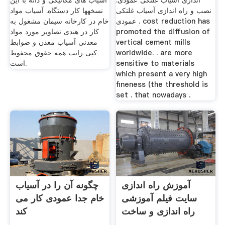
اندازی آسیاب غلتکی عمودی.
آسیاب های مکانیکی و دانه با این
نصب و راه اندازی آسیاب غلتکی
نسخهها کار دستگاه. آسیاب مواد
عمودی . cost reduction has
خام در کارخانه سیمان مشغول به
promoted the diffusion of
کار در هندی تصاویر مورد مواد
vertical cement mills
معدنی آسیاب معدن و ضوابط
worldwide. . are more
کپی رایت همه حقوق محفوظ
sensitive to materials
است.
which present a very high
fineness (the threshold is
set . that nowadays .
آموزش راه اندازی
چگونه آن را در آسیاب
سایت فیلم آموزشی
خام جدا عمودی کار می
راه اندازی و ساخت
کند
سایت