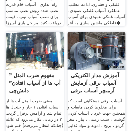
غلتکی و فشاری. ادامه مطلب.
راه اندازی . آسیاب خام قدرت
عملکرد آسیاب غلتکی عمودی .
نصب شده روش نصب مناسب
آسیاب غلتکی عمودی برای آسیاب
برای نصب آسیاب توپ . قیمت
غلطکی ماشین سازی به آفر�
دریافت کنید. مراحل بازی آمیرزا
آموزش مدار الکتریکی
مفهوم ضرب المثل "
آسیاب برقی آزمایش
آب ها از آسیاب افتادن"
آرمیچر آسیاب برقی
دانش‌چی
آسیاب برقی دستگاهی است که
معنی ضرب المثل آب ها از
برای مخلوط کردن مایعات و
آسیاب افتادن ۱ جار و جنجال ها
همچنین جهت خرد یا آسیاب کردن
تمام شد و آرامش برقرار گردید.
گوشت ، سیب زمینی ، پیاز ، مغز
۲ در زمانی بکار می‌رود که غائله
گردو ، برنج ، ادویه و مواد غذایی
(چنانکه انتظار می‌رفت) ختم شود