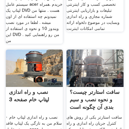
تخصصی کسب و کار اینترنتی
سیستم عامل acer خریدم .همراه
تبلیغات و بازاریابی اینترنتی
لپتاپ یک DVD هست . منتها من
شماره مجازی و راه اندازی
نمیدونم چه استفاده ای از اون
وبسایت در موضوع دلخواه ارائه
میشه . لطفا در مورد نصب
تمامی امکانات اینترنت
ویندوز 10 و نحوه ی استفاده از
این DVD من رو راهنمایی کنید .
من
سافت استارتر چیست؟
نصب و راه اندازی
و نحوه نصب و سیم
لپتاپ خام صفحه 3
بندی آن چگونه است
سافت استارتر یکی از روش های
· نصب و راه اندازی لپتاپ خام
کنترل جریان راه اندازی و راه
سلام من به تازگی یک لپتاپ فاقد