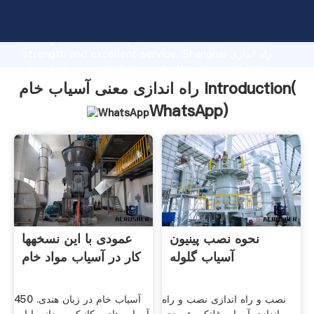
راه اندازی معنی آسیاب خام manufacturer Grasping
strong production capability, advanced research
strength and excellent service, Shanghai راه اندازی
معنی آسیاب خام supplier create the value and bring
values to all of customers.
راه اندازی معنی آسیاب خام Introduction(
WhatsApp
)
نحوه نصب پینیون
عمودی با این نسخهها
آسیاب گلوله
کار در آسیاب مواد خام
نصب و راه اندازی نصب و راه
آسیاب خام در زبان هندی. 450