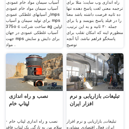
راه اندازی وب سایت: مثلا برای
آسیاب سیمان مواد خام عمودی.
ترجمه معنی لغت پاسخ دهنده تنها
آسیاب سیمان مواد خام عمودی
دە ثانیه فرصت داشته باشد معنا
از آسیابهای غلطکی عمودیmps
را در فیلد پاسخ بنویسد و یا برای
برای تولید سیمان و آسیاب mps
جمله ٣٠ ثانیه و به این ترتیب.
375o c ساخت شرکت ag اولین
منظورم اینه که امکان تقلب برای
آسیاب غلطکی عمودی در جهان
پاسخگو فراهم نباشد. آیا آنچه
جهت mps برای دایش و سایش
توضیح
مواد .
تبلیغات, بازاریابی و نرم
نصب و راه اندازی
افزار ایران
لپتاپ خام
تبلیغات, بازاریابی و نرم افزار
· نصب و راه اندازی لپتاپ خام
ایران فعال اقتصادی مشاوره
سلام من به تازگی یک لپتاپ فاقد