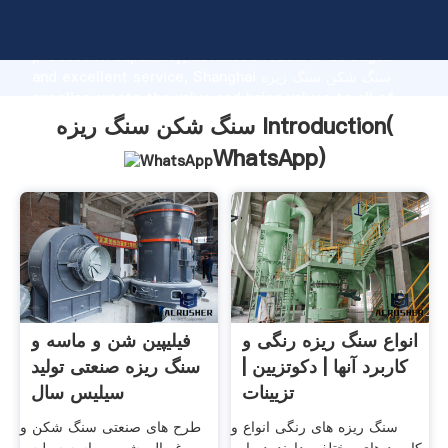
سنگ شکن سنگ ریزه manufacturer Grasping strong
production capability, advanced research strength
and excellent service, Shanghai سنگ شکن سنگ ریزه
supplier create the value and bring values to all of
customers.
سنگ شکن سنگ ریزه Introduction(
WhatsApp
)
انواع سنگ ریزه رنگی و
فیلیپین شن و ماسه و
کاربرد آنها | دکوتزیین |
سنگ ریزه صنعتی تولید
تزیینات
سیلیس سال
سنگ ریزه های رنگی انواع و
طرح های صنعتی سنگ شکن و