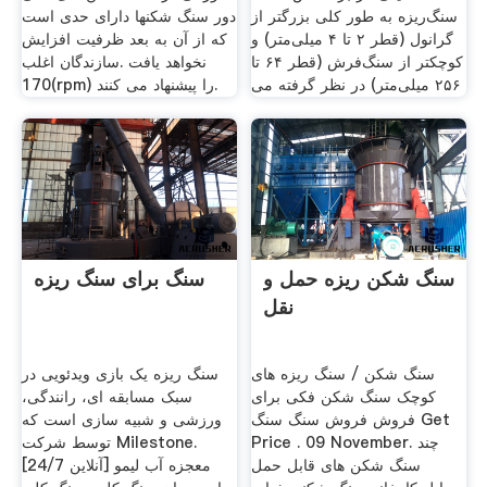
سنگ‌ریزه به طور کلی بزرگتر از
دور سنگ شکنها دارای حدی است
گرانول (قطر ۲ تا ۴ میلی‌متر) و
که از آن به بعد ظرفیت افزایش
کوچکتر از سنگ‌فرش (قطر ۶۴ تا
نخواهد یافت .سازندگان اغلب
۲۵۶ میلی‌متر) در نظر گرفته می
170(rpm) را پیشنهاد می کنند.
سنگ شکن ریزه حمل و
سنگ برای سنگ ریزه
نقل
سنگ شکن / سنگ ریزه های
سنگ ریزه یک بازی ویدئویی در
کوچک سنگ شکن فکی برای
سبک مسابقه ای، رانندگی،
فروش فروش سنگ سنگ Get
ورزشی و شبیه سازی است که
Price . 09 November. چند
توسط شرکت Milestone.
سنگ شکن های قابل حمل
[24/7 آنلاین] معجزه آب لیمو