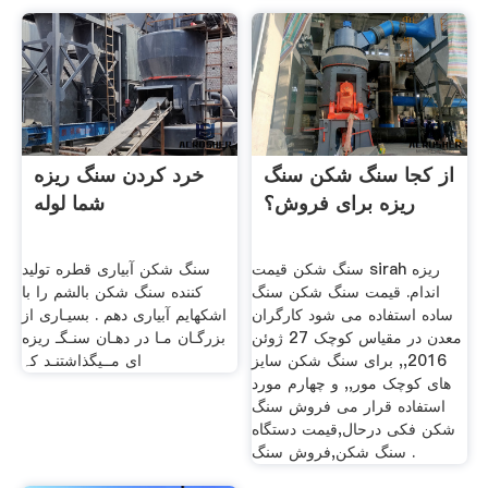
از کجا سنگ شکن سنگ
خرد کردن سنگ ریزه
ریزه برای فروش؟
شما لوله
سنگ شکن قیمت sirah ریزه
سنگ شکن آبیاری قطره تولید
اندام. قیمت سنگ شکن سنگ
کننده سنگ شکن بالشم را با
ساده استفاده می شود کارگران
اشکهایم آبیاری دهم . بسیـاری از
معدن در مقیاس کوچک 27 ژوئن
بزرگـان مـا در دهـان سنـگـ ریزه
2016,, برای سنگ شکن سایز
ای مــیگذاشتنـد کہ
های کوچک مور,, و چهارم مورد
استفاده قرار می فروش سنگ
شکن فکی درحال,قیمت دستگاه
سنگ شکن,فروش سنگ .