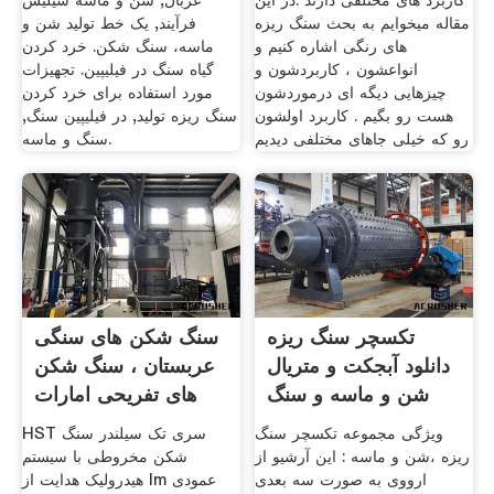
کاربرد های مختلفی دارند .در این
غربال, شن و ماسه سیلیس
مقاله میخوایم به بحث سنگ ریزه
فرآیند, یک خط تولید شن و
های رنگی اشاره کنیم و
ماسه، سنگ شکن. خرد کردن
انواعشون ، کاربردشون و
گیاه سنگ در فیلیپین. تجهیزات
چیزهایی دیگه ای درموردشون
مورد استفاده برای خرد کردن
هست رو بگیم . کاربرد اولشون
سنگ ریزه تولید, در فیلیپین سنگ,
رو که خیلی جاهای مختلفی دیدیم
سنگ و ماسه.
تکسچر سنگ ریزه
سنگ شکن های سنگی
دانلود آبجکت و متریال
عربستان ، سنگ شکن
شن و ماسه و سنگ
های تفریحی امارات
ریزه
ویژگی مجموعه تکسچر سنگ
HST سری تک سیلندر سنگ
ریزه ،شن و ماسه : این آرشیو از
شکن مخروطی با سیستم
ارووی به صورت سه بعدی
هیدرولیک هدایت از lm عمودی