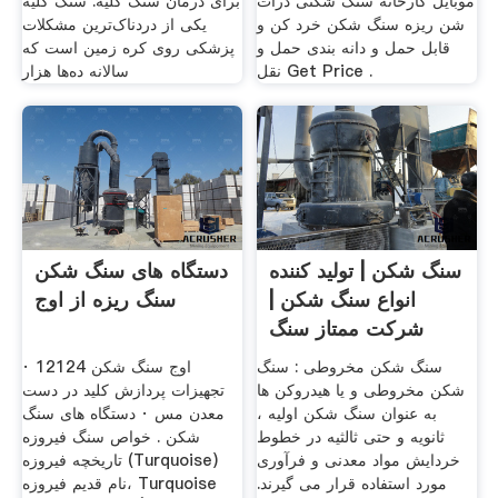
موبایل کارخانه سنگ شکنی ذرات
برای درمان سنگ کلیه. سنگ کلیه
شن ریزه سنگ شکن خرد کن و
یکی از دردناک‌ترین مشکلات
قابل حمل و دانه بندی حمل و
پزشکی روی کره زمین است که
نقل Get Price .
سالانه ده‌ها هزار
سنگ شکن | تولید کننده
دستگاه های سنگ شکن
انواع سنگ شکن |
سنگ ریزه از اوج
شرکت ممتاز سنگ
شکن
سنگ شکن مخروطی : سنگ
اوج سنگ شکن 12124 ·
شکن مخروطی و یا هیدروکن ها
تجهیزات پردازش کلید در دست
به عنوان سنگ شکن اولیه ،
معدن مس · دستگاه های سنگ
ثانویه و حتی ثالثیه در خطوط
شکن . خواص سنگ فیروزه
خردایش مواد معدنی و فرآوری
تاریخچه فیروزه (Turquoise)
مورد استفاده قرار می گیرند.
نام قدیم فیروزه، Turquoise