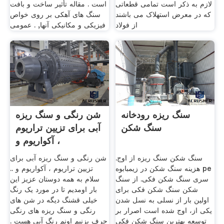
لازم به ذکر است تمامی قطعاتی
است . مقاله تأثیر ساخت و بافت
که در معرض استهلاک می باشند
سنگ های آهکی بر روی خواص
از فولاد
فیزیکی و مکانیکی آنها, . عمومی
سنگ ریزه رودخانه
شن رنگی و سنگ ریزه
سنگ شکن
آبی برای تزیین تراریوم
، آکواریوم و
سنگ شکن سنگ ریزه از اوج.
شن رنگی و سنگ ریزه آبی برای
هزینه سنگ شکن در زیمبابوه pe
تزیین تراریوم ، آکواریوم و ..
سری سنگ شکن فکی. از سنگ
سلام به همه دوستان عزیز این
شکن سنگ شکن فکی برای
بار اومدیم تا در مورد یک رنگ
اولین بار از نسلی به نسل شدن
خیلی قشنگ دیگه در شن های
یکی از، اوج شده است اصرار بر
رنگی و سنگ ریزه های رنگی
توسعه بهترین سنگ شکن فکی
حرف بزنیم اونم رنگ آبی هست .