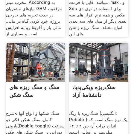
میباشد ،فایل با فرمت .max و .
مخرب میلز. According به
3ds برای استفاده در تری دی
نیازهای مشتریان GBM موفقیت
مکس و همه نرم افزار های سه
در جذب تجربه های خارجی
بعدی دیگر از مدل های سه بعدی
پروژه. خرد کردن گیاه در مالی.
انواع مختلف سنگ ریزه و شن
مالی بازار آفریقا رو به افزایش
های این
است و بسیاری از
سنگ‌ریزه ویکی‌پدیا،
سنگ و سنگ ریزه های
دانشنامهٔ آزاد
سنگ شکن
سنگ‌ریزه یا ریگ (انگلیسی:
سنگ شکنها و انواع آنها >شرح
Pebble ‎) یک نوع سنگ است که
کامل. سنگ شکن فکی دو
اندازه ذرات آن بین ۲ تا ۶۴
بازوئی(Double toggle) سرعت
میلی‌متر بر اساس است.
دورانی در سنگ شکن های فکی