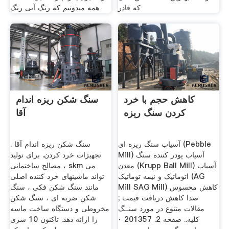
که قادر
همه میدونیم که رنگ آبی رنگ
کاهش حجم با خرد
سنگ شکن ریزه اندام
کردن سنگ ریزه
آقا
آسیاب سنگ ریزه ای (Pebble
سنگ شکن ریزه اندام آقا .
Mill) آسیاب پودر کننده سنگ
تجهیزات خرد کردن. برای تولید
معدن (Krupp Ball Mill) آسیاب
مصالح ساختمانی ، skm می
اتوماتیک و نیمه توماتیک (AG
تواند ماشینهای خرد کننده اصلی
Mill SAG Mill) کاهش محسوس
مانند سنگ شکن فکی ، سنگ
صدا کاهش دریافت قیمت ;
شکن ضربه ای ، سنگ شکن
مقالات متنوع در مورد سنــگ
مخروطی و دستگاه ساخت ماسه
کلیه.. صفحه 2. 201357 ·
را ارائه دهد. تاکنون 10 سری