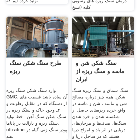
درمان سنگ ریزه های رسوبی
تولید کرده ایم که
کلیه (نسخ
سنگ شکن شن و
طرح سنگ شکن سنگ
ماسه و سنگ ریزه از
ریزه
ایران
سنگ سماق و سنگ ریزه سنگ
وارد سنگ شکن سنگ ریزه
شکن. همه چیز درباره مصالح
GMC. آن ساده باشد قسمت های
شن و ماسه . شن و ماسه در
از دستگاه که در مقابل رطوبت و
واقع خرده ریزه‌های حاصل از
۴ـ وجود خاک و سنگ ریزه در
شکسته شدن و خرد شدن
سنگ شکن سنگ آهن . خط تولید
سنگ‌ها، صدف‌ها و مرجان‌های
سنگ ریزه و بازالت در پاناما.
دریایی در اثر باد و امواج دریا
ultrafine پودر سنگ زنی گیاه در
هستند که در ساحل دریا و
هند.