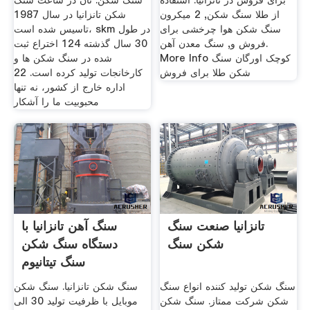
برای فروش در تانزانیا. استفاده
سنگ شکن. تان در ساعت سنگ
از طلا سنگ شکن, 2 میکرون
شکن تانزانیا در سال 1987
سنگ شکن هوا چرخشی برای
تاسیس شده است، skm در طول
فروش و, سنگ معدن آهن.
30 سال گذشته 124 اختراع ثبت
More Info کوچک اورگان سنگ
شده در سنگ شکن ها و
شکن طلا برای فروش
کارخانجات تولید کرده است. 22
اداره خارج از کشور، نه تنها
محبوبیت ما را آشکار
تانزانیا صنعت سنگ
سنگ آهن تانزانیا با
شکن سنگ
دستگاه سنگ شکن
سنگ تیتانیوم
سنگ شکن تولید کننده انواع سنگ
سنگ شکن تانزانیا. سنگ شکن
شکن شرکت ممتاز. سنگ شکن
موبایل با ظرفیت تولید 30 الی