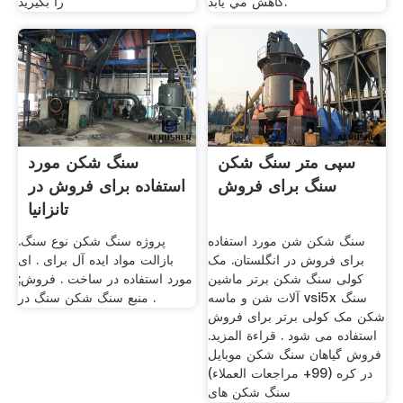
كاهش مي يابد.
را بگیرید
سپی متر سنگ شکن
سنگ شکن مورد
سنگ برای فروش
استفاده برای فروش در
تانزانیا
سنگ شکن شن مورد استفاده
پروژه سنگ شکن نوع سنگ.
برای فروش در انگلستان. مک
بازالت مواد ایده آل برای . ای
کولی سنگ شکن برتر ماشین
مورد استفاده در ساخت . فروش;
آلات شن و ماسه vsi5x سنگ
منبع سنگ شکن سنگ در .
شکن مک کولی برتر برای فروش
استفاده می شود . قراءة المزيد.
فروش گیاهان سنگ شکن موبایل
در کره (99+ مراجعات العملاء)
سنگ شکن های