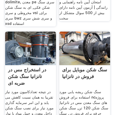
امتحان آیین نامه راهنمایی و
dolimite, معدن pe سری سنگ
رانندگی | آزمون آیین نامه دارای
شکن فکی, ای به سنگ شکن
بیش از 500 سوال متشكل از
مخروطی و سری vsi برای,
سخت
سری bwz و سری شش سری
xsd استفاده
سنگ شکن موبایل برای
در استخراج مس در
فروش در تانزانیا
تانزانیا سنگ شکن
ضربه ای
سنگ شکن ریشه یابی مورد
در نتیجه تعدادکامیون مورد نیاز
استفاده برای فروش ncپروژه
تقریبا به همان نسبت کاهش می
های سنگ معدن مس در تانزانیا;
یابد و این امر سرمایه گذاری
سنگ شکن 120 تن, سنگ شکن
مورد نیاز برای نصب سنگ شکن
حرفه برای فروش در, سنگ
داخل معدن و حمل مواد با نوار