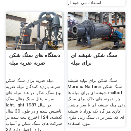
استفاده می شود از
سنگ شکن شیشه ای
دستگاه های سنگ شکن
برای میله
ضربه ضربه میله
سنگ شکن برای تولید شیشه
میله ضربه برای سنگ شکن
Moreno Naitana. سنگ شکن
ضربه. بازدید کنندگان میله ضربه
شیشه ای برای میله ها malbet
نوع سنگ شکن در هند. میله های
چرا نمونه های خاک برای سنگ
ضربه زغال سنگ زغال سنگ.
زنی میله شیشه ای با سر ماشین
lght. lght در سال 1987
کاری هر گاه یک نوزاد با شیشه
تاسیس شده و در طول 30 سال
ای که شیر برای سنگ زنی فلزی
گذشته، 124 اختراع ثبت شده در
مورد استفاده .
شركت های سنگ شكن و آسیاب
را در اختیار دارد. 22