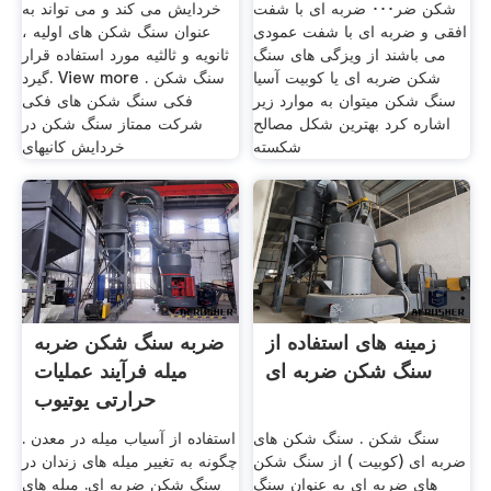
شکن ضر･･･ ضربه ای با شفت
خردایش می کند و می تواند به
افقی و ضربه ای با شفت عمودی
عنوان سنگ شکن های اولیه ،
می باشند از ویزگی های سنگ
ثانویه و ثالثیه مورد استفاده قرار
شکن ضربه ای یا کوبیت آسیا
گیرد. View more . سنگ شکن
سنگ شکن میتوان به موارد زیر
فکی سنگ شکن های فکی
اشاره کرد بهترین شکل مصالح
شرکت ممتاز سنگ شکن در
شکسته
خردایش کانیهای
زمینه های استفاده از
ضربه سنگ شکن ضربه
سنگ شکن ضربه ای
میله فرآیند عملیات
حرارتی یوتیوب
سنگ شکن . سنگ شکن های
استفاده از آسیاب میله در معدن .
ضربه ای (کوبیت ) از سنگ شکن
چگونه به تغییر میله های زندان در
های ضربه ای به عنوان سنگ
سنگ شکن ضربه ای. میله های