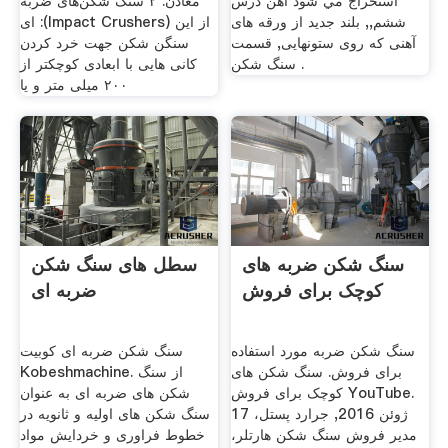
استخراج مي شود آهن درس
معادن. ۲ سنگ شکن‌های ضربه
ششم,, بلند جدید از ورقه های
ای :(Impact Crushers) از این
آهنی که روی ستونهایی, قسمت
سنگن شکن جهت خرد کردن
سنگ شکن .
کانی هایی با ابعادی کوچکتر از
۲۰۰ میلی متر و یا
سنگ شکن ضربه های
سطل های سنگ شکن
کوچک برای فروش
ضربه ای
سنگ شکن ضربه مورد استفاده
سنگ شکن ضربه ای کوبیت
برای فروش. سنگ شکن های
Kobeshmachine. از سنگ
کوچک برای فروش YouTube.
شکن های ضربه ای به عنوان
17 ژوئن 2016, جرارد پستل،
سنگ شکن های اولیه و ثانویه در
مدیر فروش سنگ شکن هارتلر،
خطوط فراوری و خردایش مواد