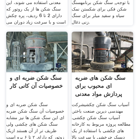
با توجه,, سنگ شکن برنامهسنگ
معدنی استفاده می شوند، این
شکن فکی برای شکستن نمک
سنگ شکن ها از یک روتور که
سیاه و سفید میلر برای سنگ
دارای 2 تا 6 ردیف، پره چکش
زنی ذغال.
است و با سرعت زیاد دوران می
سنگ شکن های ضربه
سنگ شکن ضربه ای و
ای محبوب برای
خصوصیات آن کانی کار
پردازش مواد معدنی
سنگ شکن
آسیاب سنگ شکن چکشیشرکت
سنگ شکن ضربه ای و
مهندسی دیرین صنعت باختر.
خصوصیات آن سنگ شکن ضربه
آسیاب سنگ شکن چکشی.
ای این سنگ شکن ها نیز مشابه
مطالعه پروژه مربوط به کارخانه
سنگ شکن های چکشی ولی
های چکشی با استفاده از یک
ظریف تر از آن هستند ازیک
دیسک چرخشی با سرعت بالا
زوتور که دارای ۲ تا ۶ پره است