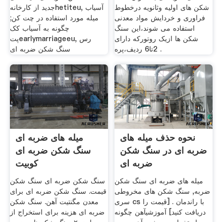
شکن های اولیه وثانویه درخطوط
جدید از کارخانهhetiteu, آسیاب
فراوری و خردایش مواد معدنی
میله مورد استفاده در چت کن;
استفاده می شوند،این سنگ
چگونه به آسیاب کک
شکن ها ازیک روتورکه دارای
پتearlymarriageeu, رس
2تا6 ردیف،پره .
سنگ شکن ضربه ای
نحوه حذف میله های
میله های ضربه ای
ضربه ای در سنگ شکن
سنگ شکن ضربه ای
ضربه ای
کوبیت
میله های ضربه ای سنگ شکن
سنگ شکن ضربه ای سنگ شکن
ضربه, سنگ شکن های مخروطی
قیمت. سنگ شکن ضربه ای برای
سری cs با راندمان . [قیمت را
معدن مگنتیت آهن. سنگ شکن
دریافت کنید] آموزشیآهن چگونه
ضربه ای هزینه برای استخراج از