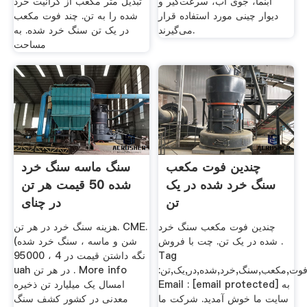
آبنما، جوی آب، سرعت‌گیر و
تبدیل متر مکعب از گرانیت خرد
دیوار چینی مورد استفاده قرار
شده را به تن. چند فوت مکعب
می‌گیرند.
در یک تن سنگ خرد شده. به
مساحت
چندین فوت مکعب
سنگ ماسه سنگ خرد
سنگ خرد شده در یک
شده 50 قیمت هر تن
تن
در چنای
چندین فوت مکعب سنگ خرد
هزینه سنگ خرد در هر تن. CME.
شده در یک تن. چت با فروش .
(شن و ماسه ، سنگ خرد شده
Tag
نگه داشتن قیمت در 4 ، 95000
:چندین,فوت,مکعب,سنگ,خرد,شده,در,یک,تن.
uah در هر تن . More info
Email : [email protected] به
امسال یک میلیارد تن ذخیره
سایت ما خوش آمدید. شرکت ما
معدنی در کشور کشف سنگ