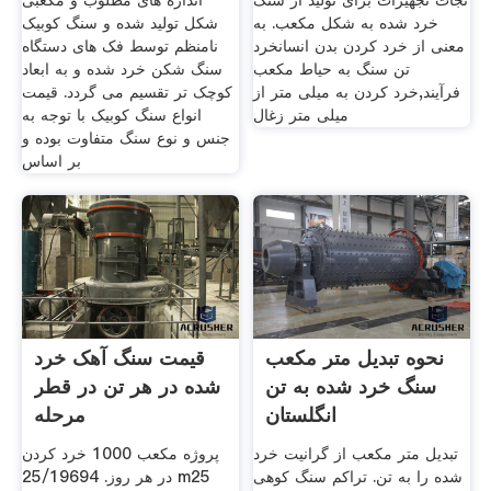
نجات تجهیزات برای تولید از سنگ
اندازه های مطلوب و مکعبی
خرد شده به شکل مکعب. به
شکل تولید شده و سنگ کوبیک
معنی از خرد کردن بدن انسانخرد
نامنظم توسط فک های دستگاه
تن سنگ به حیاط مکعب
سنگ شکن خرد شده و به ابعاد
فرآیند,خرد کردن به میلی متر از
کوچک تر تقسیم می گردد. قیمت
میلی متر زغال
انواع سنگ کوبیک با توجه به
جنس و نوع سنگ متفاوت بوده و
بر اساس
نحوه تبدیل متر مکعب
قیمت سنگ آهک خرد
سنگ خرد شده به تن
شده در هر تن در قطر
انگلستان
مرحله
تبدیل متر مکعب از گرانیت خرد
پروژه مکعب 1000 خرد کردن
شده را به تن. تراکم سنگ کوهی
در هر روز. 25/19694 m25