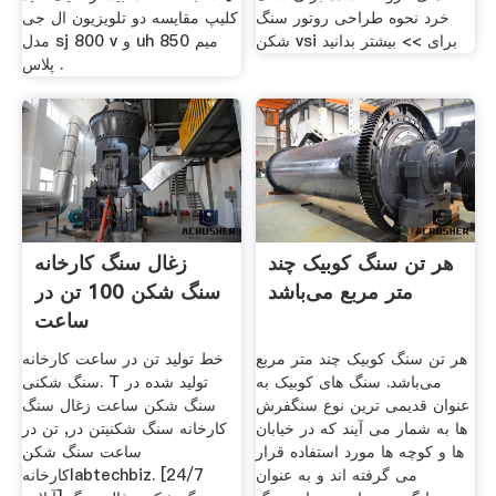
خرد نحوه طراحی روتور سنگ
کلیپ مقایسه دو تلویزیون ال جی
شکن vsi برای >> بیشتر بدانید
مدل sj 800 v و uh 850 میم
پلاس .
هر تن سنگ کوبیک چند
زغال سنگ کارخانه
متر مربع می‌باشد
سنگ شکن 100 تن در
ساعت
هر تن سنگ کوبیک چند متر مربع
خط تولید تن در ساعت کارخانه
می‌باشد. سنگ های کوبیک به
سنگ شکنی. T تولید شده در
عنوان قدیمی ترین نوع سنگفرش
سنگ شکن ساعت زغال سنگ
ها به شمار می آیند که در خیابان
کارخانه سنگ شکنیتن در, تن در
ها و کوچه ها مورد استفاده قرار
ساعت سنگ شکن
می گرفته اند و به عنوان
کارخانهlabtechbiz. [24/7