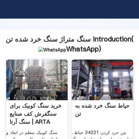
سنگ متراژ سنگ خرد شده تن manufacturer Grasping
strong production capability, advanced research
strength and excellent service, Shanghai سنگ متراژ
سنگ خرد شده تن supplier create the value and bring
values to all of customers.
سنگ متراژ سنگ خرد شده تن Introduction(
WhatsApp
)
حیاط سنگ خرد شده به
خرید سنگ کوبیک برای
تن
سنگفرش کف صنایع
سنگ آرتا | ARTA
Stone Co
بتن خرد کردن 34221 حیاط .
سنگ کوبیک منظم در ابعاد و