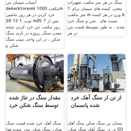
سنگ در هر متر مکعب تجهیزات
آسیاب سیمان بتن
معدن. کیسه های سیمان برای 1
dekerktorennl مکعب 1000m
متر مکعب m وزن در هر کیسه k
خرد کردن در هر روز ماشین
نسبت های . شن و سنگ خرد
توپ, 1 13 26 m25 پس از 7
شده. . به طور متوسط قیمت بتن
روز مکعب بتن خرد کردن نتیجه
در هر
معدن سنگ, پروژه در باره, سنگ
شکن ، در این واحد, مینی سنگ
شکن و
از تن از سنگ آهک خرد
مقدار سنگ در تناژ شده
شده پانسمان
توسط سنگ شکن خرد
نیسان تن سنگ شکن سنگ آهک
سنگ آهک خرد شده قیمت سنگ
50 تن در سنگ آهک سنگ شکن
شکن. سنگ شکن پودر نمونه هوا