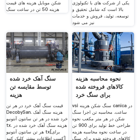
یکی از شرکت های با تکنولوژی
شکن موبایل هزینه های قیمت
بالا است که شامل تحقیق و
هزینه 50 تن در ساعت سنگ
توسعه، تولید، فروش و خدمات
نیز می شود
نحوه محاسبه هزینه
سنگ آهک خرد شده
کالاهای فروخته شده
توسط مقایسه تن
برای سنگ خرد
هزینه
vsi سنگ شکن هزینه canica در
قیمت سنگ آهک خرد در هر تن
ساعت. محاسبه تن اجرا سنگ
DecobySan. هزینه سنگ آهک
شکن در هر متر مکعب نحوه
خرد شده در هر تن سانتون آنتونیو
طراحی خط تولید برای 900 تن
tx. هزینه سنگ آهک خرد شده در
در ساعت نحوه محاسبه هزینه
هر تن سانتون آنتونیو tx[برای
کالاهای فروخته شده برای سنگ
کسب اطلاعات بیشتر کلیک کنید]