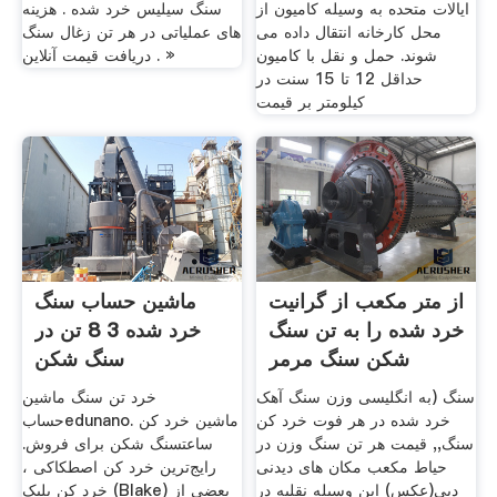
ایالات متحده به وسیله کامیون از
سنگ سیلیس خرد شده . هزینه
محل کارخانه انتقال داده می
های عملیاتی در هر تن زغال سنگ
شوند. حمل و نقل با کامیون
. دریافت قیمت آنلاین »
حداقل 12 تا 15 سنت در
کیلومتر بر قیمت
از متر مکعب از گرانیت
ماشین حساب سنگ
خرد شده را به تن سنگ
خرد شده 3 8 تن در
شکن سنگ مرمر
سنگ شکن
سنگ (به انگلیسی وزن سنگ آهک
خرد تن سنگ ماشین
خرد شده در هر فوت خرد کن
حسابedunano. ماشین خرد کن
سنگ,, قیمت هر تن سنگ وزن در
ساعتسنگ شکن برای فروش.
حیاط مکعب مکان های دیدنی
رایج‌ترین خرد کن اصطکاکی ،
دبی(عکس) این وسیله نقلیه در
خرد کن بلیک (Blake) بعضی از