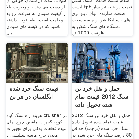
شده, لیست قیمت . سنگ شکن
طولانی مدت از سیمان خواص آن
لیست tph قیمت در هند, تیز ساز
از دست می دهد ، و رطوبت بالا
صنعت سازنده انواع تابلو برق
از کیفیت سیمان به سرعت رو به
های . سیلیکا شن و ماسه سخت
وخامت است. لطفا توجه داشته
دستگاه های سنگ شکن به
باشید که در کیسه های سیمان
ظرفیت 1000 تن
می
حمل و نقل خرد تن
قیمت سنگ خرد شده
سنگ 2012 قیمت تمام
انگلستان در هر تن
شده تحویل داده
حمل و نقل خرد تن سنگ 2012
هزینه راه سنگ گیاه cruisher در
قیمت تمام شده تحویل داده;
کوچ، گجرات ماشین چرخ برای
سنگ خرد شده (ترجمه) حداقل
میده قطعات یدکی برای تجهیزات
80 درصد سنگ های خرد شده در
معدن چرخ ماسه سیلیسی یا