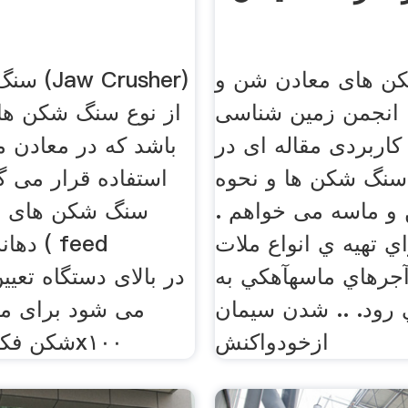
ن های معادن شن و
سنگ شکن
 انجمن زمین شناسی
از نوع سنگ شکن ها
کاربردی مقاله ای در
باشد که در معادن 
 سنگ شکن ها و نحوه
استفاده قرار می گی
 و ماسه می خواهم .
سنگ شکن های ف
ي تهيه ي انواع ملات
دهانه 
آجرهاي ماسهآهکي به
 رود. .. شدن سيمان
می شود برای مث
ازخودواکنش
شکن فکی مدل ۱۲٠x۱٠٠