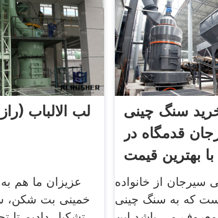
رید سنگ چینی
لب الالباب (را
جان قدمگاه در
با بهترین قیمت
 سیرجان از خانواده
عزیزان ما هم به 
ست که به سنگ چینی
خمینی بت شکن، سپ
معروف می باشد.این
تشکیل دادیم تا تج