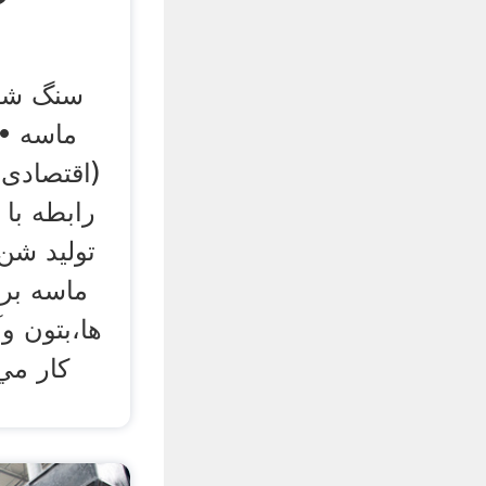
سنگ شک
ماسه •
(اقتصادی 
رابطه با
تولید شن
ماسه برا
ها،بتون و
کار مي