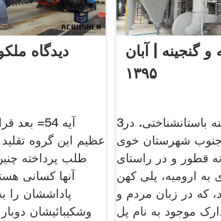
 و گنجینه | آبان
دیدگاه ملکوت
۱۳۹۵
گنجه و گنجینه باستانشناختی. در3
آیه 54= بعد
 جنوب شهرستان خوی
عظیم این گروه تقلید
نه قطور و در راستای
طلب پرداخته چنین
 به ارومیه، پلی کهن
آنها کسانی هستن
، که در زبان مردم و
پاداششان را ب
ارک موجود به نام پل
وشکیبائیشان دوبار