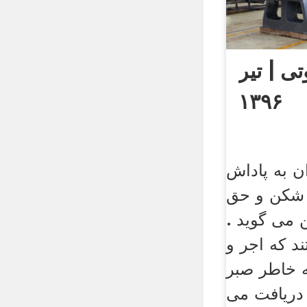
ی | تیر
۱۳۹۶
 قران به پاداش
 شکن و حق
 می گوید .
د که اجر و
ه خاطر صبر
 دریافت می