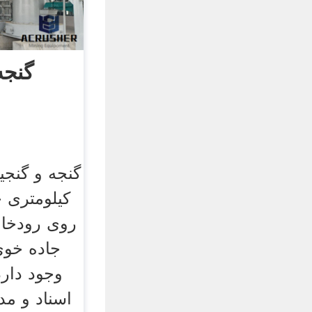
گنجه
کیلو‌متری
‌روی رود‌خا
جاده خوی
وجود دارد
اسناد و مد