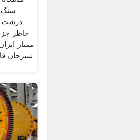
سنگ د
درشت سف
خاطر جزء
ممتاز ایرا
سیرجان قاب