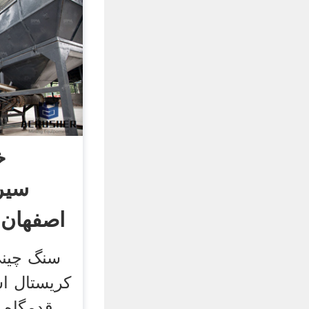
خ
سیر
اصفهان 
سنگ چینی
کریستال ا
قدمگاه 