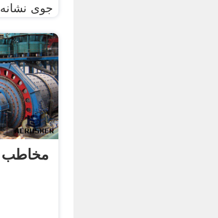
جوی نشانه 
مخاطب ق