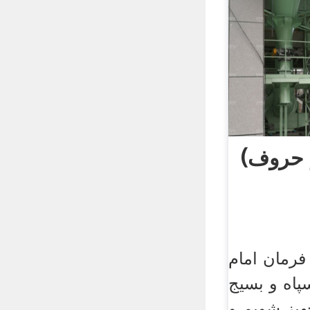
ز حروف)
فرمان امام
اه و بسیج
هیز شویم و