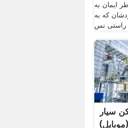
طر ایمان به
دشان که به
راستی نس
 سیار
موبایل)