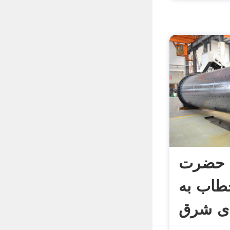
ۀ حضرت
 خطاب به
اى شرق