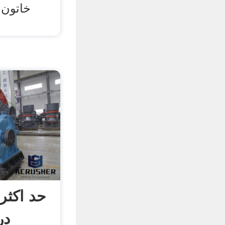
خاتون
حد اکثر
در