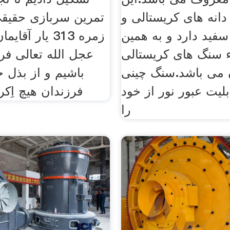
انه های کریستالی و
تمرین سربازی حقیقی 
ید دارد و به همین
زمره 313 یار آق
 سنگ های کریستالی
عجل الله تعالی ف
ن می باشد.سنگ چینی
باشیم و از بذل ج
لیت عبور نور از خود
فرزندان هیچ اِکر
را