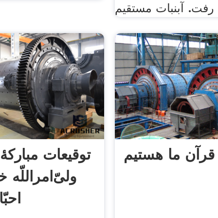
رفت. آبنبات مستقیم
رآن ما هستیم
توقيعات مبارك
ولیّ‌امر‌اللّه
احبّ