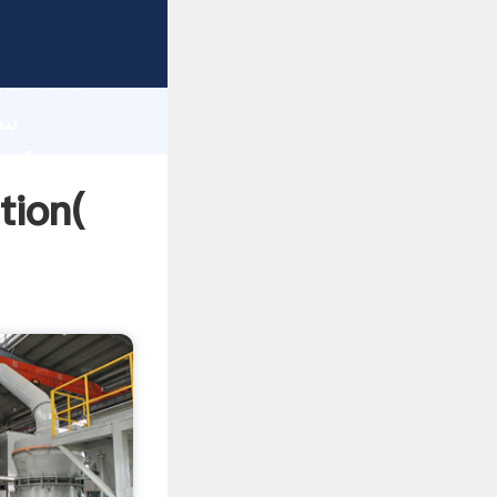
gth and
 of
سیبرن سنگ شک