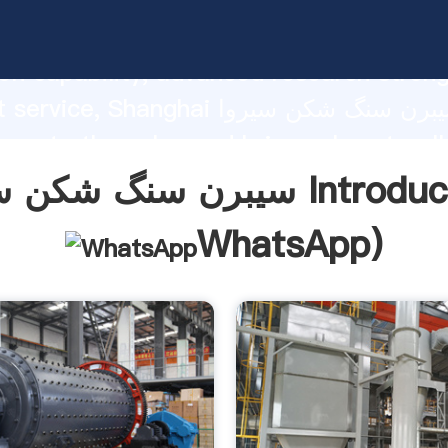
سیبرن سنگ شکن سیروا ing strong
on capability, advanced research stren
excellent service, Shanghai سیبرن
 create the value and bring values to all
rs.
ن سیروا Introduction(
WhatsApp
)