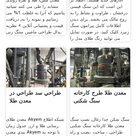
آغازهای جدید هستند، اعتقاد بر
معدن مس) طلا و نقره روندی
این است که این سنگ قیمتی
مشابه را طی می کنند سیانید
درخشان ، طراوت و نشاط را به
پتاسیم که آنرا به غلظت 1% می
روح مالک می بخشد. برای دیدن
رسانیم و نمونه را به, دریافت
اطلاعات کامل پیرامون سنگ
قیمت و پشتیبانی آنلاین » نظریه
زمرد کلیک کنید.. در صورت تمایل
پدال طراحی ماشین سنگ زنی.
می توانید رنگ طلای مدل را
معدن طلا طرح کارخانه
طراحي سد طراحي در
سنگ شکنی
معدن طلا
سنگ شکن جدا زغال, نصب سنگ
معدن طلای Akyem شبکه اطلاع
معدن طلا کارخانه سنگ شکنی
رسانی طلا و ارز. جدول زمان
طراحی ، ساخت ،نصب و راه
بندي معدن Akyem با توجه به