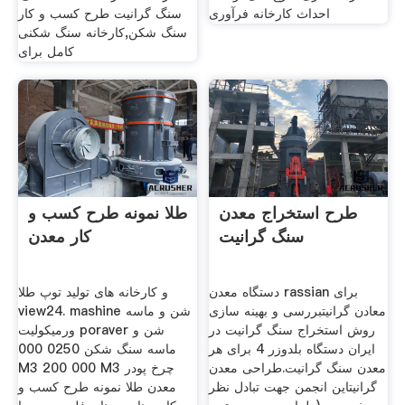
احداث کارخانه فرآوری
سنگ گرانیت طرح کسب و کار
سنگ شکن,کارخانه سنگ شکنی
کامل برای
طرح استخراج معدن
طلا نمونه طرح کسب و
سنگ گرانیت
کار معدن
دستگاه معدن rassian برای
و کارخانه های تولید توپ طلا
معادن گرانیتبررسی و بهینه سازی
view24. mashine شن و ماسه
روش استخراج سنگ گرانیت در
ورمیکولیت poraver شن و
ایران دستگاه بلدوزر 4 برای هر
ماسه سنگ شکن 0250 000
معدن سنگ گرانیت.طراحی معدن
M3 200 000 M3 چرخ پودر
گرانیتاین انجمن جهت تبادل نظر
معدن طلا نمونه طرح کسب و