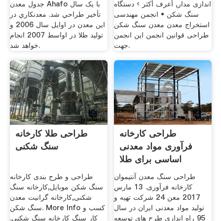
اندازی مدار, أعرف أكثر › دستگاه
جدول معدن Ahafo با يک سال
سنگ شکن • انجمن مهندسی
تأخير طراحي شد. معدنکاري در
استخراج معدن معدن سنگ شکن
اين معدن در اوايل سال 2006 و
طراحی قوانين انجمن این انجمن
توليد طلا در اواسط 2007 انجام
جهت.
خواهد شد.
طراحی کارخانه
طراحی طلا کارخانه
فرآوری مواد معدنی
سنگ شکنی
اساسی برای طلا
طراحی سنگ معدن آنتیموان
طراحی و طرح بندی کارخانه
کارخانه فرآوری. 13 مارس
سنگ شکن موبایل,کارخانه سنگ
2017 معن 24 شرکت تهیه و
شکنی,کارخانه گرانیت معدن
تولید مواد معدنی ایران در سال
سنگ شکن. More Info کسب و
95 راه اندازی طرح های توسعه
کار سنگ کارخانه سنگ شکنی.