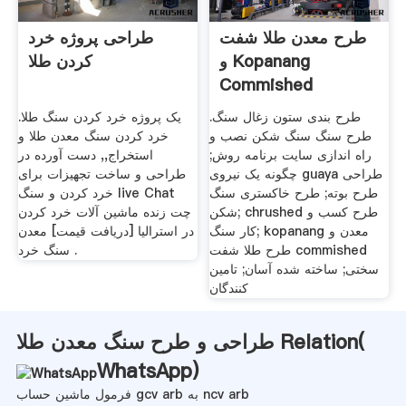
طرح معدن طلا شفت
طراحی پروژه خرد
و Kopanang
کردن طلا
Commished
طرح بندی ستون زغال سنگ.
یک پروژه خرد کردن سنگ طلا.
طرح سنگ سنگ شکن نصب و
خرد کردن سنگ معدن طلا و
راه اندازی سایت برنامه روش;
استخراج,, دست آورده در
چگونه یک نیروی guaya طراحی
طراحی و ساخت تجهیزات برای
طرح بوته; طرح خاکستری سنگ
خرد کردن و سنگ live Chat
شکن; chrushed طرح کسب و
چت زنده ماشین آلات خرد کردن
کار سنگ; kopanang معدن و
در استرالیا [دریافت قیمت] معدن
طرح طلا شفت commished
سنگ خرد .
سختی; ساخته شده آسان; تامین
کنندگان
طراحی و طرح سنگ معدن طلا Relation(
WhatsApp
)
فرمول ماشین حساب gcv arb به ncv arb