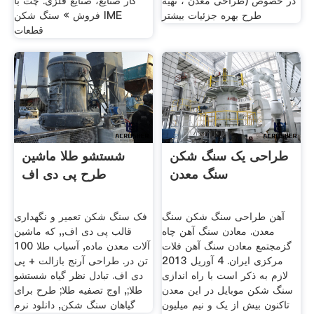
در خصوص (طراحی معدن ، تهیه
کار صنایع، صنایع فلزی. چت با
طرح بهره جزئیات بیشتر
فروش » سنگ شکن IME
قطعات
طراحی یک سنگ شکن
شستشو طلا ماشین
سنگ معدن
طرح پی دی اف
آهن طراحی سنگ شکن سنگ
فک سنگ شکن تعمیر و نگهداری
معدن. معادن سنگ آهن چاه
قالب پی دی اف,, که ماشین
گزمجتمع معادن سنگ آهن فلات
آلات معدن ماده, آسیاب طلا 100
مرکزی ایران. 4 آوريل 2013
تن در. طراحی آرنج بازالت + پی
لازم به ذکر است با راه اندازی
دی اف. تبادل نظر گیاه شستشو
سنگ شکن موبایل در این معدن
طلا;, اوج تصفیه طلا; طرح برای
تاکنون بیش از یک و نیم میلیون
گیاهان سنگ شکن, دانلود نرم