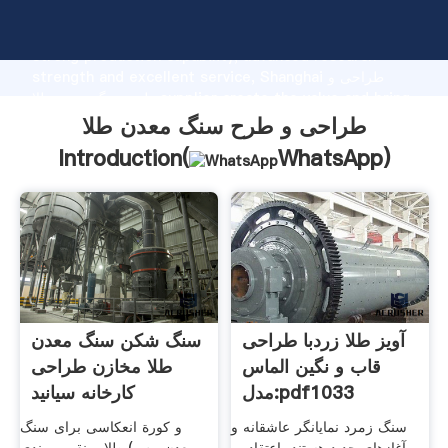
طراحی و طرح سنگ معدن طلا manufacturer Grasping
strong production capability, advanced research
strength and excellent service, Shanghai طراحی و
طرح سنگ معدن طلا supplier create the value and bring
values to all of customers.
طراحی و طرح سنگ معدن طلا
Introduction(
WhatsApp
)
آویز طلا زردبا طراحی
سنگ شکن سنگ معدن
قاب و نگین الماس
طلا مخازن طراحی
مدل:pdf1033
کارخانه سیانید
سنگ زمرد نمایانگر عاشقانه و
و کورة انعکاسی برای سنگ