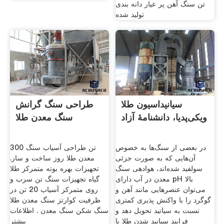
تن سنگ آهن پر عیار دانه بندی
تولید شده
سیانیداسیون طلا
طراحی سنگ گرانش
ویکی‌پدیا، دانشنامهٔ آزاد
سنگ معدن طلا
در بعضی از سنگ‌ها به خصوص
300 تن طراحی آسیاب سنگ
آن‌هایی که به صورت جزئی
معدن طلا روز ساخت و ساز.
سولفید شده‌اند، هوادهی سنگ
تجهیزات بهره بوته متمرکز طلا
معدن در آب دارای pH بالا
گیاه تجهیزات سنگ تن سرب و
می‌توان عنصرهایی مانند آهن و
روی متمرکز آسیاب 20 تن در
گوگرد را با واکنش پذیری کمتری
ظرفیت کوارتز سنگ معدن طلا
نسبت به سیانید تحویل دهد و
سنگ شکن سنگ معدن . اطلاعات
فرایند سیانید شدن طلا با
بیشتر