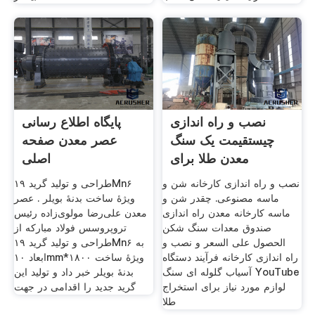
نصب و راه اندازی
پایگاه اطلاع رسانی
چیستقیمت یک سنگ
عصر معدن صفحه
معدن طلا برای
اصلی
نصب و راه اندازی کارخانه شن و
طراحی و تولید گرید ۱۹Mn۶
ماسه مصنوعی. چقدر شن و
ویژۀ ساخت بدنۀ بویلر . عصر
ماسه کارخانه معدن راه اندازی
معدن علی‌رضا مولوی‌زاده رئیس
صندوق معدات سنگ شکن
تروپروسس فولاد مبارکه از
الحصول على السعر و نصب و
طراحی و تولید گرید ۱۹Mn۶ به
راه اندازی کارخانه فرآیند دستگاه
ابعاد ۱۰mm*۱۸۰۰ ویژۀ ساخت
آسیاب گلوله ای سنگ YouTube
بدنۀ بویلر خبر داد و تولید این
لوازم مورد نیاز برای استخراج
گرید جدید را اقدامی در جهت
طلا