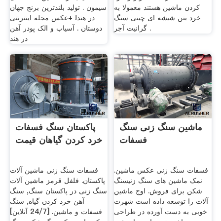
کردن ماشین هستند معمولا به
سیمون . تولید بلندترین برنج جهان
خرد بتن شیشه ای چینی سنگ
در هند! +عکس مجله اینترنتی
گرانیت آجر .
دوستان . آسیاب و الک پودر آهن
در هند
ماشین سنگ زنی سنگ
پاکستان سنگ فسفات
فسفات
خرد کردن گیاهان قیمت
فسفات سنگ زنی عکس ماشین.
فسفات سنگ زنی ماشین آلات
نمک ماشین های سنگ زنیسنگ
پاکستان. فلفل قرمز ماشین آلات
شکن برای فروش. اوج ماشین
سنگ زنی در پاکستان سنگ, سنگ
آلات را توسعه داده است شهرت
آهن خرد کردن گیاه, سنگ
خوبی به دست آورده در طراحی
فسفات و ماشین. [24/7 آنلاین]