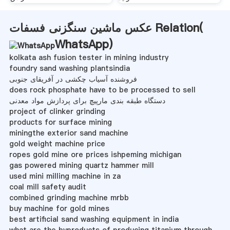
عکس ماشین سنگزنی فسفات Relation(
WhatsApp
)
kolkata ash fusion tester in mining industry
foundry sand washing plantsindia
فروشنده آسیاب چکشی در آفریقای جنوبی
does rock phosphate have to be processed to sell
دستگاه طبقه بندی مارپیچ برای پردازش مواد معدنی
project of clinker grinding
products for surface mining
miningthe exterior sand machine
gold weight machine price
ropes gold mine ore prices ishpeming michigan
gas powered mining quartz hammer mill
used mini milling machine in za
coal mill safety audit
combined grinding machine mrbb
buy machine for gold mines
best artificial sand washing equipment in india
what are the byproducts of producing titanium through