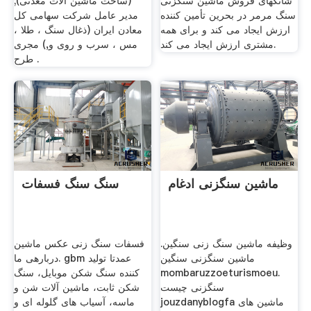
شانگهای فروش ماشین سنگزنی
(ساخت ماشین آلات معدنی);
سنگ مرمر در بحرین تأمین کننده
مدیر عامل شرکت سهامی کل
ارزش ایجاد می کند و برای همه
معادن ایران (ذغال سنگ ، طلا ،
مشتری ارزش ایجاد می کند.
مس ، سرب و روی و,) مجری
طرح .
ماشین سنگزنی ادغام
سنگ سنگ فسفات
وظیفه ماشین سنگ زنی سنگین.
فسفات سنگ زنی عکس ماشین
ماشین سنگزنی سنگین
دربارهی ما. gbm عمدتا تولید
mombaruzzoeturismoeu.
کننده سنگ شکن موبایل، سنگ
سنگزنی چیست
شکن ثابت، ماشین آلات شن و
jouzdanyblogfa ماشین های
ماسه، آسیاب های گلوله ای و