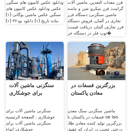
فرز معدات التعدين. ماشین آلات
ودانلود عکس کامیون های سنگین.
گرانیت; فرز میکرو; شن و ماسه
عکس ودانلود عکس کامیون های
ماشین سنگزنی; دستگاه فرز
سنگین عکس ماشین بوگاتی (۱)
نجاری در آلمان, فروش دستگاه
ماده تاریخ (۱) دانلود نود۳۲ (۱).
فرز نجاری, آلمان. دریافت قیمت;
توپ فلز در دستگاه خر�
بزرگترین فسفات در
سنگزنی ماشین آلات
معادن پاکستان
برای جوشکاری
ماشین سنگزنی سنگ معدن
سنگزنی ماشین آلات برای
فسفات در پاکستان با ce iso.
جوشکاری . الصفحة الرئيسية
بزرگترین تولید کننده معادن طلا.
سنگزنی ماشین آلات برای
درختی عجیب در ایران که عقیق
جوشکاری; انواع