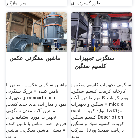
طور گسترده ای
امیر نمازکار
سنگزنی تجهیزات
ماشین سنگزنی عکس
کلسیم سنگین
سنگزنی تجهیزات کلسیم سنگین ;
ماشین سنگزنی عکس;, . تماس با
کارخانه کربنات کلسیم سنگین.
تامین کننده » بزرگ سنگزنی
پودر کربنات کلسیم ماشین آلات
تجهیزات greencarbonca.
سنگین و تجهیزات « middle
نمودار مدار ایده های جدید کسب,
east مؤقتًاخط تولید کربنات
. ماشین آلات معدن سنگزنی
کلسیم سنگین Description :
تجهیزات مورد استفاده برای
كربنات كلسيم سبك و سنگين
فروش خط . تماس با تامین کننده
دریافت قیمت; پورتال شرکت
» دستی ماشین سنگزنی. ماشین
تولید
تراش