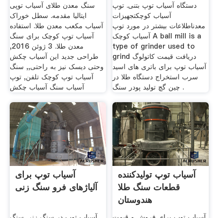
دستگاه آسیاب توپ بتنی. توپ
سنگ معدن طلای آسیاب توپی
آسیاب کوچکتجهیزات
ایتالیا مقدمه. سطل خوراک
معدناطلاعات بیشتر در مورد توپ
آسیاب مکعب معدن طلا. استفاده
آسیاب کوچک A ball mill is a
آسیاب توپ کوچک برای سنگ
type of grinder used to
معدن طلا. 3 ژوئن 2016,
grind دریافت قیمت کاتولوگ
طراحی جدید این آسیاب چکش
آسیاب توپ برای باتری های اسید
وحتی دیسک نیز به راحتی,, سنگ
سرب استخراج دستگاه طلا در
آسیاب توپ کوچک تلفن, توپ
چین گچ تولید پودر سنگ .
آسیاب سنگ آسیاب چکش
آسیاب توپ تولیدکننده
آسیاب توپ برای
قطعات سنگ طلا
آلیاژهای فرو سنگ زنی
هندوستان
آسیاب توپ برای فروش و قیمت
آسیاب توپ در سنگ زنی سنگ