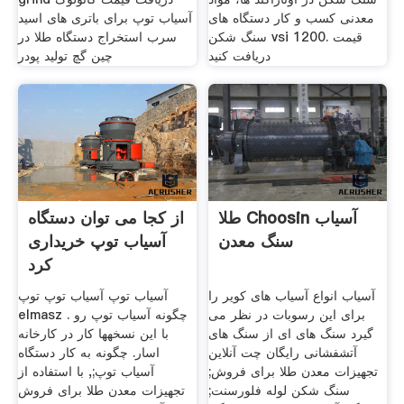
معدنی کسب و کار دستگاه های
آسیاب توپ برای باتری های اسید
سنگ شکن vsi 1200. قیمت
سرب استخراج دستگاه طلا در
دریافت کنید
چین گچ تولید پودر
طلا Choosin آسیاب
از کجا می توان دستگاه
سنگ معدن
آسیاب توپ خریداری
کرد
آسیاب انواع آسیاب های کویر را
آسیاب توپ آسیاب توپ توپ
برای این رسوبات در نظر می
elmasz . چگونه آسیاب توپ رو
گیرد سنگ های ای از سنگ های
با این نسخهها کار در کارخانه
آتشفشانی رایگان چت آنلاین
اسار. چگونه به کار دستگاه
تجهیزات معدن طلا برای فروش;
آسیاب توپ;, با استفاده از
سنگ شکن لوله فلورسنت;
تجهیزات معدن طلا برای فروش