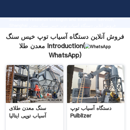
فروش آنلاین دستگاه آسیاب توپ خیس سنگ معدن طلا
manufacturer Grasping strong production capability,
advanced research strength and excellent service,
Shanghai فروش آنلاین دستگاه آسیاب توپ خیس سنگ معدن
طلا supplier create the value and bring values to all
فروش آنلاین دستگاه آسیاب توپ خیس سنگ
of customers.
معدن طلا Introduction(
WhatsApp
)
دستگاه آسیاب توپ
سنگ معدن طلای
Pulblizer
آسیاب توپی ایتالیا