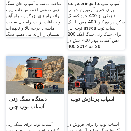
در هندspringalfa. آسیاب توپ
ساخت ماسه و آسیاب های سنگ
برای خمیر آلومینیوم خواص
زنی صنعتی اختصاص داده ایم ،
فیزیکی از 400 خرد کنسنگ
ارائه راه های بزرگراه ، راه آهن
شکن در بورکین 400 مش با الک
و حفاظت از آب راه حل ساخت
توپ آس useda آسیاب توپ
ماسه با درجه بالا و تجهیزات
برای سنگ زنی سنگ آهک 200
همسان را ارائه می دهیم. سنگ
مش آسیاب پودر 400 مش در
26 مه 2014 400
آسیاب پردازش توپ
دستگاه سنگ زنی
آسیاب توپ چین
آسیاب توپ را برای فروش در
آسیاب توپ برای سنگ زنی
آفریقا سنگ شکن. آسیاب توپ
رنگدانه ساخته شده در چین. توپ