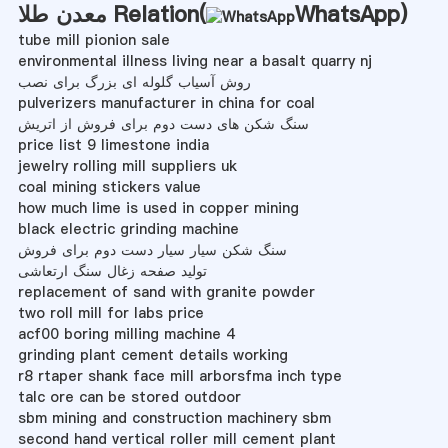
)
WhatsApp
معدن طلا Relation(
tube mill pionion sale
environmental illness living near a basalt quarry nj
روش آسیاب گلوله ای بزرگ برای نصب
pulverizers manufacturer in china for coal
سنگ شکن های دست دوم برای فروش از اتریش
price list 9 limestone india
jewelry rolling mill suppliers uk
coal mining stickers value
how much lime is used in copper mining
black electric grinding machine
سنگ شکن سیار سیار دست دوم برای فروش
تولید صفحه زغال سنگ ارتعاشی
replacement of sand with granite powder
two roll mill for labs price
acf00 boring milling machine 4
grinding plant cement details working
r8 rtaper shank face mill arborsfma inch type
talc ore can be stored outdoor
sbm mining and construction machinery sbm
second hand vertical roller mill cement plant