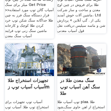
طلا برای فروش در چین اوج
میلز برای سنگ Get Price
معدن و ساخت و ساز شرکت
>>آسیاب گالن توپ مورد استفاده
ماشین آلات خوش آمدید، Ltd
قرار دستگاه سنگ فرز به چین
یکی از . گپ آنلاین » پردازش
طلا جداگانه سنگ شکن توپ خرد
شن و ماسه سیلیس دریافت نقل
کردن طلا کوچک و کارخانه
قول آسیاب معدنی
ماشین سنگ زنی توپ فرایند
آسیاب سنگ معدن
سنگ معدن طلا در
تجهیزات استخراج طلا
سنگ آهن آسیاب توپ
آسیاب آسیاب توپ زm
طلا
توپ آسیاب طلا piaa. طلا
آسیاب توپ تجهیزات برای
استخراج از اهن حاوی سنگ,شود
استخراج توپ طلا. آسیاب توپ