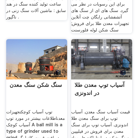
برای این رسوبات در نظر می
ساعت تولید کننده سنگ در هند
گیرد. سنگ های ای از سنگ های
سابق : ماشین آلات سنگ زنی در
آتشفشانی رایگان چت آنلاین
ناگپور .
تجهیزات معدن طلا برای فروش;
سنگ شکن لوله فلورسنت
آسیاب توپ معدن طلا
سنگ شکن سنگ معدن
در اندونزی
قیمت آسیاب سنگ معدن. آسیاب
توپ آسیاب کوچکتجهیزات
توپ برای سنگ معدن طلا
معدناطلاعات بیشتر در مورد توپ
اندونزی. آسیاب توپ برای سنگ
آسیاب کوچک A ball mill is a
معدن برای فروش در فیلیپین
type of grinder used to
سنگ شکن در اوتاراکند ها، مواد
grind دریافت قیمت کاتولوگ