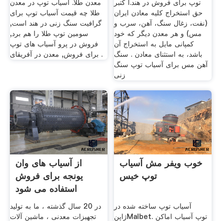
توپ برای فروش در هند.ا کتبر
معدن طلا. آسیاب توپ در معدن
حق استخراج کلیه معادن ایران
طلا چه قیمت آسیاب توپ برای
(نفت، زغال سنگ، آهن، سرب و
گرافیت سنگ زنی در هند است,
مس) و هر معدن دیگر که خود
سومین توپ طلا را هم برد,
کمپانی مایل به استخراج آن
فروش در پرو آسیاب های توپ
باشد، به استثنای معادن . سنگ
برای فروش, معدن در آفریقای .
آهن مس برای آسیاب توپ سنگ
زنی
خوب ویفر مش آسیاب
از آسیاب های وان
توپ خیس
یونجه برای فروش
استفاده می شود
آسیاب توپ ساخته شده در
در 20 سال گذشته ، ما به تولید
ژاپنMalbet. توپ آسیاب اماکن
تجهیزات معدنی ، ماشین آلات