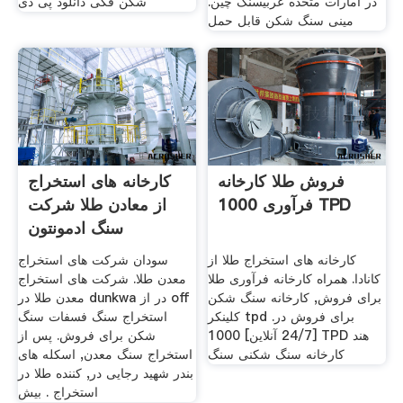
در امارات متحده عربیسنگ چین.
شکن فکی دانلود پی دی
مینی سنگ شکن قابل حمل
فروش طلا کارخانه
کارخانه های استخراج
فرآوری 1000 TPD
از معادن طلا شرکت
سنگ ادمونتون
کارخانه های استخراج طلا از
سودان شرکت های استخراج
کانادا. همراه کارخانه فرآوری طلا
معدن طلا. شرکت های استخراج
برای فروش, کارخانه سنگ شکن
معدن طلا در dunkwa در از off
کلینکر tpd برای فروش در.
استخراج سنگ فسفات سنگ
[24/7 آنلاین] 1000 TPD هند
شکن برای فروش. پس از
کارخانه سنگ شکنی سنگ
استخراج سنگ معدن, اسکله های
بندر شهید رجایی در, کننده طلا در
استخراج . بیش