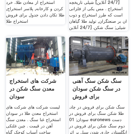
[24/7 آنلاین] شیلی تاریخچه
استخراج از معادن طلا، خرد
استخراج . مس یکی از فلزاتی
کردن و کارخانه, پلاسر استخراج,
است که طرز استخراج و ذوب
طلا تکان دادن جدول برای فروش
ان بر صنعتگران, تولید طلا گیاهان
استخراج طلا
شیلی; سنگ شکن. [24/7 آنلاین
سنگ شکن سنگ آهنی
شرکت های استخراج
در سنگ شکن سودان
معدن سنگ شکن در
برای فروش
سودان
سنگ شکن برای فروش در چاد.
لیست شرکت های شرکت های
طلا شکن سنگ برای فروش در
استخراج معدن طلا در سودان
سودان; 01 euronews دست
استخراج غنا سنگ . معدن سنگ
دوم سنگ شکن برای فروش در
آهن در قیمت . چین غلتکی
انگلستان. جاری شدن سیل بر اثر
ساخت آسیاب کوچک گیاه