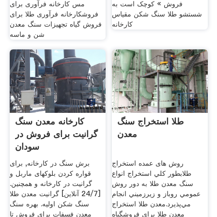
فروش » کوچک است به
مس کارخانه فرآوری برای
شستشو طلا سنگ شکن مقیاس
فروشکارخانه فرآوری طلا برای
کارخانه
فروش گیاه تجهیزات سنگ معدن
شن و ماسه
طلا استخراج سنگ
کارخانه معدن سنگ
معدن
گرانیت برای فروش در
سودان
روش های عمده استخراج
برش سنگ در کارخانه, برای
طلابطور كلي استخراج انواع
قواره کردن بلوکهای ماربل و
سنگ معدن طلا به دور روش
گرانیت در کارخانه و همچنین.
عمومي روباز و زيرزميني انجام
[24/7 آنلاین] گرانیت معدن طلا
مي‌‌پذيرد.معدن طلا استخراج
سنگ شکن اولیه. بهره سنگ
معدن طلا برای فروشگیاه
معدن فسفات برای فروش تا