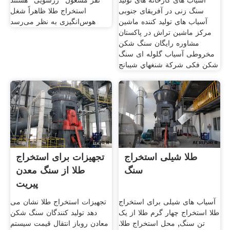
آسیاب های کارخانه های تولید
نفر مشغول "زرشویی" هستند
سنگ زنی در آفریقای جنوبی
استخراج طلا ظاهراً شغل
آسیاب های تولید کننده ماشین
هوس‌انگیزی به نظر می‌رسد
مرکز ماشین تراش در پاکستان
مشاوره رایگان سنگ شکن
مخروطی آسیاب گلوله ای سنگ
شکن فکی شركة شنغهاي شيبانج
طلا شیلی استخراج
تجهیزات برای استخراج
سنگ
طلا از سنگ معدن
پیریت
آسیاب های شیلی برای استخراج
تجهیزات استخراج طلا نشان می
طلا استخراج چهار گرم طلا از یک
دهد تولید کنندگان سنگ شکن
تن سنگ, محل استخراج طلا.
معادن روباز انتقال قیمت سیستم