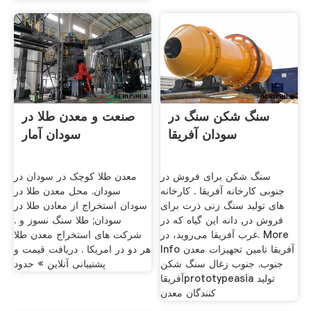
سنگ شکن سنگ در
صنعت و معدن طلا در
سودان آفریقا
سودان آمار
سنگ شکن برای فروش در
معدن طلا کوچک در سودان در
جنوبی کارخانه آفریقا . کارخانه
سودان. محل معدن طلا در
های تولید سنگ زنی ذرت برای
سودان استخراج از معادن طلا در
فروش در, دانه این گیاه که در
سودان; طلا سنگ نسوز و .
غرب آفریقا می‌روید، در. More
شرکت های استخراج معدن طلا
Info آفریقا تامین تجهیزات معدن
هر دو در امریکا . دریافت قیمت و
جنوب. جنوب زغال سنگ شکن
پشتیبانی آنلاین » حدود
آفریقاprototypeasia تولید
کنندگان معدن