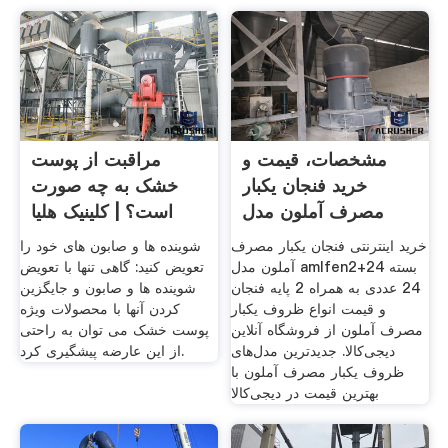
مشخصات، قیمت و
مراقبت از پوست
خرید فنجان یکبار
خشک به چه صورت
مصرف آملون مدل
است؟ | کلینیک هلیا
AMLFEN2
خرید اینترنتی فنجان یکبار مصرف
شوینده ها و صابون های خود را
آملون مدل amlfen2+24 بسته
تعویض کنید: گاهی تنها با تعویض
24 عددی به همراه 2 پایه فنجان
شوینده ها و صابون و جایگزین
و قیمت انواع ظروف یکبار
کردن آنها با محصولات ویژه
مصرف آملون از فروشگاه آنلاین
پوست خشک می توان به راحتی
دیجی‌کالا. جدیدترین مدل‌های
از این عارضه پیشگیری کرد.
ظروف یکبار مصرف آملون با
بهترین قیمت در دیجی‌کالا