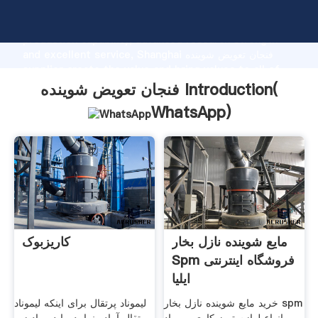
فنجان تعویض شوینده manufacturer Grasping strong
production capability, advanced research strength
and excellent service, Shanghai فنجان تعویض شوینده
supplier create the value and bring values to all of
customers.
فنجان تعویض شوینده Introduction(
WhatsApp
)
مایع شوینده نازل بخار
کاریزبوک
Spm فروشگاه اینترنتی
ایلیا
خرید مایع شوینده نازل بخار spm
لیموناد پرتقال برای اینکه لیموناد