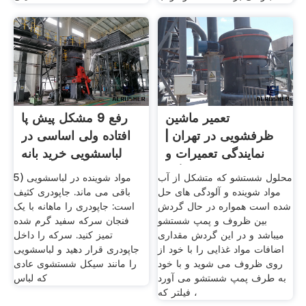
تعمیر ماشین
رفع 9 مشکل پیش پا
ظرفشویی در تهران |
افتاده ولی اساسی در
نمایندگی تعمیرات و
لباسشویی خرید بانه
تعمیرگاه
محلول شستشو که متشکل از آب
5) مواد شوینده در لباسشویی
مواد شوینده و آلودگی های حل
باقی می ماند. جاپودری کثیف
شده است همواره در حال گردش
است: جاپودری را ماهانه با یک
بین ظروف و پمپ شستشو
فنجان سرکه سفید گرم شده
میباشد و در این گردش مقداری
تمیز کنید. سرکه را داخل
اضافات مواد غذایی را با خود از
جاپودری قرار دهید و لباسشویی
روی ظروف می شوید و با خود
را مانند سیکل شستشوی عادی
به طرف پمپ شستشو می آورد
که لباس
، فیلتر که