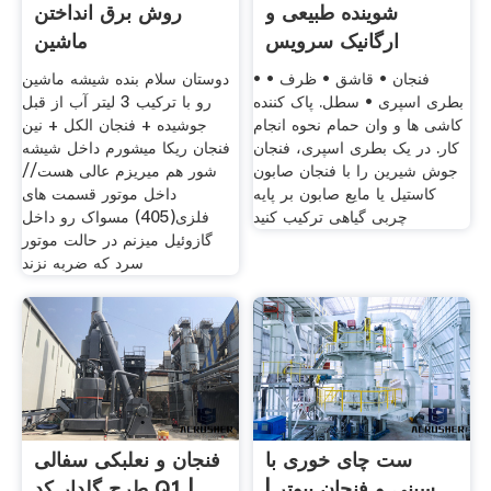
شوینده طبیعی و
روش برق انداختن
ارگانیک سرویس
ماشین
بهداشتی در خانه
• فنجان • قاشق • ظرف •
دوستان سلام بنده شیشه ماشین
بطری اسپری • سطل. پاک کننده
رو با ترکیب 3 لیتر آب از قبل
کاشی ها و وان حمام نحوه انجام
جوشیده + فنجان الکل + نین
کار. در یک بطری اسپری، فنجان
فنجان ریکا میشورم داخل شیشه
جوش شیرین را با فنجان صابون
شور هم میریزم عالی هست//
کاستیل یا مایع صابون بر پایه
داخل موتور قسمت های
چربی گیاهی ترکیب کنید
فلزی(405) مسواک رو داخل
گازوئیل میزنم در حالت موتور
سرد که ضربه نزند
ست چای خوری با
فنجان و نعلبکی سفالی
سینی و فنجان پیوتر |
طرح گلدار کد Q1 |