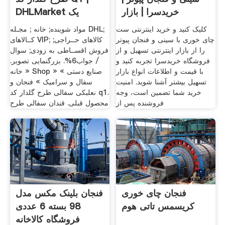
خریدسرا | بازار
DHLMarket یک
انتخاب
کلیک کنید و خرید اینترنتی ست
مواد شوینده; خانه ; مجـله DHL;
چای خوری با سینی و فنجان پیوتر
کــالاهای VIP; کالاهای حــراجی;
را از بازار اینترنتی تسهیل و از
فروش اقســاطی به زودی; سوال
فروشگاه خریدسرا تجربه کنید و
/ جواب6%. بزرگنمایی تصویر.
با قیمت و اطلاعات انواع بازار
خانه » Shop » صنایع دستی »
تسهیل بیشتر آشنا شوید. امنیت
سفال و سرامیک » فنجان و
خرید شما تضمین است، وجه
نعلبکی سفالی طرح گلدار کد q1.
فروشنده پس از
محصول قبلی. قندان سفالی طرح
فنجان چای خوری
فنجان بلینک مکس مدل
کریسمس تاتی هوم
98 بسته 6 عددی
فروشگاه کالاخانه