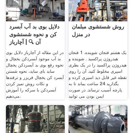
روش شستشوی مبلمان
دلایل بوی بد آب آبسرد
در منزل
کن و نحوه شستشوی
آن 🔍 | آچارباز
یک هشتم فنجان شوینده. 1 فنجان
در این مقاله از آچارباز دلایل بوی
هیدروژن پراکسید . شوینده و
بد آب موجود آبسردکن یخچال و
هیدروژن پراکسید را در یک بطری
نحوه رفع بوی بد آبسردکن یخچال
اسپری مخلوط کنید. آن را روی
ساید بای ساید، نحوه شستن
نقطه غیر قابل دید اسپری کرده و
آبسرد کن یخچال فریزر و ترفندها
بگذارید 24 ساعت بماند تا به
و نکات روش تمیز کردن
پارچه آسیب نرساند. در صورت
آبسردکن با سرکه را آموزش
ایمن بودن می توانید
می‌دهیم.