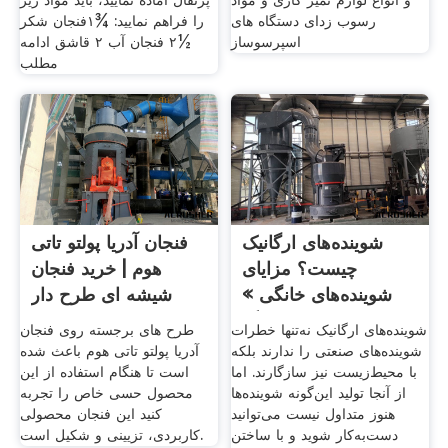
و انواع لوازم تمیز کاری و مواد
پرتقال آماده نمایید، باید مواد زیر
رسوب زدای دستگاه های
را فراهم نمایید: ¾۱فنجان شکر
اسپرسوساز
½۲ فنجان آب ۲ قاشق ادامه
مطلب
شوینده‌های ارگانیک
فنجان آدریا پولتو تاتی
چیست؟ مزایای
هوم | خرید فنجان
شوینده‌های خانگی »
شیشه ای طرح دار
وبلاگ
شوینده‌های ارگانیک نه‌تنها خطرات
طرح های برجسته روی فنجان
شوینده‌های صنعتی را ندارند بلکه
آدریا پولتو تاتی هوم باعث شده
با محیط‌زیست نیز سازگارند. اما
است تا هنگام استفاده از این
از آنجا تولید این‌گونه شوینده‌ها
محصول حسی خاص را تجربه
هنوز متداول نیست می‌توانید
کنید این فنجان محصولی
دست‌به‌کار شوید و با ساختن
کاربردی، تزیینی و شکیل است.