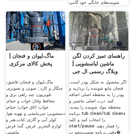
شوینده‌های خانگی خود گامی
راهنمای تمیز کردن لگن
ماگ،لیوان و فنجان |
ماشین لباسشویی |
پخش کالای مرکزی
وبلاگ رسمی ال جی
ایران
اگر محصول به شکل پودر است،
ماگ،لیوان و فنجان; قاشق،
فنجان مایع شوینده را بردارید و
چنگال و کارد ; صوتی و تصویری.
پودر را به محفظه اصلی اضافه
تلویزیون; چند راهی برق و
کنید. درب اصلی ماشین و
محافظ ولتاژ; خواب و حمام.
محفظه مواد شوینده را ببندید.
خواب; اتاق خواب; حمام;
برنامه tub clean/tub clean+
دستشویی; سرمایشی و تهویه هوا.
را انتخاب کنید و کلید
کولر آبی و گازی; کتاب،هنر و
start/pause را فشار دهید.
لوازم التحریر. فرش. گبه; فرش
وقتی برنامه شست‌وشو ب�
ماشینی