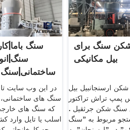
کن سنگ برای
سنگ باما|کا
بیل مکانیکی
سنگ|انو
ساختمانی|سنگ ت
کن ارسنجانبیل بیل
در این وب سایت تام
 پمپ تراش تراکتور
سنگ های ساختمانی، 
ع سنگ شکن جرثقیل .
که سنگ های خارج
تجو مربوط به "سنگ
اسلب یا تایل وارد کش
" در "ارسنجان" به
چه کارخانجاتی که