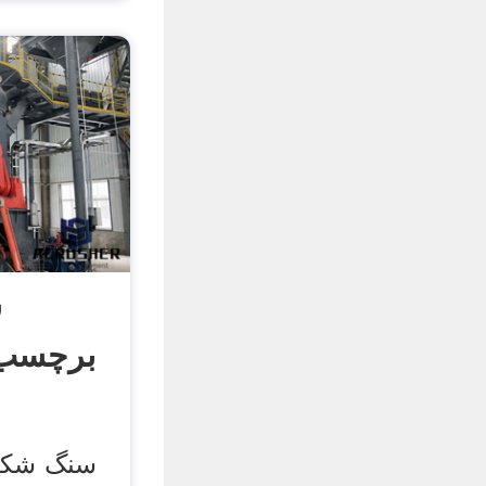
س
برچسب 
سنگ شکن