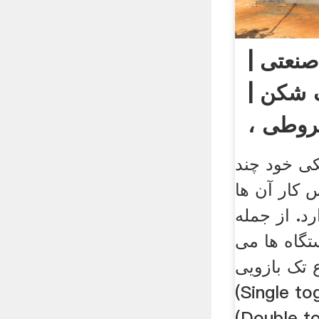
نعتی |
 شکن |
وطی ،
، فکی
ی خود چند
 کار آن ها
رد. از جمله
تگاه ها می
ع تک بازویی
Singl) و دو بازویی
Dou) اشاره کنیم..