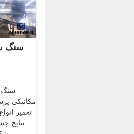
سنگ ش
سنگ ش
مکانیکی پرس
تعمیر انوا
نتایج جس
شکن