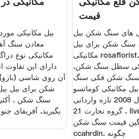
 قلع مکانیکی
مکانیکی در 
قیمت
های سنگ شکن بیل
بیل مکانیکی مورد 
 سنگ شکن برای بیل
معادن سنگ آهک
مکانیکی rosaflorist. بیل
مکانیکی نوع دراگل
کی سطل سنگ شکن.
دارای این تفاوت 
سنگ شکن فکی سنگ
آن روی شاسی (بازو
یل مکانیکی کوماتسو
شکن برای بیل بیل 
400 مدل 2008 تازه وارداتی
سنگ شکن . أكثر
گروه تجارت 21 . live Chat چت
بگیرید. آفریقای جنو
گین قیمت سنگ شکن
ccahrdin. چگونه