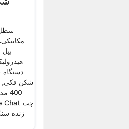
شکن
سطل 
مکانیکی.
هیدرولی
دستگاه 
شکن فکی, ب
زنده سن