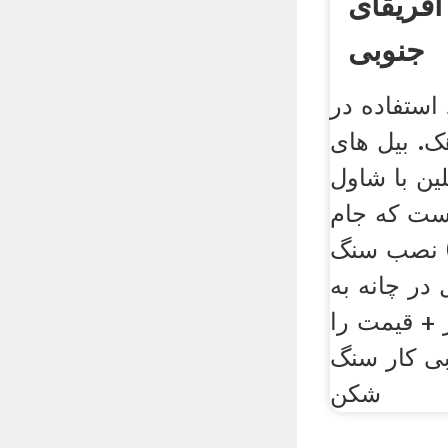
آفریقای
جنوبی
استفاده در
. بیل های
ین با شاول
است که جام
) نصب سنگ
در چانه به
 + قیمت را
بی کار سنگ
شکن