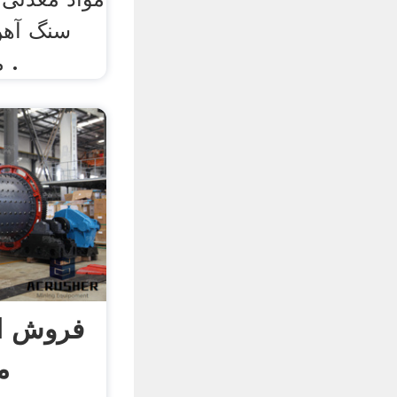
سنگ آهن 
مورد استفاده قرارمی .
فروش ان
م