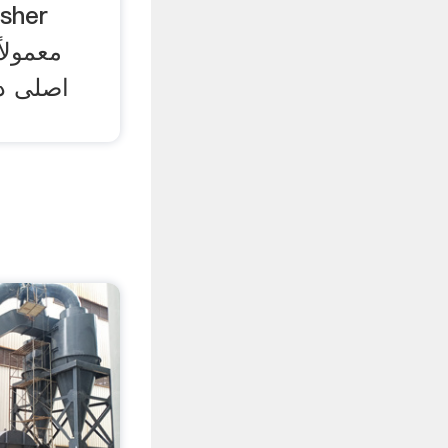
معمولا
اصلی د