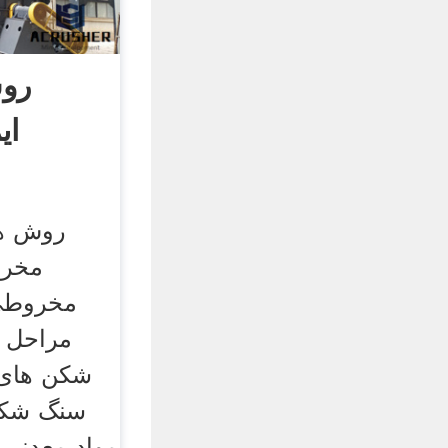
رو
ای
روش ها
مخرو
مخروطی
مراحل 
شکن های 
سنگ شکن
مواد معدنی ب