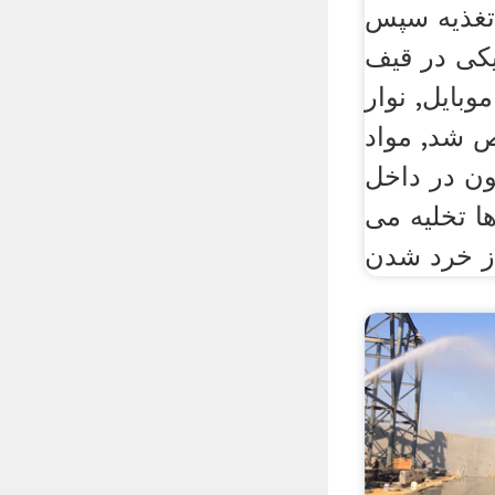
غذیه سپس
یکی در قیف
بایل, نوار
ص شد, مواد
یون در داخل
 تخلیه می
از خرد شدن