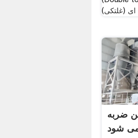
ای (غلتکی)
 ضربه
می شود