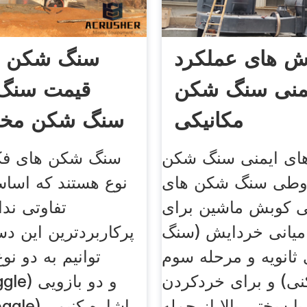
ش های عملکرد
سنگ شکن ص
منی سنگ شکن
قیمت سنگ
مکانیکی
سنگ شکن مخر
چکشی 
ی ایمنی سنگ شکن
سنگ شکن های فک
طی سنگ شکن های
نوع هستند که اساس
 کوبش ماشین برای
تفاوتی ندا
میانی خردایش (سنگ
پرکاربردترین این دس
ثانویه و مرحله سوم
توانیم به دو نو
ی) و برای خردکردن
(e toggle
ا سختی بالا از جمله
(ble toggle