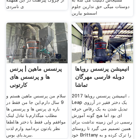
مسیجاش دلیلیت می شه به
از چروک پیراهنت در این همهمه
دوستات میگی حق ندارین جلوم
ی نامردی
اسمشو بیارین
انیمیشن پرنسس رویاها
پرنسس ماهین | پرنس
دوبله فارسی مهرگان
ها و پرنسس های
تماشا
کارتونی
انیمیشن پرنسس رویاها 2017 ،
سلام من پرنسس ماهین هستم و
Leap یک دختر فقیر در آرزوی
9 سال دارم.این جا من فقط در
تبدیل شدن به یک رقاص حرفه
باره ی پرنس ها و پرنسس ها
ای بود اما هیچ گونه آموزش
مطلب میگذارم.با تبادل لینک
رسمی در این زمینه نداشت برای
موافقم ولی فقط با دختر ها.لطفا
همین تصمیم می گیرد تا روستای
نظر یادتون نره.امید وارم لذت
خود Brittany را ترک کرده و به
ببرید.بای بوس.