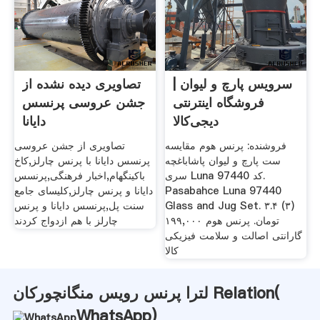
سرویس پارچ و لیوان |
تصاویری دیده نشده از
فروشگاه اینترنتی
جشن عروسی پرنسس
دیجی‌کالا
دایانا
فروشنده: پرنس هوم مقایسه
تصاویری از جشن عروسی
ست پارچ و لیوان پاشاباغچه
پرنسس دایانا با پرنس چارلز,کاخ
سری Luna کد 97440.
باکینگهام,اخبار فرهنگی,پرنسس
Pasabahce Luna 97440
دایانا و پرنس چارلز,کلیسای جامع
Glass and Jug Set. ۳.۴ (۳)
سنت پل,پرنسس دایانا و پرنس
۱۹۹,۰۰۰ تومان. پرنس هوم
چارلز با هم ازدواج کردند
گارانتی اصالت و سلامت فیزیکی
کالا
لترا پرنس رویس منگانچورکان Relation(
WhatsApp
)