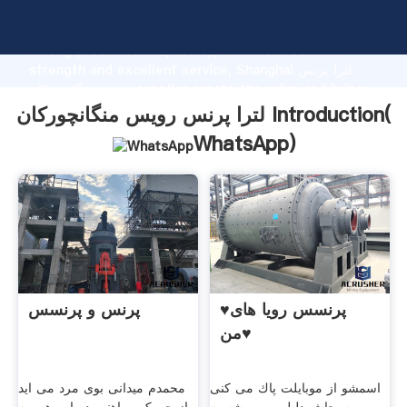
لترا پرنس رویس منگانچورکان manufacturer Grasping
strong production capability, advanced research
strength and excellent service, Shanghai لترا پرنس
رویس منگانچورکان supplier create the value and bring
values to all of customers.
لترا پرنس رویس منگانچورکان Introduction(
WhatsApp
)
♥پرنسس رویا های
پرنس و پرنسس
من♥
اسمشو از موبایلت پاك می کنی
محمدم میدانی بوی مرد می اید