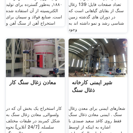
تعداد صفحات فایل: 139 زغال
۱۸۸۰, به‌طور گسترده برای تولید
سنگ از بقایای گیاهانی است که
الکتریسیته از آن استفاده شده
در دوران های گذشته زمین
است. صنایع فولاد و سیمان برای
شناسی رشد و نمو داشته اند به
استخراج آهن از سنگ آهن و
وجود
شیر ایمنی کارخانه
معادن زغال سنگ کار
ذغال سنگ
شعارهای ایمنی برای معدن زغال
کار استخراج یک بخش آن که در
سنگ . ایمنی معادن ذغال سنگ
ولسوالی, معادن زغال سنگ به
فقط روی کاغذ سعید صمدی با
شکل کمربند در طبقات مختلف
اشاره به اینکه از اوسط
سلسله. [24/7 آنلاین] نحوه