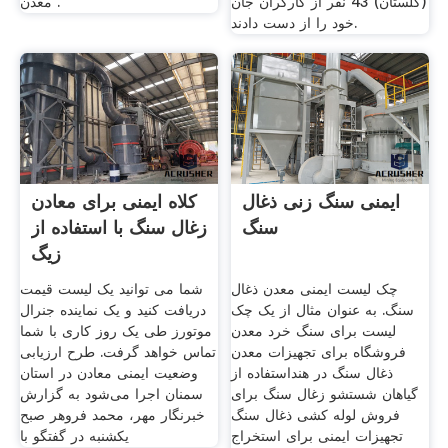
(گلستان) 43 نفر از کارگران جان
معدن .
خود را از دست دادند.
ایمنی سنگ زنی ذغال
کلاه ایمنی برای معادن
سنگ
زغال سنگ با استفاده از
زیگ
چک لیست ایمنی معدن ذغال
شما می توانید یک لیست قیمت
سنگ. به عنوان مثال از یک چک
دریافت کنید و یک نماینده جنرال
لیست برای سنگ خرد معدن
موتورز طی یک روز کاری با شما
فروشگاه برای تجهیزات معدن
تماس خواهد گرفت. طرح ارزیابی
ذغال سنگ در هنداستفاده از
وضعیت ایمنی معادن در استان
گیاهان شستشو زغال سنگ برای
سمنان اجرا می‌شود به گزارش
فروش لوله کشی ذغال سنگ
خبرنگار مهر، محمد فروهر صبح
تجهیزات ایمنی برای استخراج
یکشنبه در گفتگو با