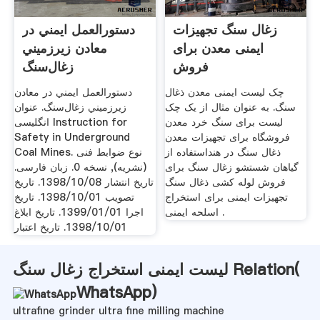
زغال سنگ تجهیزات
دستورالعمل ايمني در
ایمنی معدن برای
معادن زيرزميني
فروش
زغال‌سنگ
چک لیست ایمنی معدن ذغال
دستورالعمل ايمني در معادن
سنگ. به عنوان مثال از یک چک
زيرزميني زغال‌سنگ. عنوان
لیست برای سنگ خرد معدن
انگلیسی Instruction for
فروشگاه برای تجهیزات معدن
Safety in Underground
ذغال سنگ در هنداستفاده از
Coal Mines. نوع ضوابط فنی
گیاهان شستشو زغال سنگ برای
(نشریه), نسخه 0. زبان فارسی.
فروش لوله کشی ذغال سنگ
تاریخ انتشار 1398/10/08. تاریخ
تجهیزات ایمنی برای استخراج
تصویب 1398/10/01. تاریخ
اسلحه ایمنی .
اجرا 1399/01/01. تاریخ ابلاغ
1398/10/01. تاریخ اعتبار
لیست ایمنی استخراج زغال سنگ Relation(
WhatsApp
)
ultrafine grinder ultra fine milling machine