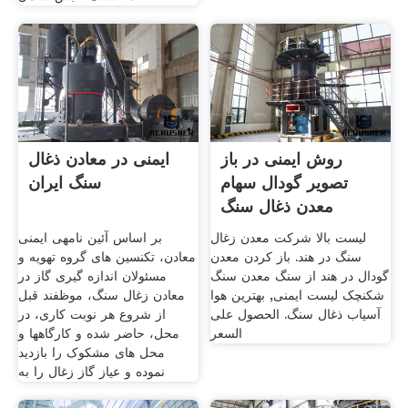
روش ایمنی در باز
ایمنی در معادن ذغال
تصویر گودال سهام
سنگ ایران
معدن ذغال سنگ
لیست بالا شرکت معدن زغال
بر اساس آئین نامه­ی ایمنی
سنگ در هند. باز کردن معدن
معادن، تکنسین های گروه تهویه و
گودال در هند از سنگ معدن سنگ
مسئولان اندازه گیری گاز در
شکنچک لیست ایمنی, بهترین هوا
معادن زغال سنگ، موظفند قبل
آسیاب ذغال سنگ. الحصول على
از شروع هر نوبت کاری، در
السعر
محل، حاضر شده و کارگاه­ها و
محل های مشکوک را بازدید
نموده و عیاز گاز زغال را به