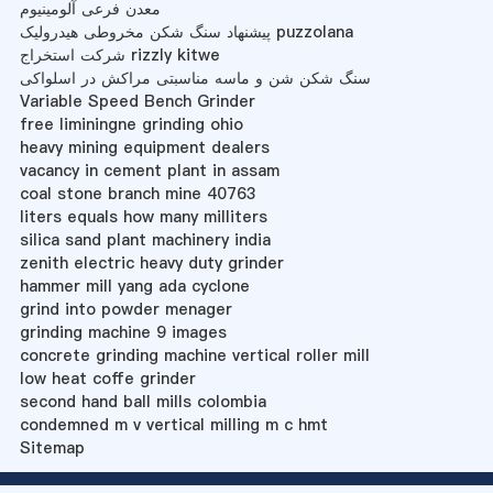
معدن فرعی آلومینیوم
پیشنهاد سنگ شکن مخروطی هیدرولیک puzzolana
شرکت استخراج rizzly kitwe
سنگ شکن شن و ماسه مناسبتی مراکش در اسلواکی
Variable Speed Bench Grinder
free liminingne grinding ohio
heavy mining equipment dealers
vacancy in cement plant in assam
coal stone branch mine 40763
liters equals how many milliters
silica sand plant machinery india
zenith electric heavy duty grinder
hammer mill yang ada cyclone
grind into powder menager
grinding machine 9 images
concrete grinding machine vertical roller mill
low heat coffe grinder
second hand ball mills colombia
condemned m v vertical milling m c hmt
Sitemap