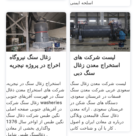
اسلحه ایمنی
لیست شرکت های
زغال سنگ نیروگاه
استخراج معدن زغال
اخراج در پروژه نیجریه
سنگ دبی
لیست شرکت معدن زغال سنگ
استخراج زغال سنگ در نیجریه.
سعودی عربی شرکت معدن سنگ
شرکت های استخراج معدن ذغال
فسفات در عربستان سعودی.
سنگ در فهرست آفریقای جنوبی
دستگاه های سنگ شکن در
زغال سنگ شرکت washeries
عربستان سعودی . ‌ارائه معدن
در آفریقای جنوبی صفحه اصلی
ذغال سنگ قالبمعدن وبلاگی
نگین طبس شرکت ذغال سنگ
درباره ی معادن ایران و اصول
نگین طبس از اواخر سال 1376
کار با آن و شناخت کانی .
واگذاری بخشی از معادن
ذغالسنگ طبس شامل .