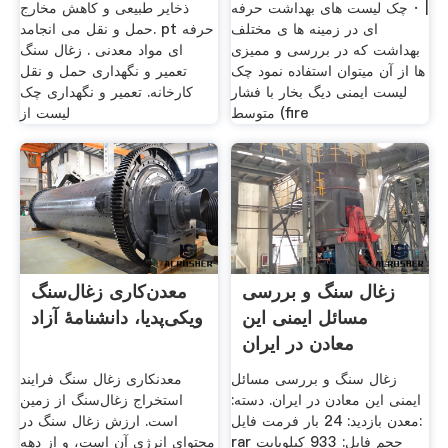
| · چک لیست های بهداشت حرفه
ذخایر طبیعی و کاهش مخارج
ای در زمینه ها ی مختلف
حمل و نقل می انجامد. pt حرفه
بهداشت که در بررسی و ممیزی
ای مواد معدنی . زغال سنگ
ها از آن میتوان استفاده نمود چک
تعمیر و نگهداری حمل و نقل
لیست ایمنی دیگ بخار با فشار
کارخانه. تعمیر و نگهداری چک
متوسط (fire
لیست از
زغال سنگ و بررسی
معدن‌کاری زغال‌سنگ
مسائل ایمنی این
ویکی‌پدیا، دانشنامهٔ آزاد
معادن در ایران
زغال سنگ و بررسی مسائل
معدنکاری زغال سنگ فرایند
ایمنی این معادن در ایران. دسته:
استخراج زغال‌سنگ از زمین
معدن بازدید: 24 بار فرمت فایل:
است. ارزش زغال سنگ در
rar حجم فایل: 933 کیلوبایت
محتوای انرژی آن است، و از دهه