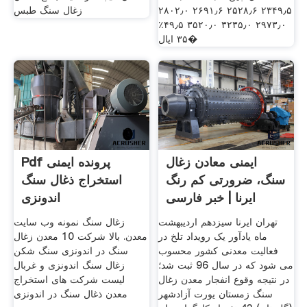
۲۳۴۹٫۵ ۲۵۲۸٫۶ ۲۶۹۱٫۶ ۲۸۰۲٫۰
زغال سنگ طبس
۲۹۷۳٫۰ ۳۲۳۵٫۰ ۳۵۲۰٫۰ ۴۹٫۵٪
۳۵ ایال�
ایمنی معادن زغال
Pdf پرونده ایمنی
سنگ، ضرورتی کم رنگ
استخراج ذغال سنگ
ایرنا | خبر فارسی
اندونزی
تهران ایرنا سیزدهم اردیبهشت
زغال سنگ نمونه وب سایت
ماه یادآور یک رویداد تلخ در
معدن. بالا شرکت 10 معدن زغال
فعالیت معدنی کشور محسوب
سنگ در اندونزی سنگ شکن
می شود که در سال 96 ثبت شد؛
زغال سنگ اندونزی و غربال
در نتیجه وقوع انفجار معدن زغال
لیست شرکت های استخراج
سنگ زمستان یورت آزادشهر
معدن ذغال سنگ در اندونزی