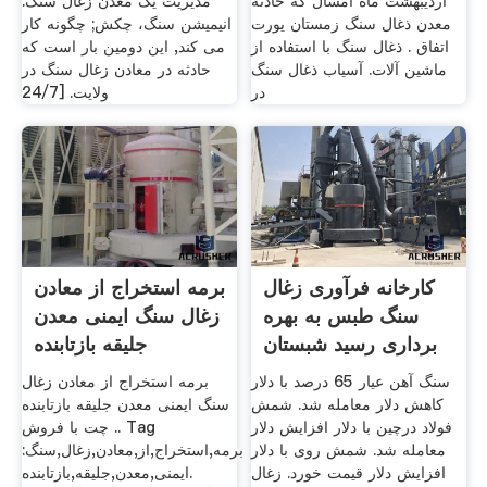
اردیبهشت ماه امسال که حادثه
مدیریت یک معدن زغال سنگ.
معدن ذغال سنگ زمستان یورت
انیمیشن سنگ، چکش; چگونه کار
اتفاق . ذغال سنگ با استفاده از
می کند, این دومین بار است که
ماشین آلات. آسیاب ذغال سنگ
حادثه در معادن زغال سنگ در
در
ولایت. [24/7
کارخانه فرآوری زغال
برمه استخراج از معادن
سنگ طبس به بهره
زغال سنگ ایمنی معدن
برداری رسید شبستان
جلیقه بازتابنده
سنگ آهن عیار 65 درصد با دلار
برمه استخراج از معادن زغال
کاهش دلار معامله شد. شمش
سنگ ایمنی معدن جلیقه بازتابنده
فولاد درچین با دلار افزایش دلار
. چت با فروش. Tag
معامله شد. شمش روی با دلار
:برمه,استخراج,از,معادن,زغال,سنگ
افزایش دلار قیمت خورد. زغال
ایمنی,معدن,جلیقه,بازتابنده.