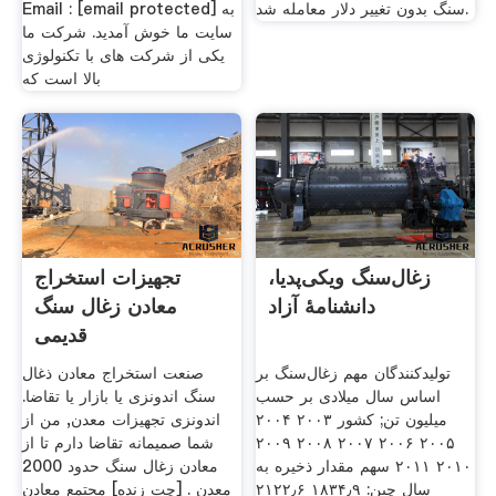
سنگ بدون تغییر دلار معامله شد.
Email : [email protected] به
سایت ما خوش آمدید. شرکت ما
یکی از شرکت های با تکنولوژی
بالا است که
زغال‌سنگ ویکی‌پدیا،
تجهیزات استخراج
دانشنامهٔ آزاد
معادن زغال سنگ
قدیمی
تولیدکنندگان مهم زغال‌سنگ بر
صنعت استخراج معادن ذغال
اساس سال میلادی بر حسب
سنگ اندونزی یا بازار یا تقاضا.
میلیون تن; کشور ۲۰۰۳ ۲۰۰۴
اندونزی تجهیزات معدن, من از
۲۰۰۵ ۲۰۰۶ ۲۰۰۷ ۲۰۰۸ ۲۰۰۹
شما صمیمانه تقاضا دارم تا از
۲۰۱۰ ۲۰۱۱ سهم مقدار ذخیره به
معادن زغال سنگ حدود 2000
سال چین: ۱۸۳۴٫۹ ۲۱۲۲٫۶
معدن . [چت زنده] مجتمع معادن