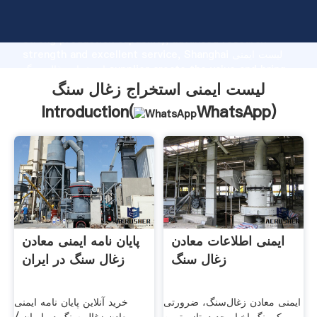
لیست ایمنی استخراج زغال سنگ manufacturer Grasping
strong production capability, advanced research
strength and excellent service, Shanghai لیست ایمنی
استخراج زغال سنگ supplier create the value and bring
values to all of customers.
لیست ایمنی استخراج زغال سنگ
Introduction(
WhatsApp
)
ایمنی اطلاعات معادن
پایان نامه ایمنی معادن
زغال سنگ
زغال سنگ در ایران
ایمنی معادن زغال‌سنگ، ضرورتی
خرید آنلاین پایان نامه ایمنی