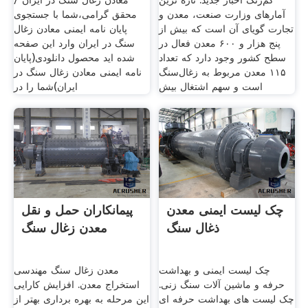
کم‌رنگ اخبار جدید. تازه ترین
معادن زغال سنگ در ایران /
آمارهای وزارت صنعت، معدن و
محقق گرامی،شما با جستجوی
تجارت گویای آن است که بیش از
پایان نامه ایمنی معادن زغال
پنج هزار و ۶۰۰ معدن فعال در
سنگ در ایران وارد این صفحه
سطح کشور وجود دارد که تعداد
شده اید محصول دانلودی(پایان
۱۱۵ معدن مربوط به زغال‌سنگ
نامه ایمنی معادن زغال سنگ در
است و سهم اشتغال بیش
ایران)شما را در
چک لیست ایمنی معدن
پیمانکاران حمل و نقل
ذغال سنگ
معدن زغال سنگ
چک لیست ایمنی و بهداشت
معدن زغال سنگ مهندسی
حرفه و ماشین آلات سنگ زنی.
استخراج معدن. افزایش کارایی
چک لیست های بهداشت حرفه ای
این مرحله به بهره برداری بهتر از