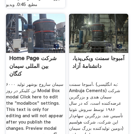
مطیع. 0:45. ویدیو
آمبوجا سمنت ویکی‌پدیا،
Home Page شرکت
دانشنامهٔ آزاد
بین المللی سیمان
کنگان
آمبوجا سمنت، (به انگلیسی:
سیمان ساروج بوشهر تولید ۶۰۰۰
Ambuja Cements) شرکت
تن کلینکر در روز Modal Box
سیمان هندی و بزرگترین
modal Click here to edit
عرضه‌کننده است، که در سال
the "modalbox" settings.
۱۹۸۶ توسط سروش نئوتیا
This text is only for
تأسیس شد. بزرگترین سهام‌دار
editing and will not appear
این شرکت، شرکت هولسیم
after you publish the
(دومین تولیدکننده بزرگ سیمان
changes. Preview modal