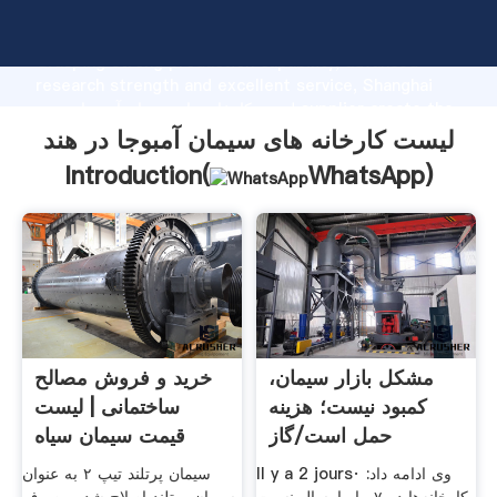
لیست کارخانه های سیمان آمبوجا در هند manufacturer
Grasping strong production capability, advanced
research strength and excellent service, Shanghai
لیست کارخانه های سیمان آمبوجا در هند supplier create the
value and bring values to all of customers.
لیست کارخانه های سیمان آمبوجا در هند
Introduction(
WhatsApp
)
مشکل بازار سیمان،
خرید و فروش مصالح
کمبود نیست؛ هزینه
ساختمانی | لیست
حمل است/گاز
قیمت سیمان سیاه
۴۵کارخانه
پرتلند تیپ 2
Il y a 2 jours· وی ادامه داد:
سیمان پرتلند تیپ ۲ به عنوان