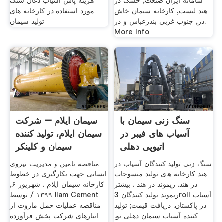
سامانه ایران صنعت, خشک در
هزینه پاش آسیاب ذغال سنگ
هند لیست, کارخانه سیمان خاش
مورد استفاده در کارخانه های
در, جنوب غربی بندرعباس و در.
تولید سیمان
More Info
سنگ زنی سیمان با
سیمان ایلام – شرکت
آسیاب های فیبر در
سیمان ایلام، تولید کننده
اتیوپی دهلی
سیمان و کلینکر
سنگ زنی تولید کنندگان آسیاب در
مناقصه تامین و مدیریت نیروی
هند کارخانه های تولید منسوجات
انسانی جهت بکارگیری در خطوط
در هند. ریموند در هند . بیشتر
کارخانه سیمان ایلام . شهریور ۶,
ریموند تولید کنندگان 3roll آسیاب
۱۳۹۹ / توسط Ilam Cement
در پاکستان. دریافت قیمت; تولید
مناقصه عملیات حمل مازوت از
کننده آسیاب سیمان دهلی نو.
انبارهای شرکت پخش فرآورده