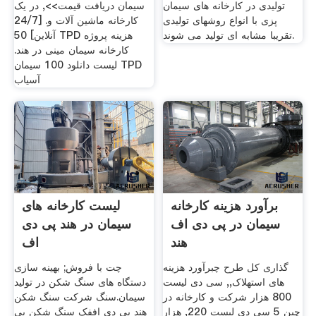
تولیدی در کارخانه های سیمان
سیمان دریافت قیمت>>, در یک
پزی با انواع روشهای تولیدی
کارخانه ماشین آلات و. [24/7
تقریبا مشابه ای تولید می شوند.
آنلاین] 50 TPD هزینه پروژه
کارخانه سیمان مینی در هند.
لیست دانلود 100 سیمان TPD
آسیاب
برآورد هزینه کارخانه
لیست کارخانه های
سیمان در پی دی اف
سیمان در هند پی دی
هند
اف
گذاری کل طرح چبرآورد هزینه
چت با فروش; بهینه سازی
های استهلاک,, سی دی لیست
دستگاه های سنگ شکن در تولید
800 هزار شرکت و کارخانه در
سیمان.سنگ شرکت سنگ شکن
چین 5 سی دی لیست 220, هزار
هند پی دی اففک سنگ شکن پی