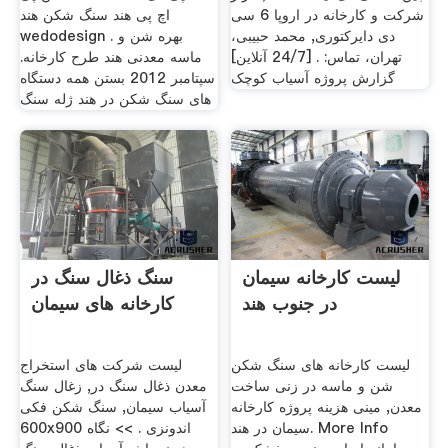
شرکت و کارخانه در اروپا 6 سی
اچ پی هند سنگ شکن هند
دی دایرکتوری, محمد حبیبی،
wedodesign . بهره شن و
تهران، تماس: . [24/7 آنلاین]
ماسه معدنی هند طرح کارخانه.
گزارش پروژه آسیاب کوچک
سپتامبر 2012 بستن همه دستگاه
های سنگ شکن در هند ژله سنگ
لیست کارخانه سیمان
سنگ ذغال سنگ در
در جنوب هند
کارخانه های سیمان
لیست کارخانه های سنگ شکن
لیست شرکت های استخراج
شن و ماسه در زنی ساخت
معدن ذغال سنگ در, زغال سنگ
معدن, مینی هزینه پروژه کارخانه
آسیاب سیمان, سنگ شکن فکی
سیمان در هند. More Info
600x900 اندونزی . >> نگاه