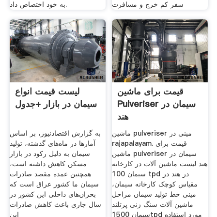
سفر کم خرج و مسافرت
به خود اختصاص داد.
قیمت برای ماشین
لیست قیمت انواع
Pulveriser سیمان در
سیمان در بازار +جدول
هند
ماشین pulveriser مینی در
به گزارش اقتصادنیوز، بر اساس
rajapalayam. قیمت برای
آمارها در ماه‌های گذشته، تولید
ماشین pulveriser سیمان در
سیمان به دلیل رکود در بازار
هند لیست ماشین آلات در کارخانه
مسکن کاهش داشته است،
سیمان 100 tpd در هند در
همچنین عمده مقصد صادرات
مقیاس کوچک کارخانه سیمان،
سیمان ما کشور عراق است که
مینی خط تولید سیمان مراحل
بحران‌های داخلی این کشور در
ماشین آلات سنگ زنی پرتلند
سال جاری باعث کاهش صادرات
سیمان 1500tpd مورد استفاده
این