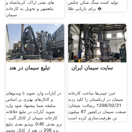
تولید کننده سنگ شکن چکش
های نفتی اراک، کرمانشاه و
برای بازیابی طلا �
ماهشهر و تحویل به کارخانه
سیمان
سایت سیمان ایران
تبلیغ سیمان در هند
خبر: چینی‌ها ساخت کارخانه
در آپارات وارد شوید تا ویدیوهای
سیمان در ازبکستان را کلید زدند
و کانال‌های بهتری بر اساس
1398/02/31 رسالت: شيخان:
سلیقه شما پیشنهاد شود وارد
صنعت سيمان درکشور 87 ميليون
شوید. آپارات در تبلیغ خلاقانه
تن ظرفيت‌سازي کرده است
کارخانه سیمان از کانال آلیپ .
نرو بعدی. 0:45. ویدیو بعدی تبلیغ
پژو 206 در هند از کانال محمد