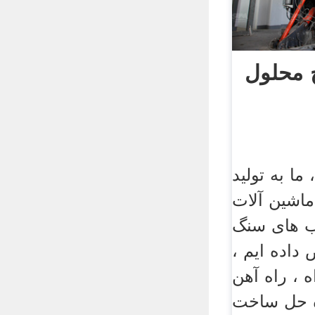
 محلول
، ما به تولید
ماشین آلات
ب های سنگ
داده ایم ،
ه ، راه آهن
ه حل ساخت