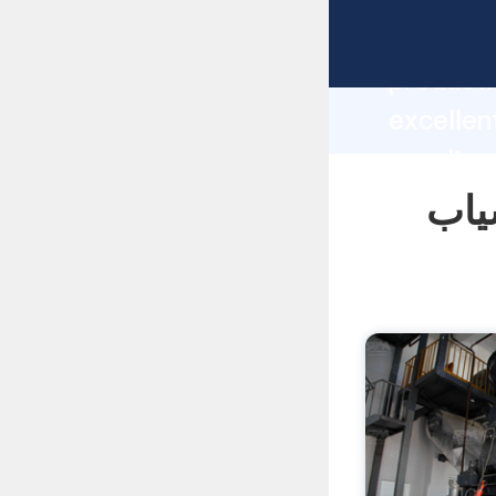
manufacturer Graspin
producti
 استخراج آسیاب
supplier
custome