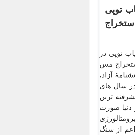
ب توپی
استخراج
ب توپی در
ستخراج مس
شنامهٔ آزاد.
ر سال های
یشرفته ترین
 دنیا صورت
رومتالورژی
عم از سنگ