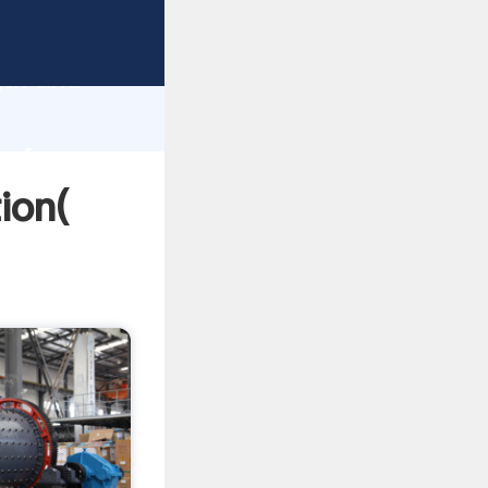
gth and
 of
محلول استخ