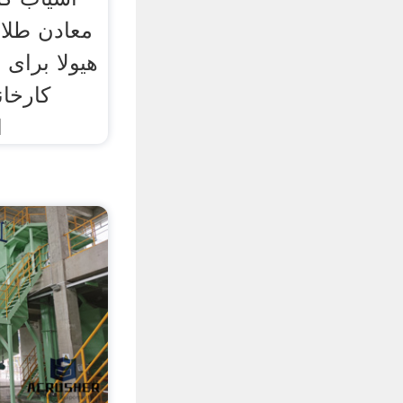
معادن طلا 
هیولا برای 
کارخان
ا