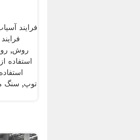
فرایند
روش, روي
استفاده از
استفاده
توپ, سنگ مع