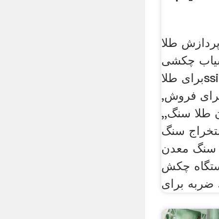
پردازش طلا
یاب چکشی
برای طلاssigroupbiz آسیاب
رای فروش,
 طلا سنگ,,
تخراج سنگ
سنگ معدن
دستگاه چکش
 برای .