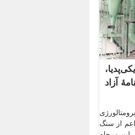
ی‌پدیا،
مهٔ آزاد
رومتالورژی
عم از سنگ
 این مرحله