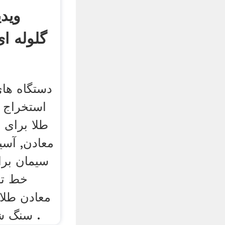
وید
گلوله ا
دستگاه های
استخراج 
طلا برای 
معادن, آسی
سیمان برا
خط تو
معادن طلاب
سنگ شکن فکی ویژگی های .