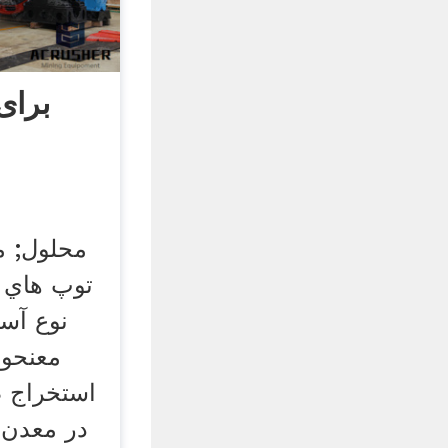
برای
محلول; م
نوع آسی
معنحو
استخراج 
در معدن 