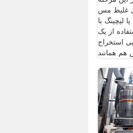
 غلیظ مس
ا لیچینگ با
تفاده از یک
ی استخراج
 هم همانند