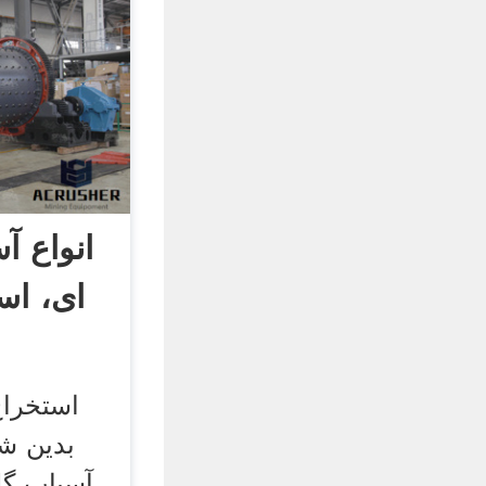
انواع آ
ای، اس
استخرا
بدین ش
آسیاب گل