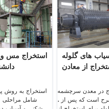
سیاب های گلوله
استخراج مس ویک
تخراج از معادن
دانشنا
ج در معدن سرچشمه
استخراج به روش پی
رح است که پس از .
شامل مراحلی ا
وله برای استخراج از
شکنی و آسیاب در