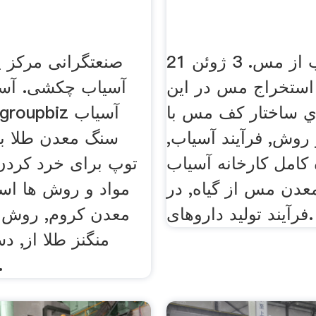
فرایند آسیاب از مس. 3 ژوئن 21
صنعتگرانی مرکز 
 استخراج مس در این
آسیاب چکشی. آس
 ساختار كف مس با
 روش, فرآیند آسیاب,
سنگ معدن طلا ب
 کامل کارخانه آسیاب
توپ برای خرد کردن
دن مس از گیاه, در
مواد و روش ها اس
فرآیند تولید داروهای.
معدن کروم, روش 
منگنز طلا از, 
ضربه