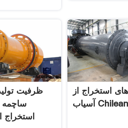
ی استخراج از
ظرفیت تولید
سیاب Chilean
ساچمه ا
استخراج ا