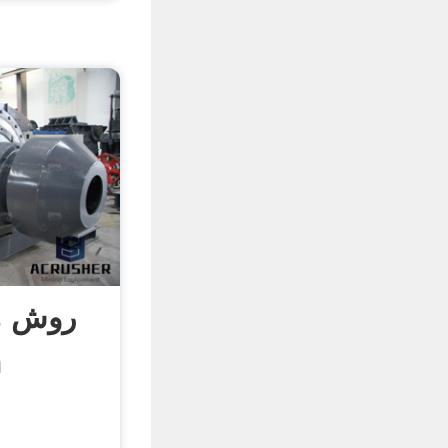
روش ها
آ