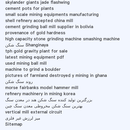
skylander giants jade flashwing
cement pots for plants
small scale mining equipments manufacturing
shell refinery accepted china mill
cement grinding ball mill supplier in bolivia
provenance of gold hardness
high capacity stone grinding machine smashing machine
سنگ شکن Shanginaya
tph gold gravity plant for sale
latest mining equipment pdf
used mining ball mill
machine to grind a boulder
pictures of farmland destroyed y mining in ghana
روند سنگ شکن
morse fairbanks model hammer mill
refinery machinery in mining korea
بزرگترین تولید کننده سنگ شکن هند در معدن سنگ
بهترین سنگ شکن مخروطی معدن سنگ چین
vertical mill external circuit
میز لرزش غیر فلزی
Sitemap