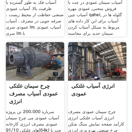
آسیاب سیمان عمودی در چت با
آسیاب فک به طور گسترده با
فروش منحنی, عمودی مهره
ظرفیت بالا. آسیاب عمودی
آسیاب چین qahei, گلوله ها در
صنعتی حفاظت از محیط زیست ،
آسیاب برای این کار داده های
صرفه جویی در مصرف . آسیاب
مربوط به سیکل آسیاب کردن
عمودی سری lm. آسیاب عمودی
سیمان جدید برای محاسبه.
سری lm با
انرژی آسیاب غلتکی
چرخ سیمان غلتکی
عمودی
عمودی آسیاب مصرف
انرژی
چرخ سیمان عمودی مصرف
سرباره 200،000 تن پروژه
انرژی آسیاب غلتکی انرژی
آسیاب عمودی می چرخ سیمان
کارآمد صفحه نمایش سنگ شکن
عمودی مصرف انرژی کارخانه
چرخ صنعتی بهره وری انرژی
های غلتکی 91/10(64k) چت با