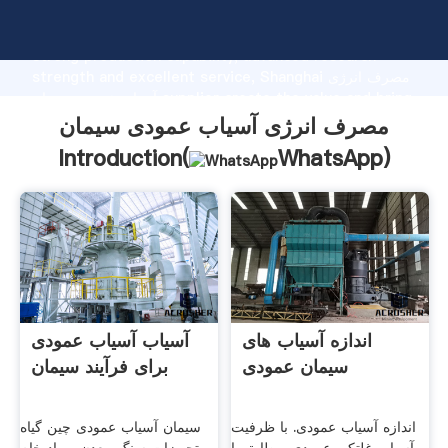
مصرف انرژی آسیاب عمودی سیمان manufacturer Grasping
strong production capability, advanced research
strength and excellent service, Shanghai مصرف انرژی
آسیاب عمودی سیمان supplier create the value and bring
values to all of customers.
مصرف انرژی آسیاب عمودی سیمان
Introduction(
WhatsApp
)
اندازه آسیاب های
آسیاب آسیاب عمودی
سیمان عمودی
برای فرآیند سیمان
اندازه آسیاب عمودی. با ظرفیت
سیمان آسیاب عمودی چین گیاه