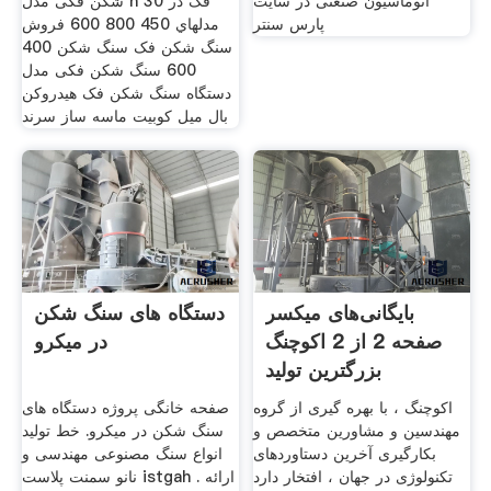
اتوماسیون صنعتی در سایت
شکن فکی مدل h 30 فک در
پارس سنتر
مدلهاي 450 800 600 فروش
سنگ شکن فک سنگ شکن 400
600 سنگ شکن فکی مدل
دستگاه سنگ شکن فک هیدروکن
بال میل کوبیت ماسه ساز سرند
بایگانی‌های میکسر
دستگاه های سنگ شکن
صفحه 2 از 2 اکوچنگ
در میکرو
بزرگترین تولید
اکوچنگ ، با بهره گیری از گروه
صفحه خانگی پروژه دستگاه های
مهندسین و مشاورین متخصص و
سنگ شکن در میکرو. خط تولید
بکارگیری آخرین دستاوردهای
انواع سنگ مصنوعی مهندسی و
تکنولوژی در جهان ، افتخار دارد
نانو سمنت پلاست istgah . ارائه