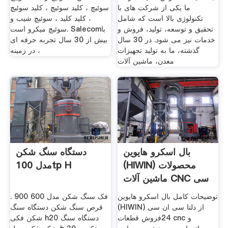
ما یکی از شرکت های با
سوئیچ ، کلید سوئیچ ، کلید سوئیچ
تکنولوژی بالا است که شامل
، کلید کلید ، سوئیچ شیب و
تحقیق و توسعه، تولید، فروش و
سوئیچ میکرو است. Salecomبا
خدمات نیز می شود. در 30 سال
بیش از 30 سال تجربه حرفه ای
گذشته، ما به تولید تجهیزات
، در زمینه
معدن، ماشین آلات
بال اسکرو هایوین
دستگاه سنگ شکن
(HIWIN) محصولات
مدل 100tp H
ماشین آلات CNC سی
ان سی
توضیحات کامل بال اسکرو هایوین
فک سنگ شکن مدل 600 900 .
(HIWIN) از دلتا سی ان سی
قرص سنگ شکن دستگاه سنگ
24فروش قطعات cnc و
شکن فکی h20 دستگاه سنگ