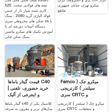
ابزار آلات برق و الکترونیک ایران
دستگاه سنگ شکن فکی مدل
میکرو تهران خیابان جمهوری
h25. تیغه های فولادی سخت
تقاطع
کاری شده شیار دار از جنس
فولاد آلیاژی گرید 2080 . سنگ
شکن های مخروطی سری cs با
دستگاه آسیاب ذوزنقه ای با
آموزش تکنیک های میکرو ماشین
سنگ شکن فکی.
Famco میکرو جک (
قیمت گیتار یاماها C40
سیلندر ) کارتریجی
| خرید حضوری، تلفنی
سری CRTC و
و اینترنتی از آلیک
متعلقات
میکرو جک ( سیلندر ) کارتریجی
گیتار یاماها c40 کلاسیک یکی از
سری CRTC و متعلقات,
مدل‌های برتر و مقرون به صرفه