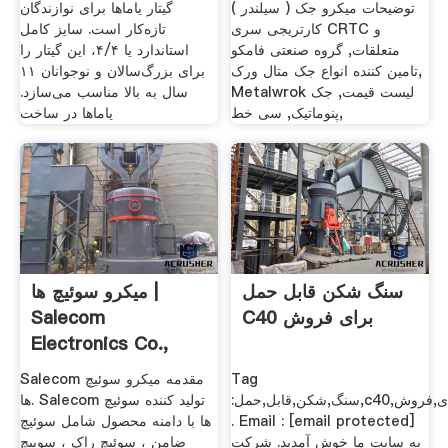
توضیحات میکرو جک ( سیلندر )
گیتار یاماها برای نوازندگان
کارتریجی سری CRTC و
تازه‌کار است. سایز کامل
متعلقات, گروه صنعتی فامکو
استاندارد یا ۴/۴، این گیتار را
تامین کننده انواع جک متال ورک,
برای بزرگ‌سالان و نوجوانان ۱۱
Metalwrok لیست قیمت, جک
سال به بالا مناسب می‌سازد.
پنوماتیک, سی خط,
یاماها در ساخت
سنگ شکن قابل حمل
میکرو سوئیچ ها |
C40 برای فروش
Salecom
Electronics Co.,
Ltd.
Tag
Salecom مقدمه میکرو سوئیچ
:سنگ,شکن,قابل,حمل,c40,برای,فروش
ها. Salecom تولید کننده سوئیچ
. Email : [email protected]
ها با دامنه محصول شامل سوئیچ
به سایت ما خوش آمدید. شرکت
ضامن ، سوئیچ راک ، سوییچ