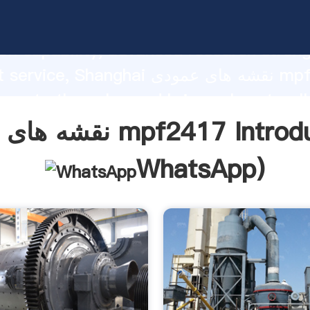
نقشه های عمودی ng strong
on capability, advanced research stren
excellent service, Shanghai نقشه ها
 create the value and bring values to all
rs.
مودی mpf2417 Introduction(
WhatsApp
)