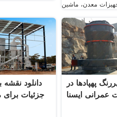
هیزات معدن، ماشین
رنگ پهپادها در
دانلود نقشه ب
 عمرانی ایسنا
جزئیات برای م