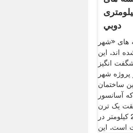
لومتری
دوبي
 های «شهر
ه اند. این
گفت انگیز
 پروژه شهر
ن ساختمان
که آسانسور
قت یک ترن
عمودی با سرعت 202 کیلومتر در
است. این