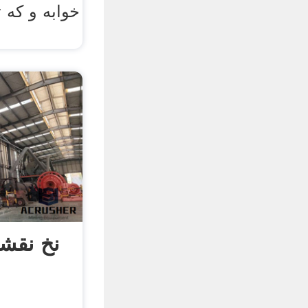
خوابه و که تق
نخ نقشه