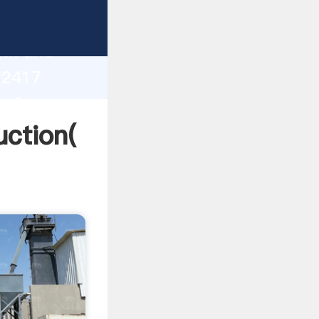
gth and
 of
نقشه های ع