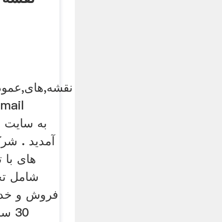
email
آمدید . شر
های با 
شامل تحق
فروش و خدم
30 س