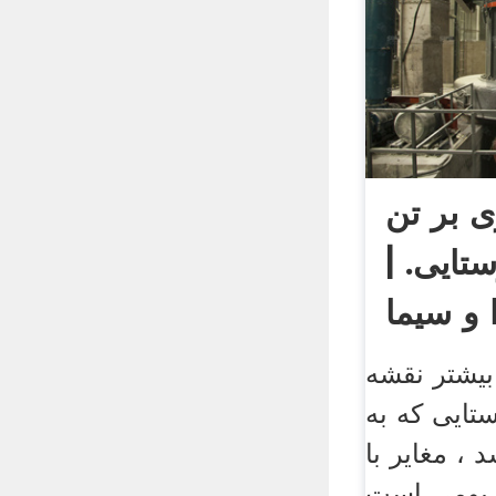
 بر تن
تایی. |
و سیما
بیشتر نقشه
تایی که به
، مغایر با
 بومی است