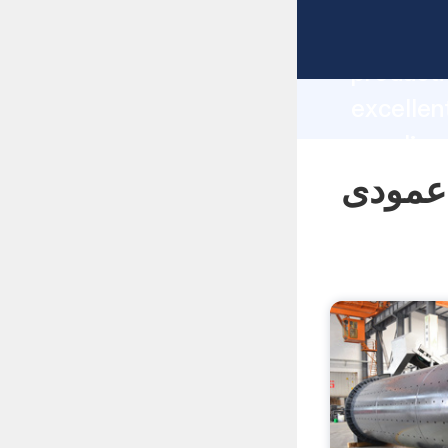
mpf2417 manufacturer Graspi
producti
ی عمودی mpf2417
supplier
custome