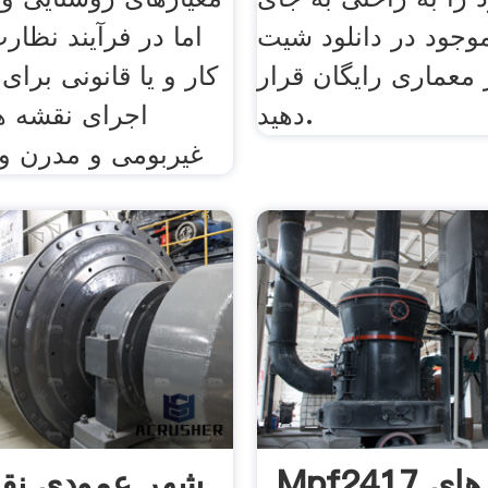
وجود در دانلود شیت
اما در فرآیند نظار
ز معماری رایگان قرار
کار و یا قانونی برای
دهید.
اجرای نقشه ه
غیربومی و مدرن وج
Mpf2417 نقشه های
شهر عمودی نق