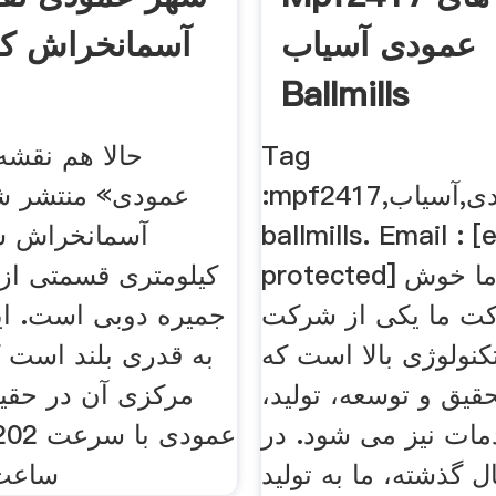
عمودی آسیاب
آسمانخراش کی
Ballmills
Tag
حالا هم نقشه
:mpf2417,نقشه,های,عمودی,آسیاب
عمودی» منتشر شد
ballmills. Email : [
آسمانخراش ش
protected] به سایت ما خوش
کیلومتری قسمتی از
کت ما یکی از شرکت
جمیره دوبی است. ای
تکنولوژی بالا است که
به قدری بلند است 
یق و توسعه، تولید،
مرکزی آن در حقی
ات نیز می شود. در
ال گذشته، ما به تولید
ساعت 