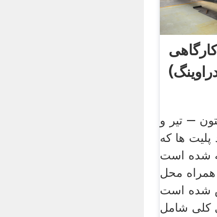
کارگاهی
اوینگ)
ون – تیر و
 پلیت ها که
ه شده است
 همراه محل
 شده است
 کلی شامل