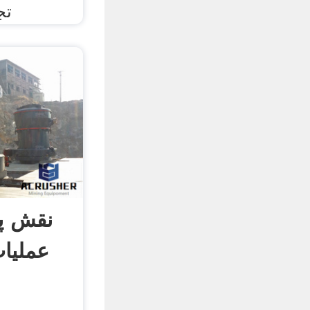
تج
نقش پر
عملیات