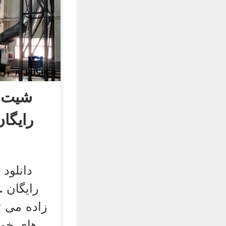
شیت ل
دانلود 
رایگان 
زاده می ت
های خود