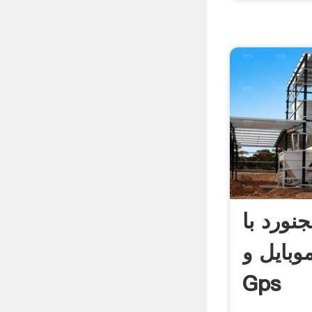
جنورد با
وبایل و
Gps