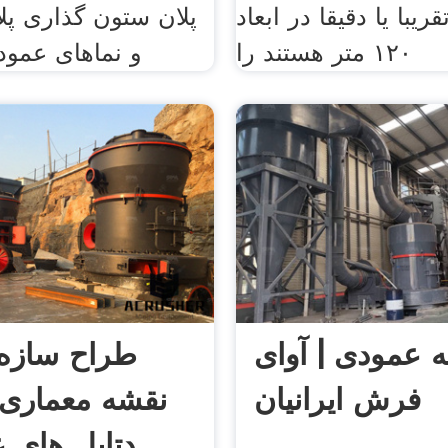
ریبا یا دقیقا در ابعاد
پلان ستون گذاری پلا
۱۲۰ متر هستند را
و نماهای عمود
 عمودی | آوای
طراح سازه |
فرش ایرانیان
نقشه معماری 
دتایل های 