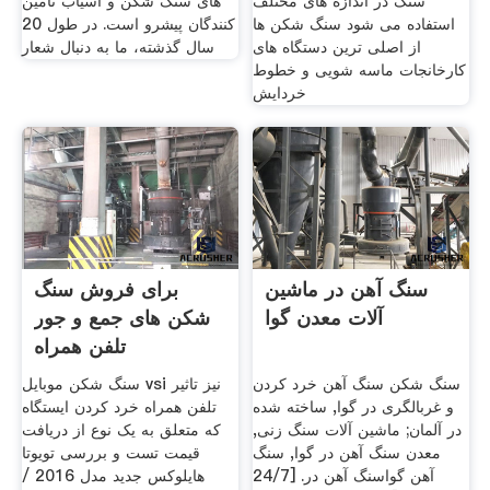
سنگ در اندازه های مختلف
های سنگ شکن و آسیاب تامین
استفاده می شود سنگ شکن ها
کنندگان پیشرو است. در طول 20
از اصلی ترین دستگاه های
سال گذشته، ما به دنبال شعار
کارخانجات ماسه شویی و خطوط
خردایش
سنگ آهن در ماشین
برای فروش سنگ
آلات معدن گوا
شکن های جمع و جور
تلفن همراه
سنگ شکن سنگ آهن خرد کردن
سنگ شکن موبایل vsi نیز تاثیر
و غربالگری در گوا, ساخته شده
تلفن همراه خرد کردن ایستگاه
در آلمان; ماشین آلات سنگ زنی,
که متعلق به یک نوع از دریافت
معدن سنگ آهن در گوا, سنگ
قیمت تست و بررسی تویوتا
آهن گواسنگ آهن در. [24/7
هایلوکس جدید مدل 2016 /