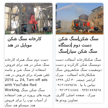
سنگ شکن|سنگ شکن
کارخانه سنگ شکن
دست دوم |دستگاه
موبایل در هند
سنگ شکن سیار|سنگ
شکن
سنگ شکنکارخانه آسفالت دست
دست دوم سنگ همراه کارخانه
دومسنگ شکن کارکرده و دست
سنگ شکن در هند برای فروش.
دومقیمت سنگ شکنفروش سنگ
استفاده از سنگ شن و ماسه
شکنکارخانه آسفالت . میرک
تلفن همراه برای فروش در هند.
کراشر جمعه, ۳۰ آبان ۱۳۹۹
24 مه 2016, Turn off ads
تماس با ما . ٠٩١٢١٧٨٩٥٦٨
with YouTube Red
٠٩٣٥١٧٨٩٥٦٨ ٠٩٢١٣٦١٤٨٨٤ :
Working, سنگ شکن سنگ
میرک . صفحه اصلی; گالری.
هزینه های پروژه در هند; استفاده
تصاویر; ویدئو ها
از آسیاب توپ را برای فروش
هند; سیسکو هند سنگ