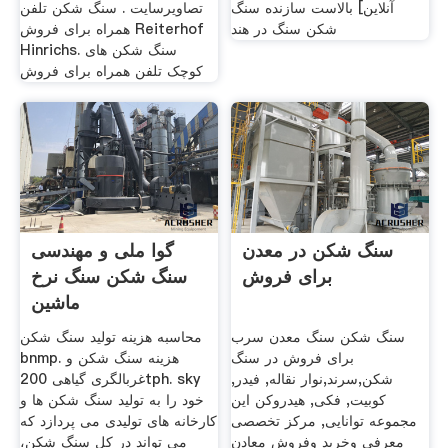
آنلاین] بالاست سازنده سنگ
تصاویرسایت . سنگ شکن تلفن
شکن سنگ در هند
همراه برای فروش Reiterhof
Hinrichs. سنگ شکن های
کوچک تلفن همراه برای فروش
سنگ شکن در معدن
گوا ملی و مهندسی
برای فروش
سنگ شکن سنگ نرخ
ماشین
سنگ شکن سنگ معدن سرب
محاسبه هزینه تولید سنگ شکن
برای فروش در سنگ
bnmp. هزینه سنگ شکن و
شکن,سرند,نوار نقاله, فیدر,
غربالگری گیاهی 200tph. sky
کوبیت, فکی, هیدروکن این
خود را به تولید سنگ شکن ها و
مجموعه توانایی, مرکز تخصصی
کارخانه های تولیدی می پردازد که
معرفی وخرید وفروش معادن
می تواند در کل سنگ شکن،