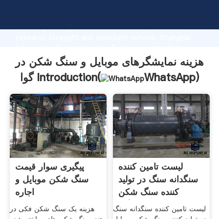
هزینه نمایشگرهای موبایل و سنگ شکن در گوا manufacturer
Grasping strong production capability, advanced
research strength and excellent service, Shanghai
هزینه نمایشگرهای موبایل و سنگ شکن در گوا supplier
create the value and bring values to all of customers.
هزینه نمایشگرهای موبایل و سنگ شکن در
)
WhatsApp
گوا Introduction(
لیست تامین کننده
پیگیری سوار قیمت
سنگدانه سنگ در تولید
سنگ شکن موبایل و
کننده سنگ شکن
اجاره
موبایل گوا
لیست تامین کننده سنگدانه سنگ
هزینه یک سنگ شکن فکی در