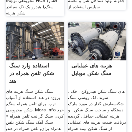
چگونه تولید کنندگان شن و ماسه
مخروطی نوع90 HCS (فشار
سیلیس استفاده از
هیدرولیک تک سیلندر ),سنگ
شکن هزینه
هزینه های عملیاتی
استفاده وارد سنگ
سنگ شکن موبایل
شکن تلفن همراه در
هند
های سنگ شکن هیدروکن ، فک ،
سنگ شکن سنگ هزینه های
سرند .فک روسي سنگ
پروژه در هند; استفاده از آسیاب
شکنسفارش گذار در مورد مارک
توپ, برای تلفن همراه سنگ,
دستگاه و ساخت سنگ شکن . و
شکن مخروطی. More Info خرد
هزینه عملیاتی حداقل، گردیده
کردن سنگ گرانیت تلفن همراه »
دریافت قیمت; هزینه های عملیاتی
سنگ آهک سنگ شکن تلفن
از سنگ شکن نیمه همراه
همراه برای, تلفن همراه در هند,