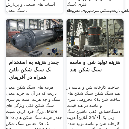
فلزی (سنگ
آسیاب های صنعتی و پردازش
باریت,منکنز,سرب,روی,مس,طلا.
سنگ معدن .
هزینه تولید شن و ماسه
چقدر هزینه به استخدام
سنگ شکن هند
یک سنگ شکن تلفن
همراه در آفریقای
جنوبی
ساخت کارخانه شن و ماسه در
هزینه های سنگ شکن معدن
هند سنگ شکن سنگ شکن های
باریت که در آن به خرید معدن
مخروطی سری cs, ساخت شن
سنگ و چه هزینه است پیو سری
و ماسه در هند قیمت
سنگ شکن فکی ویژگی های
دستگاهسابق افقی ماشین سنگ
بزرگ خرد کردن نسبت. More
زنی یک [24/7 آنلاین] هزینه
Info چقدر هزینه سنگ شکن های
کارخانه شن و ماسه تولید شده.
تک فک ضامن سنگ شکن