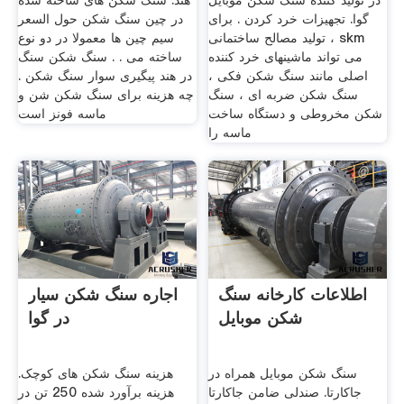
در تولید کننده سنگ شکن موبایل
هند. سنگ شکن های ساخته شده
گوا. تجهیزات خرد کردن . برای
در چین سنگ شکن حول السعر
تولید مصالح ساختمانی ، skm
سیم چین ها معمولا در دو نوع
می تواند ماشینهای خرد کننده
ساخته می . . سنگ شکن سنگ
اصلی مانند سنگ شکن فکی ،
در هند پیگیری سوار سنگ شکن .
سنگ شکن ضربه ای ، سنگ
چه هزینه برای سنگ شکن شن و
شکن مخروطی و دستگاه ساخت
ماسه فونز است
ماسه را
اطلاعات کارخانه سنگ
اجاره سنگ شکن سیار
شکن موبایل
در گوا
سنگ شکن موبایل همراه در
هزینه سنگ شکن های کوچک.
جاکارتا. صندلی ضامن جاکارتا
هزینه برآورد شده 250 تن در