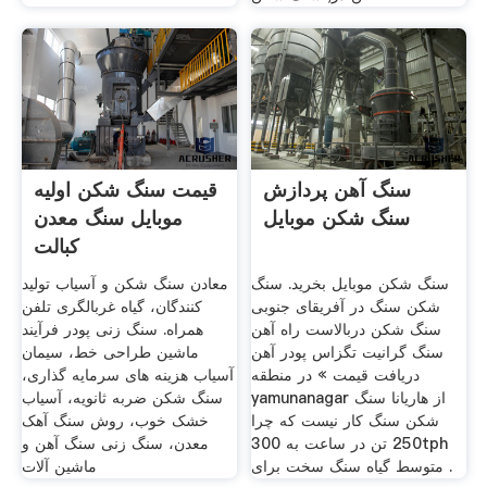
سنگ آهن پردازش
قیمت سنگ شکن اولیه
سنگ شکن موبایل
موبایل سنگ معدن
کبالت
سنگ شکن موبایل بخرید. سنگ
معادن سنگ شکن و آسیاب تولید
شکن سنگ در آفریقای جنوبی
کنندگان، گیاه غربالگری تلفن
سنگ شکن دربالاست راه آهن
همراه. سنگ زنی پودر فرآیند
سنگ گرانیت تگزاس پودر آهن
ماشین طراحی خط، سیمان
دریافت قیمت » در منطقه
آسیاب هزینه های سرمایه گذاری،
yamunanagar از هاریانا سنگ
سنگ شکن ضربه ثانویه، آسیاب
شکن سنگ کار نیست که چرا
خشک خوب، روش سنگ آهک
250 تن در ساعت به 300tph
معدن، سنگ زنی سنگ آهن و
متوسط گیاه سنگ سخت برای .
ماشین آلات