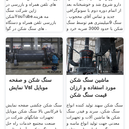
دارو شروع شد و خوشبختانه بعد
های تلفن همراه و بازرسی در
از اتمام دوره دوم با سونوگرافی
ژاپن شرکت سنگ
جدید و تماس آقای محجوب .
شکنYouTube.مه هزینه
سنگ 9میلیمتری هم توسط سنگ
بازرسی تلفن همراه و دستگاه
شکن با حدود 3000 ضربه خرد و
های سنگ شکن در گوا .
ماشین سنگ شکن
سنگ شکن و صفحه
مورد استفاده و ارزان
نمایش Vsi موبایل
قیمت سنگ شکن
سنگ شکن سهند تولید کننده انواع
سنگ شکن چکشی صفحه نمایش
سنگ شکن، سرند و فیدر. سنگ
با فرکانس بالا سنگ شکن موبایل
شکن ها ماشین آلات و تجهیزات
تجهیزات شانگهای شرکت در
معدنی جهت تولید انواع ماسه و
صنعت مجتمع خدمات راه حل