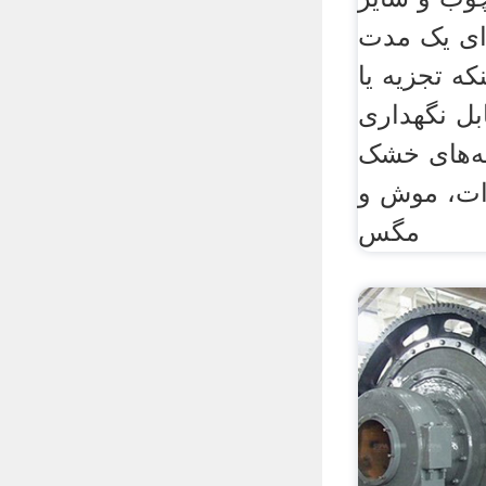
ای یک مدت
که تجزیه یا
بل نگهداری
له‌های خشک
ات، موش و
مگس