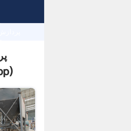
h
پر
pp
)