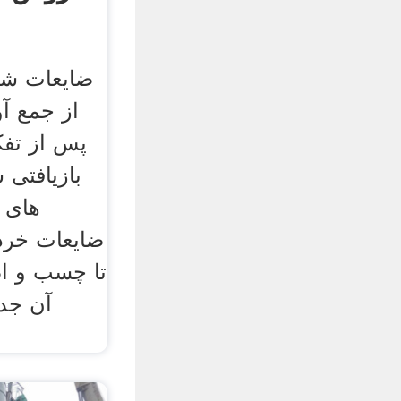
ضایعات ش
از جمع آ
پس از تف
بازیافتی 
های 
ضایعات خر
تا چسب و اض
آن جد