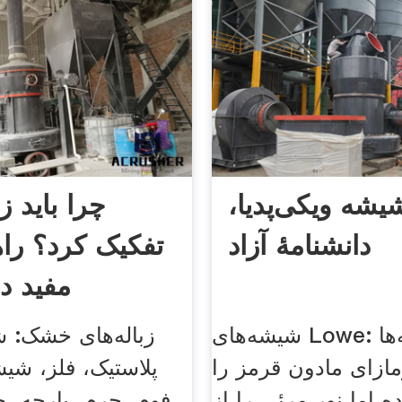
یشه ویکی‌پدیا،
چرا باید زب
دانشنامهٔ آزاد
تفکیک کرد؟ را
مفید د
شیشه‌های Lowe: این شیشه‌ها
زباله‌های خشک: ش
مازای مادون قرمز را
پلاستیک، فلز، شیش
ده اما نور مرئی را از
فوم، چرم، پارچه، 