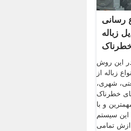
ع رسانی
 زباله
خطرناک
در این روش
اع زباله از
عتی، شهری،
های خطرناک
همترین و با
 این سیستم
دازش تمامی