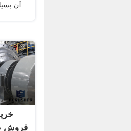
آن بسیا
خری
فروش ض