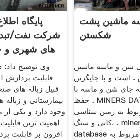
ه ماشین پشت
پایگاه اطلا
شکستن
شرکت نفت/تبدیل
های شهری و 
ی شن و ماسه ماشین
وی توضیح داد: 
. است و با جایگزین
قابلیت پردازش انو
 جای شن و ماسه با
قبیل زباله های صن
حفظ . MINERS DATABASE
بیمارستانی و زباله 
وط به زمین شناسی
وجود دارد و یکی از م
،کانی و سنگ . miners
اهمیت ترین قابلیت
database مطالب مربوط به
افزون بر قابلیت پر