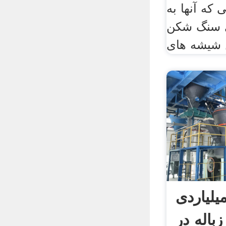
 که آنها به
 سنگ شکن
 شیشه های
نه ۸۰ میلیاردی
باله در