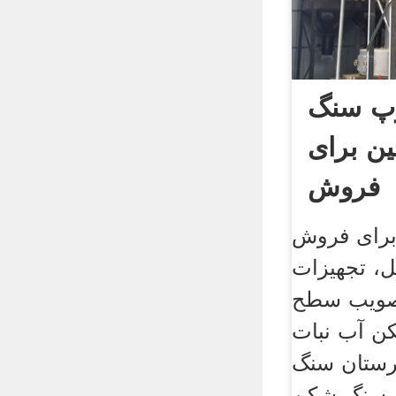
وپ سنگ
ن برای
فروش
رای فروش
، تجهیزات
تصویب سطح
کن آب نبات
ستان سنگ
گ شکن makanan