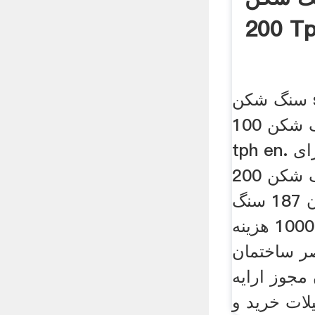
سنگ شکن syone 200 tph برای
فروش. هزینه سنگ شکن 100
tph en. چقدر قدرت لازم برای
سنگ شکن 200 Tph. بیش از
200 پروژه در معادن 187 سنگ
شکن 1000 هزینه tph 187 خرد
ر ساختمان
مجوز ارایه