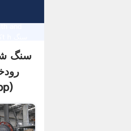
gth and
omers.
رودخ
pp
)