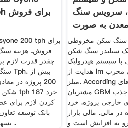
 ، سرویس سنگ
200 Tph برای فروش
عدن به صورت
آنلاین
سنگ شکن مخروطی hst. HST
 سیلندر سنگ شکن
با سیستم هیدرولیک
هدایت از lm عمودی مخرب
میلز. According به نیازهای
مشتریان GBM موفقیت در جذب
ی خارجی پروژه. خرد
کردن لازم برای عص
 در مالی. مالی بازار
بانک توسعه تعاون 
رو به افزایش است و
تسهیلات خرید و .