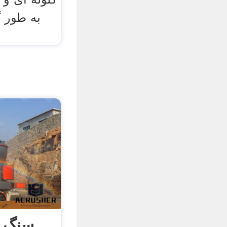
به طور 
سنگ ش