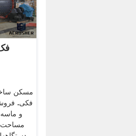
فک
مسکن ساخ
فکی. فروش
و ماسه 
دستگاهها