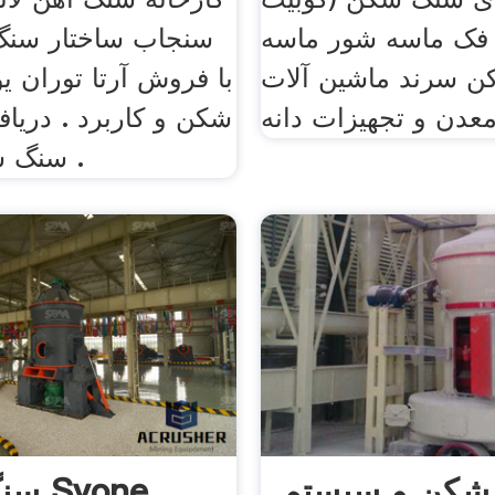
12 و 180 فک ماسه شور ماسه
سنجاب ساختار سن
ن سرند ماشین آلات
با فروش آرتا توران ی
شکن و کاربرد . دریا
. سنگ شکن
شکن و سیستم
سنگ 