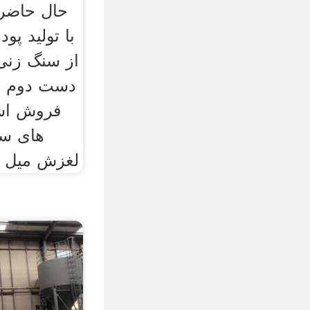
حال حاضر 
با تولید پو
از سنگ زنی
دست دوم س
فروش است
های سن
لغزش میل ل