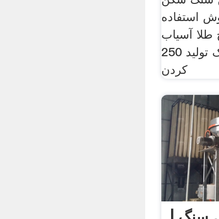
وش استفاده
طلا آسیاب
توپ کوچک تولید 250t ضربه خرد
کردن
 سنگ |