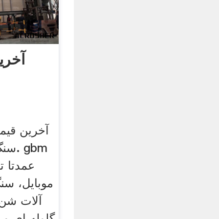
آخری
آخرین قی
سنگ 
عمدتا ت
موبایل، سن
آلات شن 
گلوله ای و 