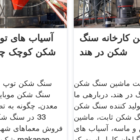
ن کارخانه سنگ
آسیاب های ت
شکن در هند
شکن کوچک چی
مت ماشین سنگ شکن
سنگ شکن توپ ب
در هند. دربارهی ما. gbm
سنگ شکن موبایل
ولید کننده سنگ شکن
معدن. چگونه به 
گ شکن ثابت، ماشین
33 در سنگ ش
و ماسه، آسیاب های
فروش معماهای شهر
گیاهان کامل است که
شکن سن