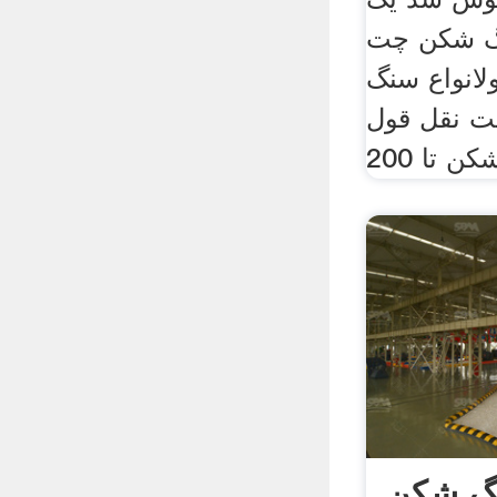
گ شکن چت
ولانواع سنگ
فت نقل قول
 تا 200
شکن Syone