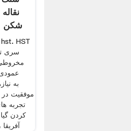
نقاله
شکن م
سری تک
مخروطی 
تجربه ها
کردن گیاه
آفریقا 