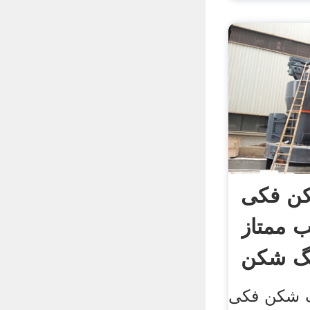
ن فکی
ب ممتاز
گ شکن
 فکی (jaw crushers)