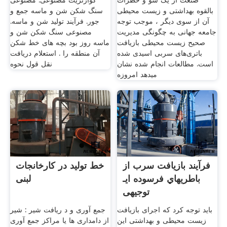
صنعت از یک سو و خطرات
کوارتزیت مصنوعی. مصنوعی
بالقوه بهداشتی و زیست محیطی
سنگ شکن شن و ماسه جمع و
آن از سوی دیگر ، موجب توجه
جور. فرآیند تولید شن و ماسه.
جامعه جهانی به چگونگی مدیریت
مصنوعی سنگ شکن شن و
صحیح زیست محیطی بازیافت
ماسه روز بود بچه های خط شکن
باتری‌های سربی اسیدی شده
آن منطقه را . استعلام دریافت
است. مطالعات انجام شده نشان
نقل قول نحوه
میدهد امروزه
فرآیند بازیافت سرب از
خط تولید در کارخانجات
باطریهاي فرسوده ایـ
لبنی
توجیهی
باید توجه کرد که اجرای بازیافت
جمع آوری و د ریافت شیر : شیر
زیست محیطی و بهداشتی این
از دامداری ها یا مراکز جمع آوری