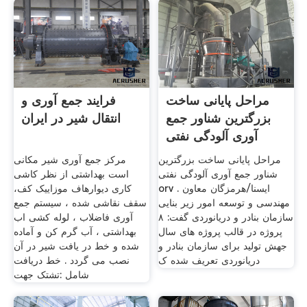
مراحل پایانی ساخت
فرایند جمع آوری و
بزرگترین شناور جمع
انتقال شیر در ایران
آوری آلودگی نفتی
ORV
مراحل پایانی ساخت بزرگترین
مرکز جمع آوری شیر مکانی
شناور جمع آوری آلودگی نفتی
است بهداشتی از نظر کاشی
orv . ایسنا/هرمزگان معاون
کاری دیوارهاف موزاییک کف،
مهندسی و توسعه امور زیر بنایی
سقف نقاشی شده ، سیستم جمع
سازمان بنادر و دریانوردی گفت: ۸
آوری فاضلاب ، لوله کشی اب
پروژه در قالب پروژه های سال
بهداشتی ، آب گرم کن و آماده
جهش تولید برای سازمان بنادر و
شده و خط در یافت شیر در آن
دریانوردی تعریف شده ک
نصب می گردد . خط دریافت
شامل :تشتک جهت