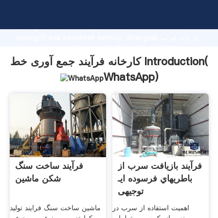
کارخانه فرآیند جمع آوری خط manufacturer Grasping
strong production capability, advanced research
strength and excellent service, Shanghai کارخانه فرآیند
جمع آوری خط supplier create the value and bring
values to all of customers.
کارخانه فرآیند جمع آوری خط Introduction(
WhatsApp
)
فرآیند بازیافت سرب از
فرآیند ساخت سنگ
باطریهاي فرسوده ایـ
شکن ماشین
توجیهی
اهمیت استفاده از سرب در
ماشین ساخت سنگ فرایند تولید