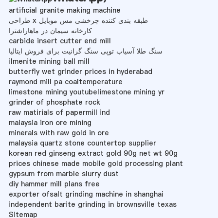
artificial granite making machine
طراحی x طبقه بندی کننده چرخشی مس موبایل
کارخانه سیمان در ماهاراشترا
carbide insert cutter end mill
سنگ طلا آسیاب توپی سنگ گرانیت برای فروش ایتالیا
ilmenite mining ball mill
butterfly wet grinder prices in hyderabad
raymond mill pa coaltemperature
limestone mining youtubelimestone mining yr
grinder of phosphate rock
raw matirials of papermill ind
malaysia iron ore mining
minerals with raw gold in ore
malaysia quartz stone countertop supplier
korean red ginseng extract gold 90g net wt 90g
prices chinese made mobile gold processing plant
gypsum from marble slurry dust
diy hammer mill plans free
exporter ofsalt grinding machine in shanghai
independent barite grinding in brownsville texas
Sitemap