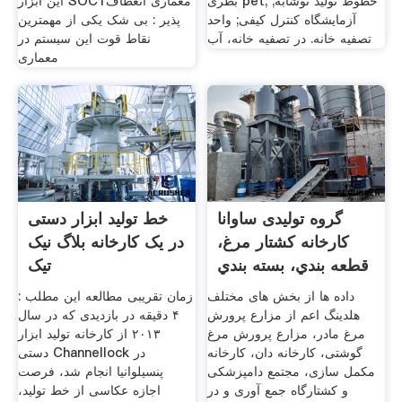
بطری pet; خطوط تولید نوشابه;
این ابزار SOC1معماری انعطاف
آزمایشگاه کنترل کیفی; واحد
پذیر : بی شک یکی از مهمترین
تصفیه خانه. در تصفیه خانه، آب
نقاط قوت این سیستم در
معماری
گروه تولیدی ساوانا
خط تولید ابزار دستی
کارخانه كشتار مرغ،
در یک کارخانه بلاگ نیک
قطعه بندي، بسته بندي
تیک
داده ها از بخش های مختلف
زمان تقریبی مطالعه این مطلب :
هلدینگ اعم از مزارع پرورش
۴ دقیقه در بازدیدی که در سال
مرغ مادر، مزارع پرورش مرغ
۲۰۱۳ از کارخانه تولید ابزار
گوشتی، کارخانه دان، کارخانه
دستی Channellock در
مکمل سازی، مجتمع دامپزشکی
پنسیلوانیا انجام شد، فرصت
و کشتارگاه جمع آوری و در
اجازه عکاسی از خط تولید،