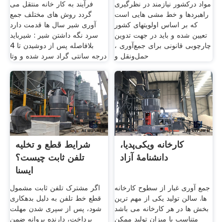
مواد درکشور نیازمند در نظرگیری
فرآیند به کار خانه منتقل می
راهبردها و خط مشی هایی است
گردد روش های مختلف جمع
که بر اساس اولویتهای کشور
آوری شیر سال ها قدمت دارد
تعیین شده و باید در جهت تدوین
سرد نگه داشتن شیر : شیرباید
چارچوبی قانونی برای جمع‌آوری ،
بلافاصله پس از دوشیدن تا 4
حمل‌ونقل و
درجه سانتی گراد سرد شده و وتا
کارخانه ویکی‌پدیا،
شرایط قطع و تخلیه
دانشنامهٔ آزاد
تلفن ثابت چیست؟
ایسنا
جمع آوری غبار از سطوح کارخانه
اگر مشترک تلفن ثابت مشمول
ها. سالن تولید یکی از مهم ترین
قطع خط تلفن به دلیل بدهکاری
بخش ها در هر کارخانه می باشد
شود، پس از سپری شدن مهلت
متناسب با میزان تولید ممکن
پرداخت، دارنده پروانه ضمن