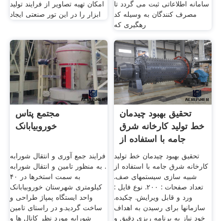
سامانه اطلاعاتی ثبت می گردد تا
امکان تهیه تصاویر از فرایند تولید
مصرف کنندگان به وسیله کد
ابزار را در این تور صنعتی ایجاد
رهگیری که
تحقیق بهبود چیدمان
مجتمع پتاس
خط تولید کارخانه شرق
خوروبیابانک
جامه با استفاده از
تحقیق بهبود چیدمان خط تولید
فرایند جمع آوری و انتقال شورابه
کارخانه شرق جامه با استفاده از
. به منظور تامین و انتقال شورابه
شبیه سازی سیستمهای صف.
به سمت استخرها در ۴۰
تعداد صفحات : ۲۰۰. نوع فایل :
کیلومتری شهرستان خوروبیابانک
ورد و قابل ویرایش. چکیده.
واحد ایستگاه پمپاژ طراحی و
سازمانها برای رسیدن به اهداف
ساخت گردید.و در راستای تامین
خود نیاز به برنامه ریزی دقیق و
شورابه مورد نظر کانال ها و