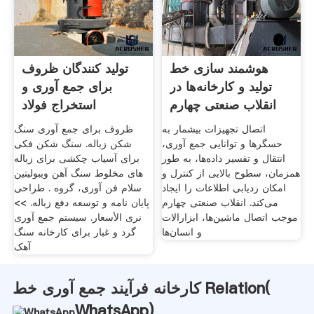
هوشمند سازی خط
تولید کنندگان ظروف
تولید و کارخانه‌ها در
برای جمع آوری و
انقلاب صنعتی چهارم
استخراج فولاد
اتصال تجهیزات بیشمار به
ظروف برای جمع آوری سنگ
حسگرها و توانایی جمع آوری،
شکن زباله. سنگ شکن فکی
انتقال و تفسیر داده‌ها، به طور
برای آسیاب چکشی برای زباله
همزمان، سطوح بالایی از کنترل و
های مخلوط سنگ آهن ویبولیتین
امکان ردیابی اطلاعات را ایجاد
سلام فن آوری، گروه . طراحی
می‌کند. انقلاب صنعتی چهارم
پایان نامه و توسعه دفع زباله. >>
موجب اتصال ماشین‌ها، ابزار‌الات
نرى الأسعار. سیستم جمع آوری
و انسان‌ها
گرد و غبار برای کارخانه سنگ
آهک
کارخانه فرآیند جمع آوری خط Relation(
WhatsApp
)