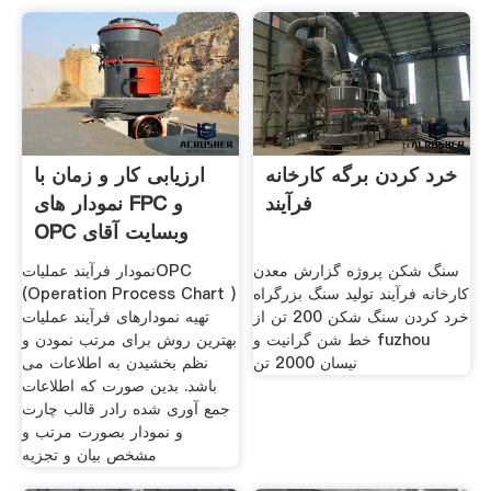
خرد کردن برگه کارخانه
ارزیابی کار و زمان با
فرآیند
نمودار های FPC و
OPC وبسایت آقای
تضمین
سنگ شکن پروژه گزارش معدن
نمودار فرآیند عملیاتOPC
کارخانه فرآیند تولید سنگ بزرگراه
(Operation Process Chart )
خرد کردن سنگ شکن 200 تن از
تهیه نمودارهای فرآیند عملیات
خط شن گرانیت و fuzhou
بهترین روش برای مرتب نمودن و
نیسان 2000 تن
نظم بخشیدن به‌ اطلاعات می
باشد. بدین صورت که اطلاعات
جمع آوری شده را‌در قالب چارت
و نمودار بصورت مرتب و
مشخص بیان و تجزیه