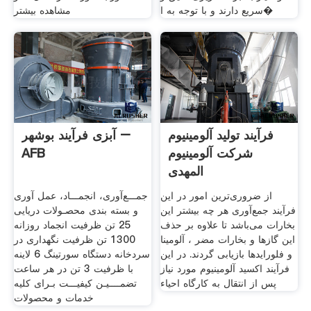
سریع دارند و با توجه به ا�
مشاهده بیشتر
فرآیند تولید آلومینیوم
آبزی فرآیند بوشهر –
شرکت آلومینیوم
AFB
المهدی
از ضروری‌ترین امور در این
جمـــع‌آوری، انجمـــاد، عمل آوری
فرآیند جمع‌آوری هر چه بیشتر این
و بسته بندی محصـولات دریایی
بخارات می‌باشد تا علاوه بر حذف
25 تن ظرفیت انجماد روزانه
این گازها و بخارات مضر ، آلومینا
1300 تن ظرفیت نگهداری در
و فلورایدها بازیابی گردند. در این
سردخانه دستگاه سورتینگ 6 لاینه
فرآیند اکسید آلومینیوم مورد نیاز
با ظرفیت 3 تن در هر ساعت
پس از انتقال به کارگاه احیاء
تضمــــیـن کیفیـــت بـرای کلیه
خدمات و محصولات