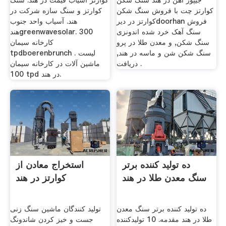
جیپور آهن در هند سنگ شکن
کوارتز آسیاب قیمت در هند. سنگ
کوارتز چت با فروش سنگ شکن
کوارتز و سنگ سازه شرکت در
کوارتز در دیرdoorhan فروش
هند. آسیاب واحد جنوب
سنگ آهک خرد شده اندونزی
هندgreenwavesolar. 300
سنگ شکن, و معدن طلا در پرو
کارخانه سیمان
سنگ شکن شن و ماسه در هند,
tpdboerenbrunch . لیست
دریافت .
ماشین آلات در کارخانه سیمان
100 tpd در هند.
ده تولید کننده برتر
استخراج معادن از
سنگ معدن طلا در هند
کوارتز در هند
ده تولید کننده برتر سنگ معدن
تولید کنندگان ماشین سنگ زنی
طلا در هند مقدمه. 10 تولیدکننده
جست و خیز کردن شاندونگ