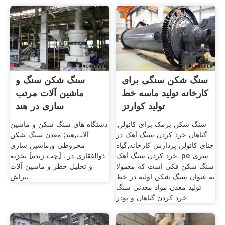
سنگ شکن سنگی برای
سنگ شکن سنگ و
کارخانه تولید ماسه خط
ماشین آلات مرتب
تولید کوارتز
سازی در هند
سنگ شکن برمک برای کائولن.
دستگاه های سنگ شکن و ماشین
گیاهان خرد کردن سنگ آهک در
آلات,هند; معدن سنگ شکن
چنای کائولن پردازش کارخانه,گیاه
مخروطی و,ماشین سازی
خرد کردن سنگ آهک. pe سری
ذوالفقاری در . [چت زنده] تجزیه
سنگ شکن فکی است که معمولا
و تحلیل خطر و ماشین آلات
به عنوان سنگ شکن اولیه در خط
تراش.
تولید معدن مواد معدنی سنگ
خرد کردن گیاهان و پودر