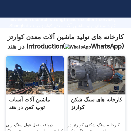
کارخانه های تولید ماشین آلات معدن کوارتز در هند
manufacturer Grasping strong production capability,
advanced research strength and excellent service,
Shanghai کارخانه های تولید ماشین آلات معدن کوارتز در هند
supplier create the value and bring values to all of
کارخانه های تولید ماشین آلات معدن کوارتز
customers.
)
WhatsApp
در هند Introduction(
کارخانه های سنگ شکن
ماشین آلات آسیاب
کوارتز
توپ کفن در هند
کارخانه سنگ شکنی کوارتز در
دریافت نقل قول سنگ زنی