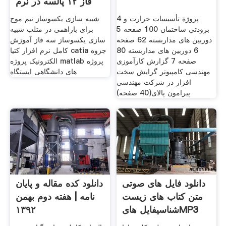
فاز ۱۲ پالسه در نرم
4 پروژة تأسيسات حرارت و
شبیه سازی یکسوساز نیم موج
برودتي ساختمان 100 صفحه 5
برای باراهمی در متلب شبیه
دوربین های مداربسته 62 صفحه
سازی یکسوساز سه فاز آموزش
6 دوربین های مداربسته 80
کامل نرم افزار کتیا catia جزوه
صفحه 7 گزارش کارآموزی
الکترونیک پروژه matlab پروژه
مهندسی کامپیوتر گرایش سخت
های دانشگاهی ایستگاه
افزار در شرکت مهندسی
پیرامون پالای(40 صفحه)
دانلود فایل های صوتی
دانلود کده مقاله و پایان
متن کتاب های زیست
نامه | هفته دوم بهمن
شناسیفایل هایMP3
۱۳۹۲