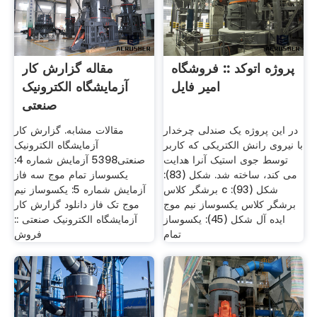
پروژه اتوکد :: فروشگاه
مقاله گزارش کار
امیر فایل
آزمایشگاه الکترونیک
صنعتی
در این پروژه یک صندلی چرخدار
مقالات مشابه. گزارش کار
با نیروی رانش الکتریکی که کاربر
آزمایشگاه الکترونیک
توسط جوی استیک آنرا هدایت
صنعتی5398 آزمایش شماره 4:
می کند، ساخته شد. شکل (83):
یکسوساز تمام موج سه فاز
برشگر کلاس c شکل (93):
آزمایش شماره 5: یکسوساز نیم
برشگر کلاس یکسوساز نیم موج
موج تک فاز دانلود گزارش کار
ایده آل شکل (45): یکسوساز
آزمایشگاه الکترونیک صنعتی ::
تمام
فروش