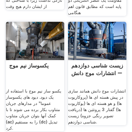
مقاومت یک عنصر الکتریکی دو
تازگی نداشت زیرا با شناختی که
پایه است که مطابق قانون اهم
از ایشان دارم هیچ وقت
هنگامی
زیست شناسی دوازدهم
یکسوساز نیم موج
– انتشارات موج دانش
انتشارات موج دانش همانند سازی
یکسو ساز نیم موج با استفاده از
در پیش هسته ای ها (پروکاریوت
یک دیود. دیود های یکسوساز
ها) و هو هسته ای ها (یوکاریوت
عموما" در مدارهای جریان
ها) گفتار 3 پروتئین ها (دریافت
متناوب بکار برده می شوند تا با
تصویر رنگی جزوه) زیست
کمک آنها بتوان جریان متناوب
شناسی دوازدهم.
(ac) را به مستقیم (dc) تبدیل
کرد.