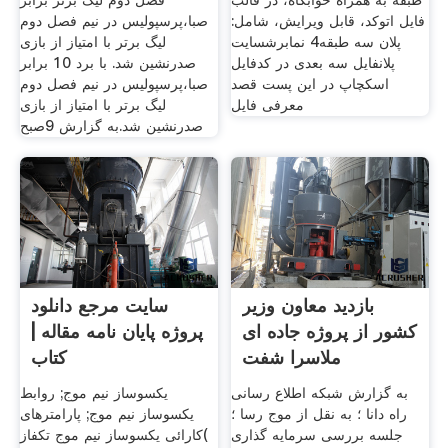
طبقه به همراه خوابگاه، در قالب
فصل دوم لیگ برتر برابر
فایل اتوکد، قابل ویرایش، شامل:
صبا،پرسپولیس در نیم فصل دوم
پلان سه طبقه4 نمابرشسایت
لیگ برتر با امتیاز از بازی
پلانفایل سه بعدی در کدفایل
صدرنشین شد. با برد 10 برابر
اسکچاپ در این پست قصد
صبا،پرسپولیس در نیم فصل دوم
معرفی فایل
لیگ برتر با امتیاز از بازی
صدرنشین شد.به گزارش 9صبح
بازدید معاون وزیر
سایت مرجع دانلود
کشور از پروژه جاده ای
پروژه پایان نامه مقاله |
ملاسرا شفت
کتاب
به گزارش شبکه اطلاع رسانی
یکسوساز نیم موج; روابط
راه دانا ؛ به نقل از موج رسا ؛
یکسوساز نیم موج; پارامترهای
جلسه بررسی سرمایه گذاری
کارائی یکسوساز نیم موج تکفاز(