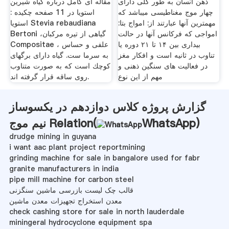
ذهن انسان به طور کلی دارای
مقاله ای کامل درباره گیاه شیرین
چهار موج مغناطیسی میباشد که
استویا در 11 صفحه چکیده :
مهمترین آنها عبارتند از: امواج بتا:
استویا Stevia rebaudiana
امواجی که فرکانس آنها در حالت
Bertoni ،گیاهی از تیره مرکبان
بیداری بین ۱۴ تا ۲۱ دوره یا
Compositae ، علفی و حساس
تناوب در ثانیه است و افکار مغز
به سرما ست. گیاه دارای برگهای
در فعالیت های سنگین ذهنی و
كوچك است كه به صورت متناوب
مهم از این نوع
روی ساقه قرار گرفته اند.
گزارش پروژه کلاس دوازدهم در یکسوساز
)
WhatsApp
نیم موج Relation(
drudge mining in guyana
i want aac plant project reportmining
grinding machine for sale in bangalore used for fabr
granite manufacturers in india
pipe mill machine for carbon steel
قالب چک لیست بازرسی ماشین سنگزنی
معدن استخراج تجهیزات معدن ماشین
check cashing store for sale in north lauderdale
miningeral hydrocyclone equipment spa