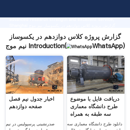
گزارش پروژه کلاس دوازدهم در یکسوساز نیم موج
manufacturer Grasping strong production capability,
advanced research strength and excellent service,
Shanghai گزارش پروژه کلاس دوازدهم در یکسوساز نیم موج
supplier create the value and bring values to all of
گزارش پروژه کلاس دوازدهم در یکسوساز
customers.
)
WhatsApp
نیم موج Introduction(
دریافت فایل با موضوع
اخبار جدول نیم فصل
طرح دانشگاه معماری
صفحه دوازدهم
سه طبقه به همراه
دانلود طرح دانشگاه معماری سه
صدرنشینی پرسپولیس در نیم