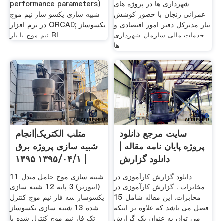
شهرداری ها در پروژه های
performance parameters)
عمرانی زنجان با حضور کوشش
شبیه سازی یکسو ساز نیم موج
تبار مدیرکل دفتر امور اقتصادی و
در نرم افزار ORCAD; یکسوساز
خدمات مالی سازمان شهرداری
نیم موج با بار RL
ها
سایت مرجع دانلود
متلب الکتریک|انجام
پروژه پایان نامه مقاله |
شبیه سازی پروژه برق
دانلود گزارش
| ۱۳۹۵/۰۴/۱ ۱۳۹۵
دانلود گزارش کارآموزی در
11 شبیه سازی موج حامل مبدل
مخابرات . گزارش کارآموزی در
(اینورتر) 3 پایه 12 شبیه سازی
مخابرات. این مقاله شامل 15
یکسوساز سه فاز نیم موج کنترل
فصل می باشد که علاوه بر اینکه
شده 13 شبیه سازی یکسوساز
می توان به عنوان یک گزارش
تک فاز نیم موج کنترل شده با