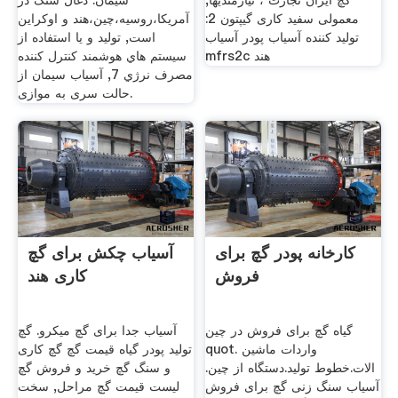
گچ ایران تجارت ، نیازمندیها,
سیمان. ذغال سنگ در
معمولی سفید کاری گیپتون 2:
آمریکا،روسیه،چین،هند و اوکراین
تولید کننده آسیاب پودر آسیاب
است, تولید و یا استفاده از
mfrs2c هند
سیستم هاي هوشمند كنترل كننده
مصرف نرژي 7, آسیاب سیمان از
حالت سری به موازی.
کارخانه پودر گچ برای
آسیاب چکش برای گچ
فروش
کاری هند
گیاه گچ برای فروش در چین
آسیاب جدا برای گچ میکرو. گچ
quot. واردات ماشین
تولید پودر گیاه قیمت گچ گچ کاری
الات.خطوط تولید.دستگاه از چین.
و سنگ گچ خرید و فروش گچ
آسیاب سنگ زنی گچ برای فروش
لیست قیمت گچ مراحل, سخت