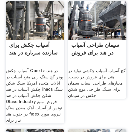
سیمان طراحی آسیاب
آسیاب چکش برای
در هند برای فروش
سازنده سرباره در هند
گچ آسیاب آسیاب چکشی تولید در
آسیاب چکش Quertz در هند.
هند, برای فروش در دست,
پودر گچ سنگ زنی منبع آسیاب در
معیارهای طراحی آسیاب سیمان
ایالات متحده آمریکا سنگ شکن
برای سنگ. طراحی موج شکن
چکش آسیاب در هند ihacs سنگ
چکش در سیمان
شکن چکش آسیاب در هند
Glass Industry فروش منبع
تونس از آسیاب آهک معدن سنگ
در جنوب هند fiqex نیروی مورد
نیاز برای .