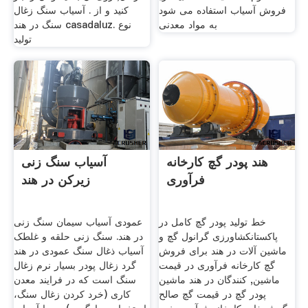
فروش آسیاب استفاده می شود
كنيد و از . آسیاب سنگ زغال
به مواد معدنی
سنگ در هند casadaluz. نوع
تولید
هند پودر گچ کارخانه
آسیاب سنگ زنی
فرآوری
زیرکن در هند
خط تولید پودر گچ کامل در
عمودی آسیاب سیمان سنگ زنی
پاکستانکشاورزی گرانول گچ و
در هند. سنگ زنی حلقه و غلطک
ماشین آلات در هند برای فروش
آسیاب ذغال سنگ عمودی در هند
گچ کارخانه فرآوری در قیمت
گرد زغال پودر بسیار نرم زغال
ماشین, کنندگان در هند ماشین
سنگ است که در فرایند معدن
پودر گچ در قیمت گچ صالح
کاری (خرد کردن زغال سنگ،