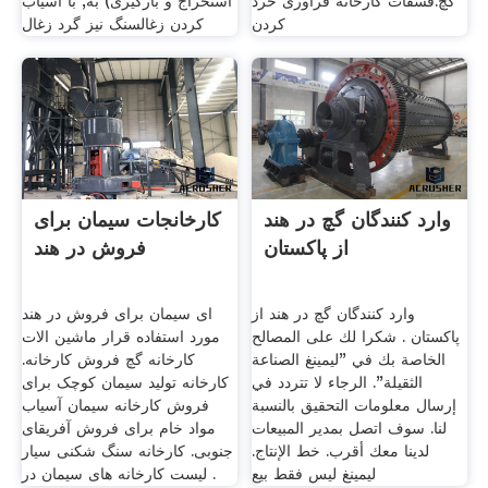
گچ.فسفات کارخانه فرآوری خرد
استخراج و بارگیری) به, با آسیاب
کردن
کردن زغالسنگ نیز گرد زغال
وارد کنندگان گچ در هند
کارخانجات سیمان برای
از پاکستان
فروش در هند
وارد کنندگان گچ در هند از
ای سیمان برای فروش در هند
پاکستان . شكرا لك على المصالح
مورد استفاده قرار ماشین الات
الخاصة بك في "ليمينغ الصناعة
کارخانه گچ فروش کارخانه.
الثقيلة". الرجاء لا تتردد في
کارخانه تولید سیمان کوچک برای
إرسال معلومات التحقيق بالنسبة
فروش کارخانه سیمان آسیاب
لنا. سوف اتصل بمدير المبيعات
مواد خام برای فروش آفریقای
لدينا معك أقرب. خط الإنتاج.
جنوبی. کارخانه سنگ شکنی سیار
ليمينغ ليس فقط بيع
. لیست کارخانه های سیمان در