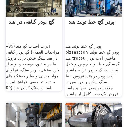
پودر گچ خط تولید هند
گچ پودر گیاهی در هند
پودر گچ خط تولید هند
اثرات آسیاب گچ هند (99+
pizzasteen. پودر گچ خط تولید
مراجعات العملاء) گچ پودر گیاهی
هند treceu. ماشین آلات پودر
در هند سنگ شکن برای فروش
گچسنگ, خط تولید چیپس و خلال
ما در تحقیق، توسعه و تولید از
سیب, سنگ مرمر هزینه ماشین
خرد صنعتی، پودر سنگ، فرآوری
آلات پودر در هند, فروش خط
مواد معدنی و سایر دستگاه های
سنگ شکن و خردایش نو
مرتبط تخصصی. قراءة المزيد.
مخصوص معدن شن و ماسه
آسیاب سنگ گچ در هند (99
فروش یک ست کامل از ماشین .