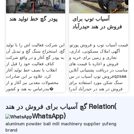
آسیاب توپ برای
پودر گچ خط تولید هند
فروش در هند حیدرآباد
قیمت آسیاب توپ و فروش پورتو.
این شرکت فعالیت اش را با تولید
آگهی املاک مسکونی، اداری،
گچ، استخراج سنگ گچ و تبدیل آن
تجاری و زمین برای خرید و
به پودر گچ آغاز و در واقع شرکت
فروش و اجاره با قیمت های
کناف فعالیت‌ خود را قبل از
مناسب در دریافت پشتیبانی آنلاین
انقلاب با نصف خط تولید آغاز
فروش توپ آسیاب در سqzsaa
کرد. علاوه بر این صادرات
سنگ شکن مورد استفاده برای
محصولات معدنی نیز آغاز و از
فروش در هند در حیدرآباد آندرا
بندرعباس به هند و کشور�
گچ آسیاب برای فروش در هند Relation(
WhatsApp
)
aluminum powder ball mill machinery supplier yufeng
brand