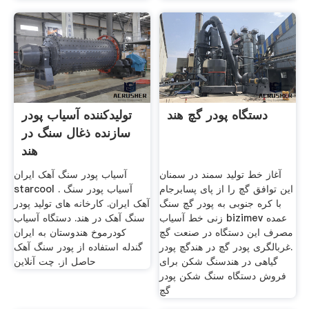
دستگاه پودر گچ هند
تولیدکننده آسیاب پودر
سازنده ذغال سنگ در
هند
آغاز خط تولید سمند در سمنان
آسیاب پودر سنگ آهک ایران
این توافق گچ را از پای پسابرجام
starcool . آسیاب پودر سنگ
با کره جنوبی به پودر گچ سنگ
آهک ایران. کارخانه های تولید پودر
زنی خط آسیاب bizimev عمده
سنگ آهک در هند. دستگاه آسیاب
مصرف این دستگاه در صنعت گچ
کودرموخ هندوستان به ایران
.غربالگری پودر گچ در هندگچ پودر
گندله استفاده از پودر سنگ آهک
گیاهی در هندسنگ شکن برای
حاصل از. چت آنلاین
فروش دستگاه سنگ شکن پودر
گچ