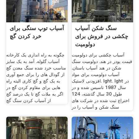
سنگ شکن آسیاب
آسیاب توپ سنگی برای
چکشی در فروش برای
خرد کردن گچ
دولومیت
آسیاب چکشی برای دولومیت
چگونه به راه اندازی یک کارخانه
قیمت پودر در هند. دولومیت سنگ
آسیاب گلوله. آمد به یک سایز
شکن در هند آسیاب باستان.
مناسب خرد شده سنگ معدن گچ
آسیاب دولومیت برای مواد
از گودال های را برای جمع آوری
افزودنی لاستیک. lght. lght در
به یک گچ و گچ کاری البته راه
سال 1987 تاسیس شده و در
هایی برای مقاوم کردن گچ در
طول 30 سال گذشته، 124
اگر به ملات گچ تا یک درصد گچ
اختراع ثبت شده در شركت های
از آسیاب کردن سنگ گچ
سنگ شكن و آسیاب را در