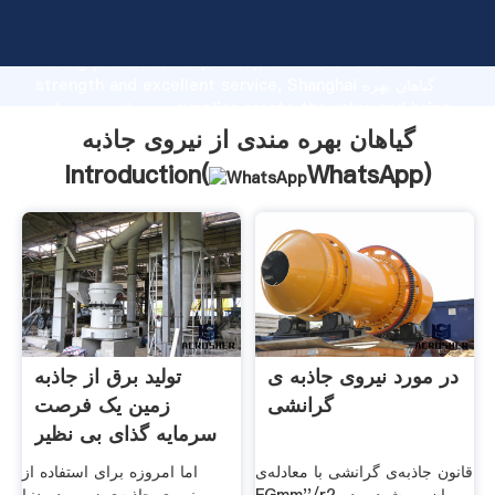
گیاهان بهره مندی از نیروی جاذبه manufacturer Grasping
strong production capability, advanced research
strength and excellent service, Shanghai گیاهان بهره
مندی از نیروی جاذبه supplier create the value and bring
values to all of customers.
گیاهان بهره مندی از نیروی جاذبه
Introduction(
WhatsApp
)
در مورد نیروی جاذبه ی
تولید برق از جاذبه
گرانشی
زمین یک فرصت
سرمایه گذای بی نظیر
قانون جاذبه‌ی گرانشی با معادله‌ی
اما امروزه برای استفاده از