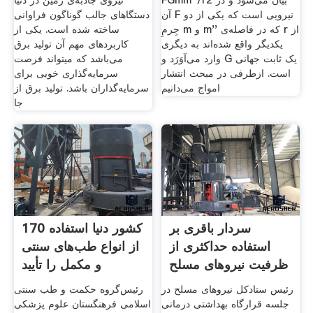
FGmm''/r2 بیان می‌شود و در
نیروی جاذبه‌ی زمین در دنیا
آن F نیرویی است که یکی از دو
دستگاهای جالب گوناگون فراوانی
جِرمِ m و m'' که در فاصله‌ی r از
ساخته شده است. یکی از
یکدیگر واقع شده‌اند به دیگری
کاربردهای مهم آن تولید برق
وارد می‌آوَرَد و G یک ثابت جهانی
می‌باشد که میتواند فرصت
است. ازطرفی در مبحث انتشار
سرمایه‌گذاری خوبی برای
امواج می‌دانیم
سرمایه‌گذاران باشد. تولید برق از
جا
سردار باقری بر
170 کشور دنیا استفاده
استفاده حداکثری از
از انواع طب‌های سنتی
ظرفیت‌ نیروهای مسلح
و مکمل را تأیید
در
رئیس ستادکل نیروهای مسلح در
رئیس‌گروه حکمت و طب سنتی
جلسه قرارگاه بهداشتی درمانی
اسلامی فرهنگستان علوم پزشکی