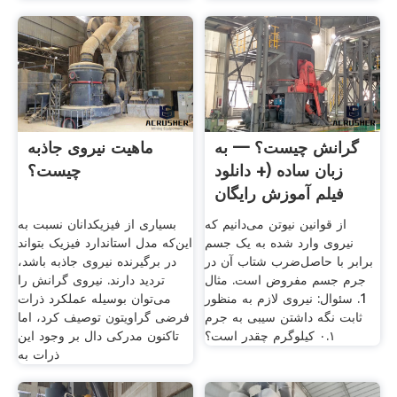
گرانش چیست؟ — به
ماهیت نیروی جاذبه
زبان ساده (+ دانلود
چیست؟
فیلم آموزش رایگان
از قوانین نیوتن می‌دانیم که
بسیاری از فیزیکدانان نسبت به
نیروی وارد شده به یک جسم
این‌که مدل استاندارد فیزیک بتواند
برابر با حاصل‌ضرب شتاب آن در
در برگیرنده نیروی جاذبه باشد،
جرم جسم مفروض است. مثال
تردید دارند. نیروی گرانش را
1. سئوال: نیروی لازم به منظور
می‌توان بوسیله عملکرد ذرات
ثابت نگه داشتن سیبی به جرم
فرضی گراویتون توصیف کرد، اما
۰.۱ کیلوگرم چقدر است؟
تاکنون مدرکی دال بر وجود این
ذرات به