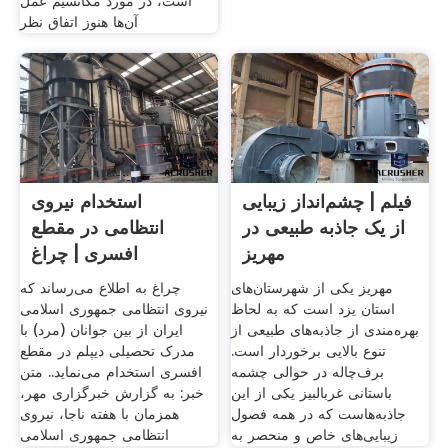
است، در مورد مکانسیم عمل
آن‌ها هنوز اتفاق نظر
فیلم | چشم‌انداز زیبایی
استخدام نیروی
از یک جاذبه طبیعی در
انتظامی در مقطع
مهریز
افسری | چراغ
مهریز یکی از شهرستان‌های
چراغ به اطلاع می‌رساند که
استان یزد است که به لحاظ
نیروی انتظامی جمهوری اسلامی
بهره‌مندی از جاذبه‌های طبیعی از
ایران از بین جوانان (مرد) با
تنوع بالایی برخوردار است.
مدرک تحصیلی دیپلم در مقطع
برف‌چاله در حوالی چشمه
افسری استخدام می‌نماید.. متن
باستانی غربالبیز یکی از این
خبر: به گزارش خبرگزاری مهر،
جاذبه‌هاست که در همه فصول
همزمان با هفته ناجا، نیروی
زیبایی‌های خاص و منحصر به
انتظامی جمهوری اسلامی