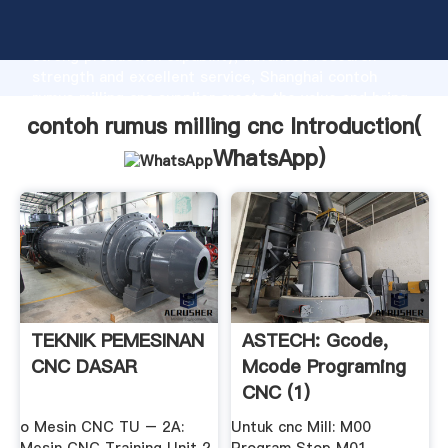
contoh rumus milling cnc manufacturer Grasping
strong production capability, advanced research
strength and excellent service, Shanghai contoh
rumus milling cnc supplier create the value and bring
values to all of customers.
contoh rumus milling cnc Introduction(
WhatsApp
)
TEKNIK PEMESINAN
ASTECH: Gcode,
CNC DASAR
Mcode Programing
CNC (1)
o Mesin CNC TU – 2A:
Untuk cnc Mill: M00