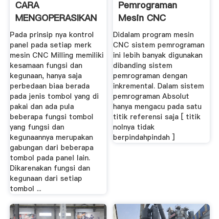
CARA
Pemrograman
MENGOPERASIKAN
Mesin CNC
MESIN CNC
Pada prinsip nya kontrol
Didalam program mesin
MILLING
panel pada setiap merk
CNC sistem pemrograman
mesin CNC Milling memiliki
ini lebih banyak digunakan
kesamaan fungsi dan
dibanding sistem
kegunaan, hanya saja
pemrograman dengan
perbedaan biaa berada
inkremental. Dalam sistem
pada jenis tombol yang di
pemrograman Absolut
pakai dan ada pula
hanya mengacu pada satu
beberapa fungsi tombol
titik referensi saja [ titik
yang fungsi dan
nolnya tidak
kegunaannya merupakan
berpindahpindah ]
gabungan dari beberapa
tombol pada panel lain.
Dikarenakan fungsi dan
kegunaan dari setiap
tombol ...