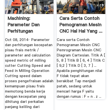
Machining:
Cara Serta Contoh
Parameter Dan
Pemograman Mesin
Perhitungan
CNC Hal Hal Yang ...
Kecepatan Pisau
Oct 08, 2014· Parameter
Cara serta Contoh
Frais ...
dan perhitungan kecepatan
Pemograman Mesin CNC
pisau frais metrik /
Pemrograman Mesin CNC
parameter and calculation
Diagram Cartesian. Titik A [
speed metric of milling
5, 8 ] Titik B [ 6, 4 ] Titik C
cutter Cutting Speed and
[ 9,2 ] Titik D [ 3, 7 ] ...
Feed in Milling Operation
Apabila penghitungan nilai
Cutting speed dalam
F tidak tepat akan
proses pengefraisan adalah
berakibat Tap menjadi
kemampuan pisau frais
patah, sedang untuk
memotong benda kerja
mencari harga F yaitu
dengan kecepatan yang
dengan rumus : F = n . z ...
dihitung dari perkalian
panjang keliling dari