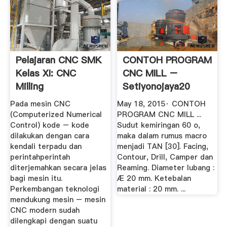
Pelajaran CNC SMK
CONTOH PROGRAM
Kelas XI: CNC
CNC MILL –
Milling
Setiyonojaya20
Pada mesin CNC
May 18, 2015· CONTOH
(Computerized Numerical
PROGRAM CNC MILL ...
Control) kode – kode
Sudut kemiringan 60 o,
dilaku­kan dengan cara
maka dalam rumus macro
kendali terpadu dan
menjadi TAN [30]. Facing,
perintahperintah
Contour, Drill, Camper dan
diterjemahkan secara jelas
Reaming. Diameter lubang :
bagi mesin itu.
Æ 20 mm. Ketebalan
Perkembangan teknologi
material : 20 mm. ...
mendukung mesin – mesin
CNC modern sudah
dilengkapi dengan suatu