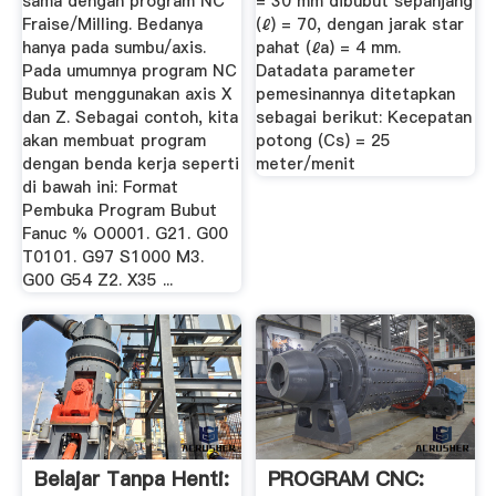
sama dengan program NC
= 30 mm dibubut sepanjang
Fraise/Milling. Bedanya
(ℓ) = 70, dengan jarak star
hanya pada sumbu/axis.
pahat (ℓa) = 4 mm.
Pada umumnya program NC
Datadata parameter
Bubut menggunakan axis X
pemesinannya ditetapkan
dan Z. Sebagai contoh, kita
sebagai berikut: Kecepatan
akan membuat program
potong (Cs) = 25
dengan benda kerja seperti
meter/menit
di bawah ini: Format
Pembuka Program Bubut
Fanuc % O0001. G21. G00
T0101. G97 S1000 M3.
G00 G54 Z2. X35 ...
Belajar Tanpa Henti:
PROGRAM CNC: