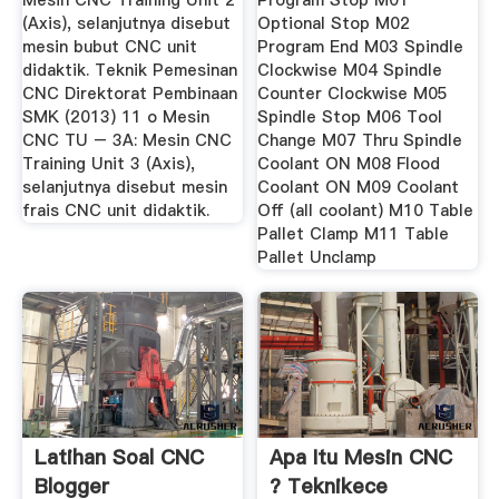
Mesin CNC Training Unit 2
Program Stop M01
(Axis), selanjutnya disebut
Optional Stop M02
mesin bubut CNC unit
Program End M03 Spindle
didaktik. Teknik Pemesinan
Clockwise M04 Spindle
CNC Direktorat Pembinaan
Counter Clockwise M05
SMK (2013) 11 o Mesin
Spindle Stop M06 Tool
CNC TU – 3A: Mesin CNC
Change M07 Thru Spindle
Training Unit 3 (Axis),
Coolant ON M08 Flood
selanjutnya disebut mesin
Coolant ON M09 Coolant
frais CNC unit didaktik.
Off (all coolant) M10 Table
Pallet Clamp M11 Table
Pallet Unclamp
Latihan Soal CNC
Apa Itu Mesin CNC
Blogger
? Teknikece