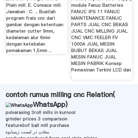
Plain mill. E. Convace mill.
module Fanuc Batteries
Jawaban : C. ... Buatlah
FANUC iPS 11 FANUC
program frais cnc dari
MAINTENANCE FANUC
gambar dengan ketentuan
PARTS JUAL CNC BEKAS
diameter cutter 9mm,
JUAL CNC MILLING JUAL
kedalaman alur 6mm
CNC VMC FEELER FV
dengan ketebalan
1000A JUAL MESIN
pemakaman 1,5mm ...
BUBUT BEKAS JUAL
MESIN FANUC JUAL
MESIN PABRIK Konsep
Pemesinan Terkini LCD dan
.
contoh rumus milling cnc Relation(
WhatsApp
)
pulvarasing 3roll mills in kurnool
grinder prices 3 comparison
featurebof ball mill purchase
معادن در لیست زیمبابوه