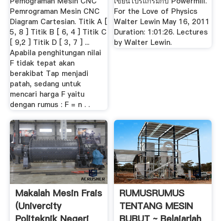
Pemograman Mesin CNC
เขียนโปรแกรมกับ Powermill.
Pemrograman Mesin CNC
For the Love of Physics
Diagram Cartesian. Titik A [
Walter Lewin May 16, 2011
5, 8 ] Titik B [ 6, 4 ] Titik C
Duration: 1:01:26. Lectures
[ 9,2 ] Titik D [ 3, 7 ] ...
by Walter Lewin.
Apabila penghitungan nilai
F tidak tepat akan
berakibat Tap menjadi
patah, sedang untuk
mencari harga F yaitu
dengan rumus : F = n . .
Makalah Mesin Frais
RUMUSRUMUS
(univercity
TENTANG MESIN
Politeknik Negeri
BUBUT ~ Belajarlah