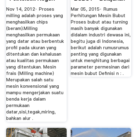
Medan ...
Sampai Di ...
Nov 14, 2012· Proses
Mar 05, 2015· Rumus
milling adalah proses yang
Perhitungan Mesin Bubut
menghasilkan chips
Proses bubut atau turning
(beram).Milling
masih banyak digunakan
menghasilkan permukaan
didalam industri dewasa ini,
yang datar atau berbentuk
begitu juga di Indonesia,
profil pada ukuran yang
berikut adalah rumusrumus
ditentukan dan kehalusan
penting yang digunakan
atau kualitas permukaan
untuk menghitung berbagai
yang ditentukan. Mesin
parameter permesinan dari
frais (Milling machine)
mesin bubut Definisi n : .
Merupakan salah satu
mesin konvensional yang
mampu mengerjakan suatu
benda kerja dalam
permukaan
datar,sisi,tegak,miring,
bahkan alur .