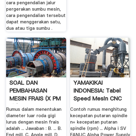
cara pengendalian jalur
pergerakan sumbu mesin,
cara pengendalian tersebut
dapat menggerakan satu,
dua atau tiga sumbu .
SOAL DAN
YAMAKIKAI
PEMBAHASAN
INDONESIA: Tabel
MESIN FRAIS (X PM
Speed Mesin CNC
1) | Technical ...
Rumus dalam menentukan
Contoh rumus menghitung
diameter luar roda gigi
kecepatan putaran spindle
lurus dengan mesin frais
n= kecepatan putaran
adalah ... Jawaban : B. ... B.
spindle (rpm) ... Alpha i SV
End mill. C. Angle mill. D.
FANUC Alpha Power Supply