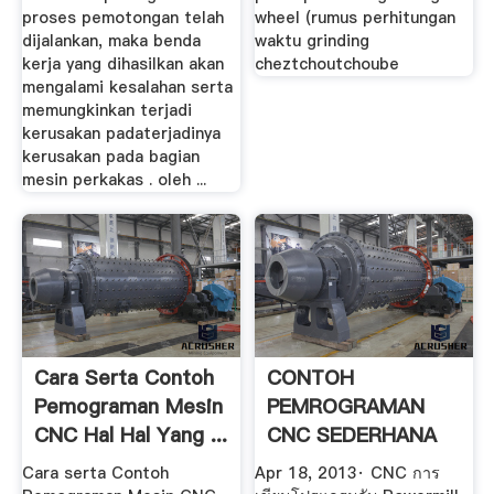
proses pemotongan telah
wheel (rumus perhitungan
dijalankan, maka benda
waktu grinding
kerja yang dihasilkan akan
cheztchoutchoube
mengalami kesalahan serta
memungkinkan terjadi
kerusakan padaterjadinya
kerusakan pada bagian
mesin perkakas . oleh ...
Cara Serta Contoh
CONTOH
Pemograman Mesin
PEMROGRAMAN
CNC Hal Hal Yang ...
CNC SEDERHANA
MENGGUNAKAN .
Cara serta Contoh
Apr 18, 2013· CNC การ