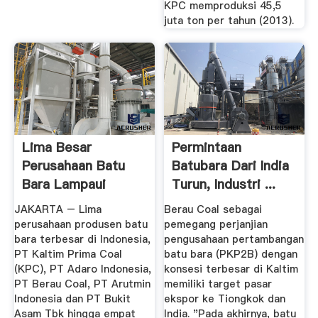
KPC memproduksi 45,5
juta ton per tahun (2013).
Lima Besar
Permintaan
Perusahaan Batu
Batubara Dari India
Bara Lampaui
Turun, Industri ...
Kewajiban DMO ...
JAKARTA – Lima
Berau Coal sebagai
perusahaan produsen batu
pemegang perjanjian
bara terbesar di Indonesia,
pengusahaan pertambangan
PT Kaltim Prima Coal
batu bara (PKP2B) dengan
(KPC), PT Adaro Indonesia,
konsesi terbesar di Kaltim
PT Berau Coal, PT Arutmin
memiliki target pasar
Indonesia dan PT Bukit
ekspor ke Tiongkok dan
Asam Tbk hingga empat
India. "Pada akhirnya, batu