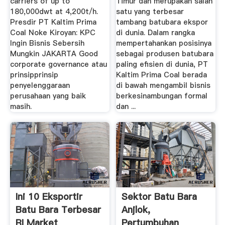
carriers of up to
Timur dan merupakan salah
180,000dwt at 4,200t/h.
satu yang terbesar
Presdir PT Kaltim Prima
tambang batubara ekspor
Coal Noke Kiroyan: KPC
di dunia. Dalam rangka
Ingin Bisnis Sebersih
mempertahankan posisinya
Mungkin JAKARTA Good
sebagai produsen batubara
corporate governance atau
paling efisien di dunia, PT
prinsipprinsip
Kaltim Prima Coal berada
penyelenggaraan
di bawah mengambil bisnis
perusahaan yang baik
berkesinambungan formal
masih.
dan ...
Ini 10 Eksportir
Sektor Batu Bara
Batu Bara Terbesar
Anjlok,
RI Market
Pertumbuhan