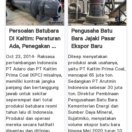
Persoalan Batubara
Pengusaha Batu
Di Kaltim: Peraturan
Bara Jajaki Pasar
Ada, Penegakan ...
Ekspor Baru
Ekonomi Dan ...
Oct 23, 2014· Raksasa
Dileep menyatakan
pertambangan Indonesia
produksi anak usahanya,
PT Adaro dan PT Kaltim
yaitu PT Kaltim Prima Coal,
Prima Coal (KPC) misalnya,
mencapai 65 juta ton.
memiliki kontrak jangka
Sedangkan PT Arutmin
panjang dan bertanggung
Indonesia sebesar 30 juta
jawab untuk sekitar
ton. Direktur Pembinaan
seperempat dari total
Pengusahaan Batu Bara
produksi batubara resmi
Kementerian Energi dan
tahun lalu di Indonesia.
Sumber Daya Mineral,
Produksi dan operasi
Sujatmiko, menyatakan
mereka secara hatihati
volume ekspor batu bara
dipantau dan ditinjau
hingga Mei 2020 turun 10