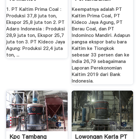
Ekonomi Kaltim
1. PT Kaltim Prima Coal :
Keempatnya adalah PT
Minus ...
Produksi 37,8 juta ton,
Kaltim Prima Coal, PT
Ekspor 25,8 juta ton 2. PT
Kideco Jaya Agung, PT
Adaro Indonesia : Produksi
Berau Coal, dan PT
28,9 juta ton, Ekspor 25,7
Indominco Mandiri. Adapun
juta ton 3. PT Kideco Jaya
pangsa ekspor batu bara
Agung: Produksi 22,4 juta
Kaltim ke Tiongkok
ton, ...
sebesar 33 persen dan ke
India 26,79 sebagaimana
Laporan Perekonomian
Kaltim 2019 dari Bank
Indonesia.
Kpc Tambang
Lowongan Kerja PT