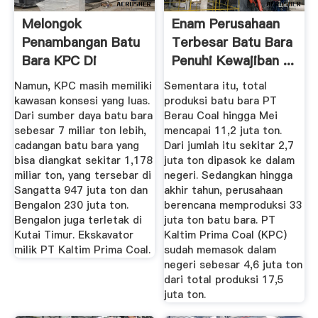
Melongok
Enam Perusahaan
Penambangan Batu
Terbesar Batu Bara
Bara KPC Di
Penuhi Kewajiban ...
Sangatta ...
Namun, KPC masih memiliki
Sementara itu, total
kawasan konsesi yang luas.
produksi batu bara PT
Dari sumber daya batu bara
Berau Coal hingga Mei
sebesar 7 miliar ton lebih,
mencapai 11,2 juta ton.
cadangan batu bara yang
Dari jumlah itu sekitar 2,7
bisa diangkat sekitar 1,178
juta ton dipasok ke dalam
miliar ton, yang tersebar di
negeri. Sedangkan hingga
Sangatta 947 juta ton dan
akhir tahun, perusahaan
Bengalon 230 juta ton.
berencana memproduksi 33
Bengalon juga terletak di
juta ton batu bara. PT
Kutai Timur. Ekskavator
Kaltim Prima Coal (KPC)
milik PT Kaltim Prima Coal.
sudah memasok dalam
negeri sebesar 4,6 juta ton
dari total produksi 17,5
juta ton.