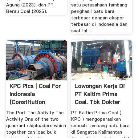
Agung (2023), dan PT
satu perusahaan tambang
Berau Coal (2025).
penghasil batu bara
terbesar dengan ekspor
terbesar di indonesia dan
saat ini ...
KPC Pics | Coal For
Lowongan Kerja Di
Indonesia
PT Kaltim Prima
(Constitution
Coal. Tbk Dokter
1945:33)
Hamil
The Port The Activity The
PT Kaltim Prima Coal (
Activity One of the two
KPC ) mengoperasikan
quadrant shiploaders which
sebuah tambang batu bara
together can load bulk
di Sangatta Kalimantan