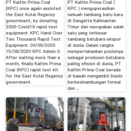
PT Kaltim Prima Coal
PT Kaltim Prima Coal (
(KPC) once again assisted
KPC ) mengoperasikan
the East Kutai Regency
sebuah tambang batu bara
government, by donating
di Sangatta Kalimantan
2000 Covid19 rapid test
Timur dan merupakan salah
equipment. KPC Hand Over
satu yang terbesar
Two Thousand Rapid Test
tambang batubara ekspor
Equipment. 04/06/2020
di dunia. Dalam rangka
15/06/2020 KPC Admin 0.
mempertahankan posisinya
After waiting more than a
sebagai produsen batubara
month, finally Kaltim Prima
paling efisien di dunia, PT
Coal (KPC) rapid test kit
Kaltim Prima Coal berada
for the East Kutai Regency
di bawah mengambil bisnis
government.
berkesinambungan formal
dan ...