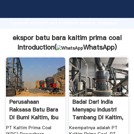
ekspor batu bara kaltim prima coal manufacturer
Grasping strong production capability, advanced
research strength and excellent service, Shanghai
ekspor batu bara kaltim prima coal supplier create
the value and bring values to all of customers.
ekspor batu bara kaltim prima coal
Introduction(
WhatsApp
)
Perusahaan
Badai Dari India
Raksasa Batu Bara
Menyapu Industri
Di Bumi Kaltim, Ibu
Tambang Di Kaltim,
Kota Baru
PHK ...
PT Kaltim Prima Coal
Keempatnya adalah PT