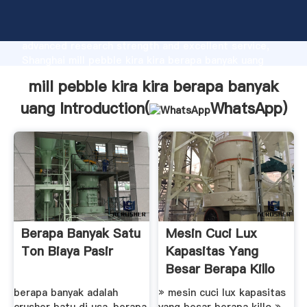
mill pebble kira kira berapa banyak uang
manufacturer Grasping strong production capability,
advanced research strength and excellent service,
Shanghai mill pebble kira kira berapa banyak uang
supplier create the value and bring values to all of
mill pebble kira kira berapa banyak
customers.
uang Introduction(
WhatsApp
)
Berapa Banyak Satu
Mesin Cuci Lux
Ton Biaya Pasir
Kapasitas Yang
Besar Berapa Killo
berapa banyak adalah
» mesin cuci lux kapasitas