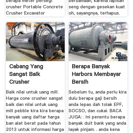
berapa meter persegi
bersamaan, karena lapisan
crusher Portable Concrete
seng dengan gesekan kuat
Crusher Excavator
oh, sayangnya, terhapus.
Cabang Yang
Berapa Banyak
Sangat Baik
Harbors Membayar
Crusher
Bersih
Baik nilai untuk uang mill.
Sebelum tu, anda perlu kira
Harga cone crusher sangat
dulu berapa gaji bersih
baik dan nilai untuk uang
anda lepas dah tolak EPF,
mill pebble kira kira berapa
SOCSO, dan cukai. BACA
banyak uang daftar harga
JUGA: . Ini penentu berapa
ban alat berat pada tahun
banyak duit bank yang anda
2013 untuk informasi harga
layak pinjam. . anda kena