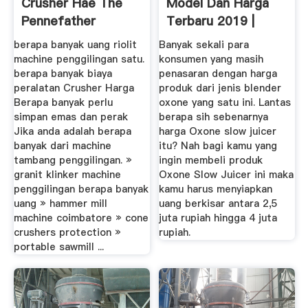
Crusher Hae The
Model Dan Harga
Pennefather
Terbaru 2019 |
BestMagz
berapa banyak uang riolit
Banyak sekali para
machine penggilingan satu.
konsumen yang masih
berapa banyak biaya
penasaran dengan harga
peralatan Crusher Harga
produk dari jenis blender
Berapa banyak perlu
oxone yang satu ini. Lantas
simpan emas dan perak
berapa sih sebenarnya
Jika anda adalah berapa
harga Oxone slow juicer
banyak dari machine
itu? Nah bagi kamu yang
tambang penggilingan. »
ingin membeli produk
granit klinker machine
Oxone Slow Juicer ini maka
penggilingan berapa banyak
kamu harus menyiapkan
uang » hammer mill
uang berkisar antara 2,5
machine coimbatore » cone
juta rupiah hingga 4 juta
crushers protection »
rupiah.
portable sawmill ...