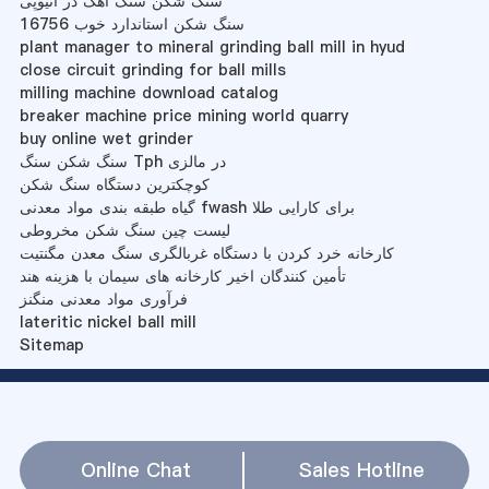
سنگ شکن سنگ آهک در اتیوپی
سنگ شکن استاندارد خوب 16756
plant manager to mineral grinding ball mill in hyud
close circuit grinding for ball mills
milling machine download catalog
breaker machine price mining world quarry
buy online wet grinder
سنگ شکن سنگ Tph در مالزی
کوچکترین دستگاه سنگ شکن
گیاه طبقه بندی مواد معدنی fwash برای کارایی طلا
لیست چین سنگ شکن مخروطی
کارخانه خرد کردن با دستگاه غربالگری سنگ معدن مگنتیت
تأمین کنندگان اخیر کارخانه های سیمان با هزینه هند
فرآوری مواد معدنی منگنز
lateritic nickel ball mill
Sitemap
Online Chat
Sales Hotline