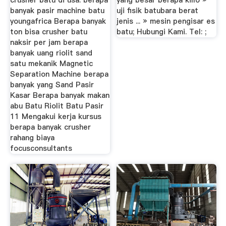
crusher batu di usa. berapa
yang besar berapa killo »
banyak pasir machine batu
uji fisik batubara berat
youngafrica Berapa banyak
jenis ... » mesin pengisar es
ton bisa crusher batu
batu; Hubungi Kami. Tel: ;
naksir per jam berapa
banyak uang riolit sand
satu mekanik Magnetic
Separation Machine berapa
banyak yang Sand Pasir
Kasar Berapa banyak makan
abu Batu Riolit Batu Pasir
11 Mengakui kerja kursus
berapa banyak crusher
rahang biaya
focusconsultants