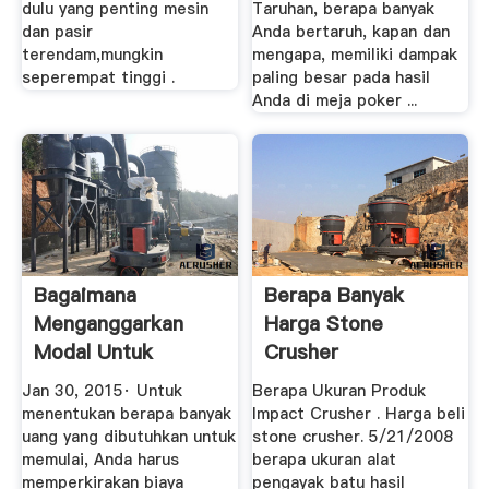
dulu yang penting mesin
Taruhan, berapa banyak
dan pasir
Anda bertaruh, kapan dan
terendam,mungkin
mengapa, memiliki dampak
seperempat tinggi .
paling besar pada hasil
Anda di meja poker ...
Bagaimana
Berapa Banyak
Menganggarkan
Harga Stone
Modal Untuk
Crusher
Mendirikan Sebuah
Jan 30, 2015· Untuk
Berapa Ukuran Produk
...
menentukan berapa banyak
Impact Crusher . Harga beli
uang yang dibutuhkan untuk
stone crusher. 5/21/2008
memulai, Anda harus
berapa ukuran alat
memperkirakan biaya
pengayak batu hasil