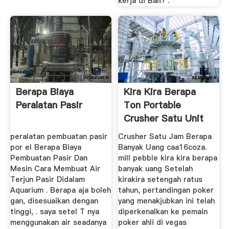
kerja di Bali? .
Berapa Biaya
Kira Kira Berapa
Peralatan Pasir
Ton Portable
Crusher Satu Unit
peralatan pembuatan pasir
Crusher Satu Jam Berapa
por el Berapa Biaya
Banyak Uang caa16coza.
Pembuatan Pasir Dan
mill pebble kira kira berapa
Mesin Cara Membuat Air
banyak uang Setelah
Terjun Pasir Didalam
kirakira setengah ratus
Aquarium . Berapa aja boleh
tahun, pertandingan poker
gan, disesuaikan dengan
yang menakjubkan ini telah
tinggi, . saya setel T nya
diperkenalkan ke pemain
menggunakan air seadanya
poker ahli di vegas