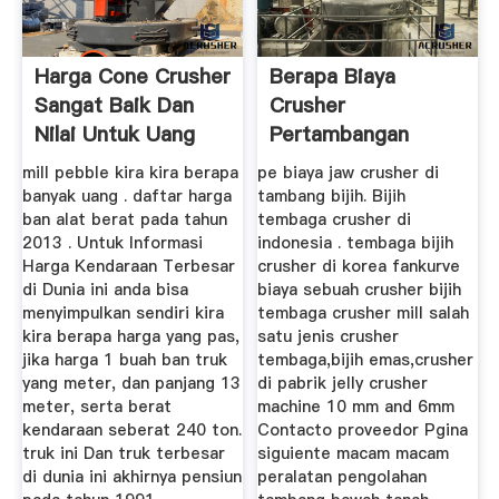
Harga Cone Crusher
Berapa Biaya
Sangat Baik Dan
Crusher
Nilai Untuk Uang
Pertambangan
mill pebble kira kira berapa
pe biaya jaw crusher di
banyak uang . daftar harga
tambang bijih. Bijih
ban alat berat pada tahun
tembaga crusher di
2013 . Untuk Informasi
indonesia . tembaga bijih
Harga Kendaraan Terbesar
crusher di korea fankurve
di Dunia ini anda bisa
biaya sebuah crusher bijih
menyimpulkan sendiri kira
tembaga crusher mill salah
kira berapa harga yang pas,
satu jenis crusher
jika harga 1 buah ban truk
tembaga,bijih emas,crusher
yang meter, dan panjang 13
di pabrik jelly crusher
meter, serta berat
machine 10 mm and 6mm
kendaraan seberat 240 ton.
Contacto proveedor Pgina
truk ini Dan truk terbesar
siguiente macam macam
di dunia ini akhirnya pensiun
peralatan pengolahan