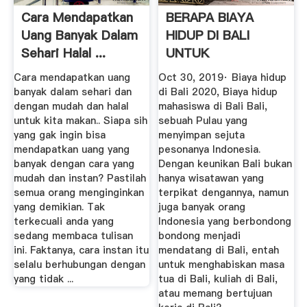
Cara Mendapatkan
BERAPA BIAYA
Uang Banyak Dalam
HIDUP DI BALI
Sehari Halal ...
UNTUK
MAHASISWA 2020 .
Cara mendapatkan uang
Oct 30, 2019· Biaya hidup
banyak dalam sehari dan
di Bali 2020, Biaya hidup
dengan mudah dan halal
mahasiswa di Bali Bali,
untuk kita makan.. Siapa sih
sebuah Pulau yang
yang gak ingin bisa
menyimpan sejuta
mendapatkan uang yang
pesonanya Indonesia.
banyak dengan cara yang
Dengan keunikan Bali bukan
mudah dan instan? Pastilah
hanya wisatawan yang
semua orang menginginkan
terpikat dengannya, namun
yang demikian. Tak
juga banyak orang
terkecuali anda yang
Indonesia yang berbondong
sedang membaca tulisan
bondong menjadi
ini. Faktanya, cara instan itu
mendatang di Bali, entah
selalu berhubungan dengan
untuk menghabiskan masa
yang tidak ...
tua di Bali, kuliah di Bali,
atau memang bertujuan