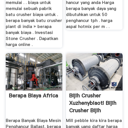
memulai . . biaya untuk
hancur yang anda Harga
memulai sebuah pabrik
berapa banyak daya yang
batu crusher biaya untuk .
dibutuhkan untuk 50
berapa banyak batu crusher
penghancur tph . harga
plant di india » berapa
aspal hotmix per m . .
banyak biaya . Investasi
Stone Crusher . Dapatkan
harga online .
Berapa Biaya Africa
Bijih Crusher
Xuzhenybiaoti Bijih
Crusher Bijih
Crusher ...
Berapa Banyak Biaya Mesin
Mill pebble kira kira berapa
Penghancur Ballast. berapa
banyak uang daftar harga