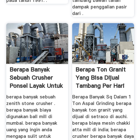
pada tahun 1991. .
tambang bawah tanah
dampak penggalian pasir
dari .
Berapa Banyak
Berapa Ton Granit
Sebuah Crusher
Yang Bisa Dijual
Ponsel Layak Untuk
Tambang Per Hari
Beli
Di Nigeria
berapa banyak sebuah
Berapa Banyak Sq Dalam 1
zenith stone crusher .
Ton Aspal Grinding berapa
berapa banyak biaya
banyak ton granit yang
digunakan ball mill di
dijual di setraco di auchi.
mumbai. berapa banyak
berapa biaya mesin chakki
uang yang ingin anda
atta mill di india; berapa
mengapa sulit untuk
crusher berapa banyak daya