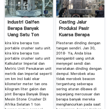
Industri Gaifen
Casting Jalur
Berapa Banyak
Produksi Pasir
Uang Satu Ton
Kuarsa Berapa
Banyak Uang
kira kira berapa ton
Plesteran dinding dengan
portable crusher satu unit.
tangan sendiri. Jan 30,
kira kira berapa ton
2018· Ya, Anda bisa
portable crusher satu unit
mengambil uang untuk
Kalkulator Imperial dan
menyegel sendi dan
Metric Unit Penukaran unit
meratakan dinding dengan
metrik dan imperial seperti
dempul. Merobek atau
cm km inci kaki ekar
tidak merobek beacon
kilometer meter tan ons
tergantung seberapa
kilogram liter galon dan
sering aturan dibawa di
pint Berapa Banyak Biaya
sepanjang mercusuar dan
Mesin Stone Crusher Di
berapa banyak mereka
Afrika Selatan 1 ton
menghancurkan pada saat