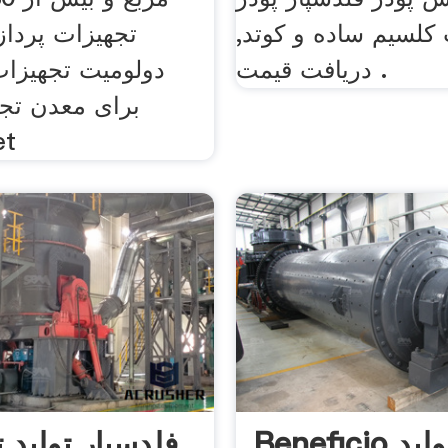
 کلسیم ساده و کوتد,
تجهیزات پرد
دریافت قیمت .
دولومیت تجهیزا
برای معدن تج
استف
Beneficio تولید
فلدسپار تولید 