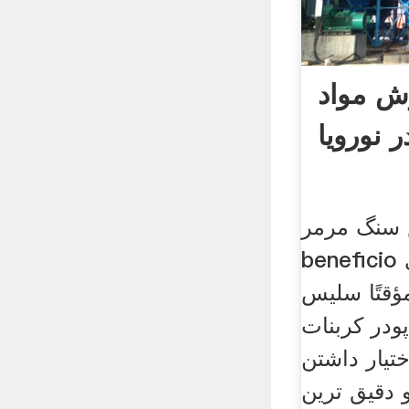
ش مواد
 نورویا
 سنگ مرمر
beneficio برای مواد افزودنی
ؤقتًا سلیس
ودر کربنات
ختیار داشتن
 دقیق ترین