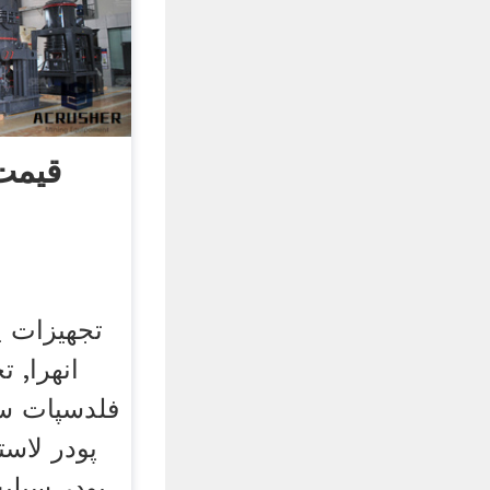
قیمت 
تجهیزات پ
انهرا, 
فلدسپات سن
پودر لاست
پودر سیلی