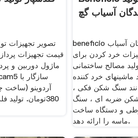
دگان آسیاب گچ
beneficio تولید کنندگان آسیاب
تصویر تجهیزات تول
یزات خرد کردن برای
قیمت تجهیزات پرداز
لید مصالح ساختمانی ، SKM
ماژول دوربین و پر
 ماشینهای خرد کننده
 CMUcam5
نند سنگ شکن فکی ،
کن ضربه ای ، سنگ
380تومان. تولید ف
ی و دستگاه ساخت
ماسه را ارائه دهد.