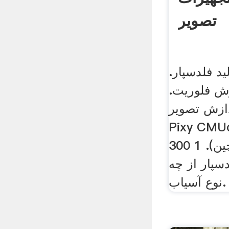
تصویر
ید فلدسپار.
ش فلوریت.
دازش تصویر
Pixy سازگار با
آردوینو (ساخت چین). 1 300
لدسپار از چه
نوع آسیاب.