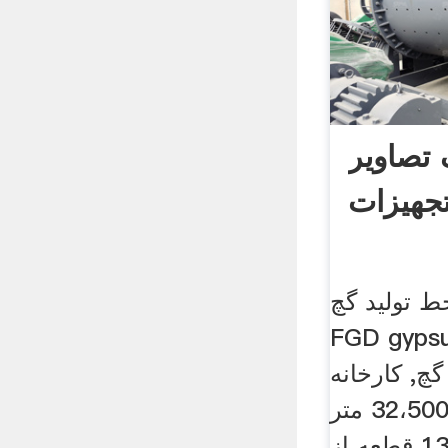
 تصاویر
جهیزات
ط تولید گچ
FGD gyps
گچ, کارخانه
فولادساختار جدید 32،500 متر
مربع و بیش از 130 قطعه از