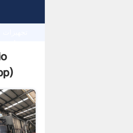
h
pp
)