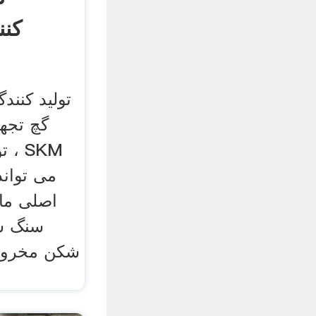
کنن
گچ تجه
تو
می تواند
اصلی ما
سنگ ش
شکن مخروط