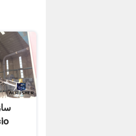
ساز
کائو