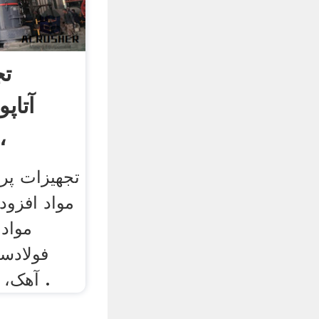
تج
آتاپ
افزودنی خوراک،
تجهیزات پرد
مواد افزو
مواد 
فولادسا
آهک، دولومیت، کک و ذغال .