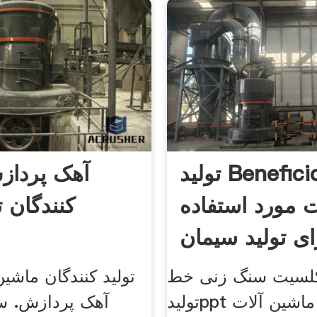
تولید Beneficio
آهک پرداز
 مورد استفاده
کنندگان 
ای تولید سیمان
 کلسیت سنگ زنی خط
تولید کنندگان ماشی
تولیدppt تولید ماشین آلات
آهک پردازش. سا