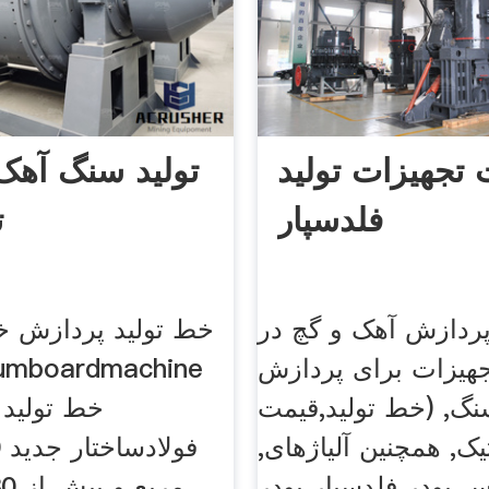
تجهیزات تولید
تولید سنگ آهک
فلدسپار
ت
ردازش آهک و گچ در
خط تولید پردازش خ
تجهیزات برای پردازش
umboardmachine
گ, (خط تولید,قیمت
خط تولید 
یک, همچنین آلیاژهای,
س پودر فلدسپار پودر