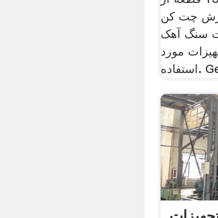
ازش چت کن
ت سنگ آهک
هیزات مورد
اده. Get
تجهیزات