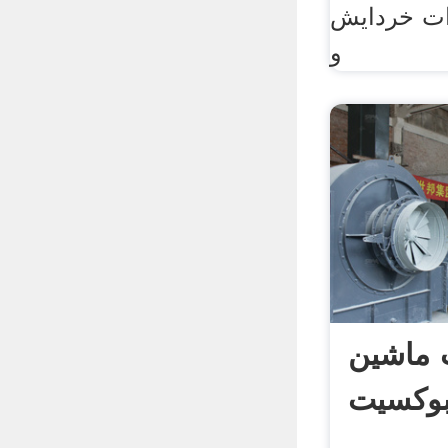
ات خردایش
و
 ماشین
وکسیت