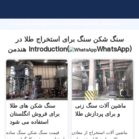
سنگ شکن سنگ برای استخراج طلا در هندمن manufacturer
Grasping strong production capability, advanced
research strength and excellent service, Shanghai
سنگ شکن سنگ برای استخراج طلا در هندمن supplier
create the value and bring values to all of customers.
سنگ شکن سنگ برای استخراج طلا در
)
WhatsApp
هندمن Introduction(
ماشین آلات سنگ زنی
سنگ شکن های طلا
و برای پردازش طلا
برای فروش انگلستان
استفاده می شود
ماشین آلات استخراج از معادن
قیمت سنگ شکن سنگ ساده