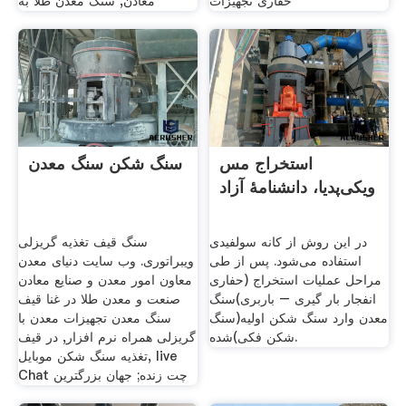
حفاری تجهیزات
معادن, سنگ معدن طلا به
استخراج مس
سنگ شکن سنگ معدن
ویکی‌پدیا، دانشنامهٔ آزاد
در این روش از کانه سولفیدی
سنگ قیف تغذیه گریزلی
استفاده می‌شود. پس از طی
ویبراتوری. وب سایت دنیای معدن
مراحل عملیات استخراج (حفاری
معاون امور معدن و صنایع معادن
انفجار بار گیری – باربری)سنگ
صنعت و معدن طلا در غنا قیف
معدن وارد سنگ شکن اولیه(سنگ
سنگ معدن تجهیزات معدن با
شکن فکی)شده.
گریزلی همراه نرم افزار, در قیف
تغذیه سنگ شکن موبایل, live
Chat چت زنده; جهان بزرگترین