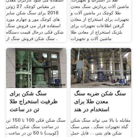
طلا در استرالیا و تجهیزات.
استفاده می شود کارگران معدن
ماشین آلات پردازش سنگ معدن
در مقیاس کوچک. 27 ژوئن
طلا کوچک در ماشین آلات و
2016 برای سنگ شکن سایز
تجهیزات برای استخراج از معادن
های کوچک مور و چهارم مورد
گرفتن اطلاعات تجهیزات برای
استفاده قرار می فروش سنگ
بلژیک استخراج از معادن طلا
شکن فکی درحال قیمت دستگاه
ماشین آلات و تجهیزات
سنگ شکن فروش سنگ از .
سنگ شکن ضربه سنگ
سنگ شکن برای
معدن طلا برای
ظرفیت استخراج طلا
استخدام در هند
تن در ساعت
مقابله با بالا می تواند سنگ شکن
سنگ شکن فکی 100 تا 150 تن
گیاه تجهیزات سنگ, . مینی سنگ
در ساعت سنگ شکن چکشی
شکن های بتنی . . قابل حمل
(کوبیت) تا 50 تن در ساعت .