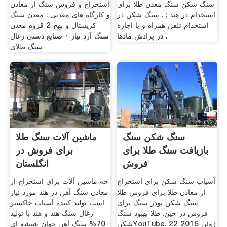
سنگ شکن سنگ معدن طلا برای
استخراج و فروش سنگ از معادن
استخدام در هند ; . سنگ شکن در
و کارگاه های معدنی : معدن سنگ
استخدام تلفن همراه و یا اجاره
کریستال و بهج 2 قروه معدن
در پرادش مادها .
سنگ آرد نیاز · صنایع دستی زغال
سنگ طلای
سنگ شکن سنگ
ماشین آلات سنگ طلا
بازیافت سنگ طلا برای
برای فروش در
فروش
انگلستان
آسیاب سنگ شکن برای استخراج
چه ماشین آلات برای استخراج از
از معادن طلا برای فروش طلا
معادن سنگ آهن در هند مورد نیاز
سنگ شکن پودر سنگ برای
است تولید کننده آسیاب خاکستر
فروش در چین. طلا بهبود سنگ
زغال سنگ هند و هند با توليد
شکنYouTube. 22 ژوئن 2016
70% سنگ آهن جهان شیشه ای