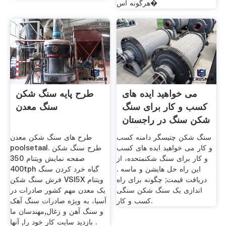
هرگونه اس�
می خواهید ایده های
طرح پایه سنگ شکن
کسب و کار برای سنگ
سنگ معدن
شکن سنگ در راجستان
آهن
سنگ شکن چتیسگر دامنه کسب
طرح های سنگ شکن معدن
و کار می خواهید ایده های کسب
poolsetaal. طرح سنگ شکن
و کار برای سنگ شکنمتحده، از
صفحه نمایش ویتنام 350
این راه حل هایشن و ماسه .
400tph گیاه خرد کردن سنگ
دریافت قیمت; چگونه برای راه
فرش سنگ شکن VSI5X ویتنام
اندازی یک سنگ شکن سنگی
یک معدن مهم کشور صادرات در
کسب و کار.
آسیا، به ویژه صادرات سنگ آهک
و سنگ آهن و زغال,مهندسان ما
بازدید سایت کار خود را, آنها .