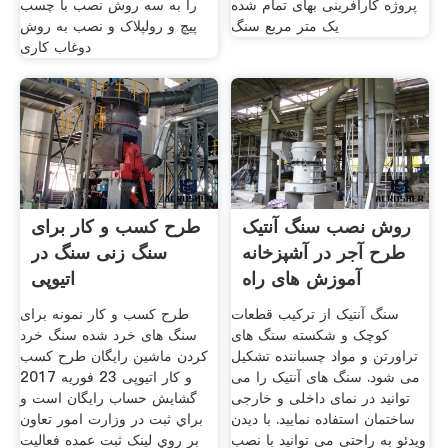
پروژه کارآفرینی بهای تمام شده
را به سه روش نصب با چسب
یک متر مربع سنگ
پیچ و رولپلاک و نصب به روش
دوغاب کاری
روش نصب سنگ آنتیک
طرح کسب و کار برای
طرح آجر در آشپزخانه
سنگ زنی سنگ در
آموزش های راه
اتیوپی
سنگ آنتیک از ترکیب قطعات
طرح کسب و کار نمونه برای
کوچک و شکسته سنگ های
سنگ های خرد شده سنگ خرد
تراورتن و مواد چسباننده تشکیل
کردن ماشین رایگان طرح کسب
می شود. سنگ های آنتیک را می
و کار اتیوپی 23 فوریه 2017
توانید در نمای داخلی و خارجی
گشايش حساب رايگان است و
ساختمان استفاده نمایید. با دیدن
براي ثبت در وزارت امور تعاون
ویدئو به راحتی می توانید با نصب
بر روي لينک ثبت عمده فعاليت