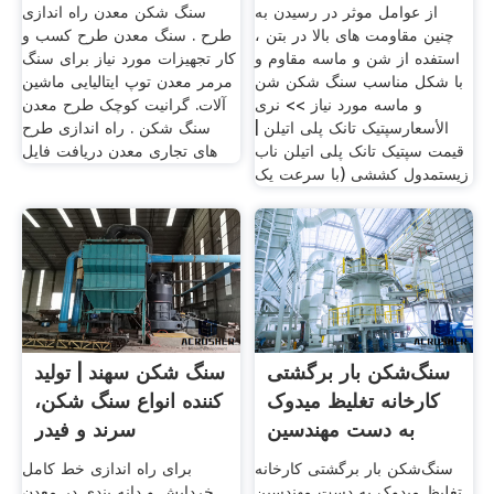
از عوامل موثر در رسیدن به
سنگ شکن معدن راه اندازی
چنین مقاومت های بالا در بتن ،
طرح . سنگ معدن طرح کسب و
استفده از شن و ماسه مقاوم و
کار تجهیزات مورد نیاز برای سنگ
با شکل مناسب سنگ شکن شن
مرمر معدن توپ ایتالیایی ماشین
و ماسه مورد نیاز >> نرى
آلات. گرانیت کوچک طرح معدن
الأسعارسپتیک تانک پلی اتیلن |
سنگ شکن . راه اندازی طرح
قیمت سپتیک تانک پلی اتیلن ناب
های تجاری معدن دریافت فایل
زیستمدول کششی (با سرعت یک
سنگ‌شکن بار برگشتی
سنگ شکن سهند | تولید
کارخانه تغلیظ میدوک
کننده انواع سنگ شکن،
به دست مهندسین
سرند و فیدر
سنگ‌شکن بار برگشتی کارخانه
برای راه اندازی خط کامل
تغلیظ میدوک به دست مهندسین
خردایش و دانه بندی در معدن