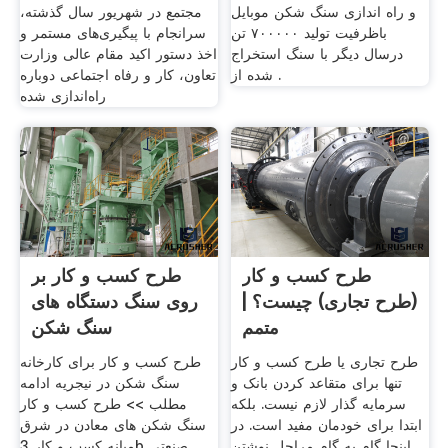
و راه اندازی سنگ شکن موبایل
مجتمع در شهریور سال گذشته،
باظرفیت تولید ۷۰۰۰۰۰ تن
سرانجام با پیگیری‌های مستمر و
درسال دیگر با سنگ استخراج
اخذ دستور اکید مقام عالی وزارت
شده از .
تعاون، کار و رفاه اجتماعی دوباره
راه‌اندازی شده
طرح کسب و کار
طرح کسب و کار بر
(طرح تجاری) چیست؟ |
روی سنگ دستگاه های
متمم
سنگ شکن
طرح تجاری یا طرح کسب و کار
طرح کسب و کار برای کارخانه
تنها برای متقاعد کردن بانک و
سنگ شکن در نیجریه ادامه
سرمایه گذار لازم نیست. بلکه
مطلب >> طرح کسب و کار
ابتدا برای خودمان مفید است. در
سنگ شکن های معادن در شرق
اینجا گام به گام مراحل نوشتن
میانه کسب و کار 3b صنعتی