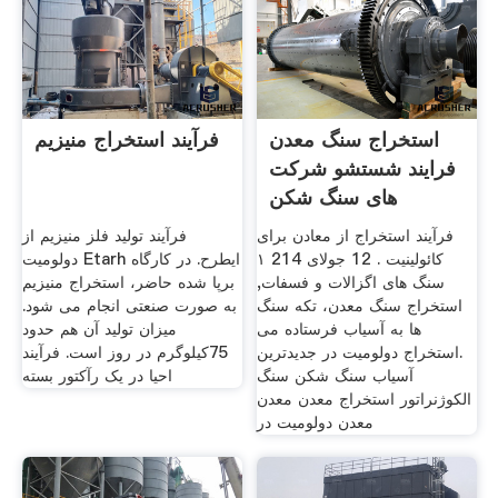
استخراج سنگ معدن
فرآیند استخراج منیزیم
فرایند شستشو شرکت
های سنگ شکن
دولومیت
فرآیند استخراج از معادن برای
فرآیند تولید فلز منیزیم از
کائولینیت . 12 جولای 214 ۱
دولومیت Etarh ایطرح. در کارگاه
سنگ های اگزالات و فسفات,
برپا شده حاضر، استخراج منیزیم
استخراج سنگ معدن، تكه سنگ
به صورت صنعتی انجام می شود.
ها به آسیاب فرستاده می
میزان تولید آن هم حدود
.استخراج دولومیت در جدیدترین
75کیلوگرم در روز است. فرآیند
آسیاب سنگ شکن سنگ
احیا در یک رآکتور بسته
الکوژنراتور استخراج معدن معدن
معدن دولومیت در