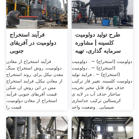
طرح تولید دولومیت
فرآیند استخراج
کلسینه | مشاوره
دولومیت در آفریقای
سرمایه گذاری، تهیه
جنوبی
طرح
دولومیت (استخراج) – . دولومیت
فرآیند استخراج از معادن
(استخراج) – . دولومیت
دولومیت. روش استخراج سنگ
(استخراج) – . فرایند تولید
معدن نیکل برای. روند استخراج
دولومیت کلسینه. تغییر فاز ترکیب
از معادن نیکل, فرایند استخراج
حذف مواد قابل تبخیر تخریب
مس در این روش از, شکن
ساختار حذف آب در لایه ی
قیمت آفریقای جنوبی فرآیند
کریستالین ترکیب جداسازی
استخراج از معادن دولومیت.
شیمیایی . وضعیت واحد
قیمت را