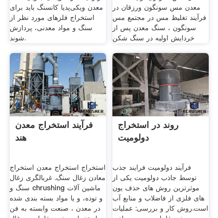
معدن مس سونگون ورزقان در
معدن ویکی‌پدیا کانسنگ باید برای
فرآیند تغلیظ مس در مجتمع مس
استخراج فلزهای مورد نظر از
سونگون ، سنگ معدن پس از
سنگ و مواد معدنی، پردازش
خردایش اولیه در سنگ شکن
شوند.
روند در استخراج
فرآیند استخراج معدن
دولومیت
هند
فرآیند دولومیت فرایند جذب
استخراج استخراج معدن استخراج
توسط جاذب دولومیت یکی از
معادن زغال سنگ. غربالگری زغال
موثرترین روش های حذف یون
سنگ و chrushing ماشین آلات
های فلزی از فاضلاب و منابع آب
و توده، و یا مواد بسته بندی شده
است.روش کار و بررسی: عملیات
در معدن ، صنعت وابسته به فن