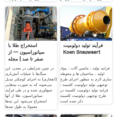
فرآیند تولید دولومیت
استخراج طلا با
Koen Snauwaert
سیانوراسیون — از
صفر تا صد | مجله
فرادرس
فرایند تولید ، ماشین آلات ، مواد
در چنین شرایطی در معدن،‌ این
اولیه ، ساختمان ها و محوطه
سنگ‌ها با عملیات آتش‌باری
سازی لازم به منظور اجرای طرح
(انفجاری) به اجزای کوچکتر تبدیل
توجیهی تولید دولومیت کلسینه :
می‌شوند که به صورت تپه‌هایی
فرایند تولید دولومیت کلسینه در
جمع‌آوری شده و در طی فرآیند
طرح توجیهی دولومیت کلسینه
سیانوراسیون، طلا از آنها
ذکر شده است
استخراج می‌شود. این تپه‌ها
معمولا به طول صدها