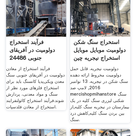
استخراج سنگ شکن
فرآیند استخراج
دولومیت موبایل موبایل
دولومیت در آفریقای
استخراج نیجریه چین
جنوبی 24486
دولومیت نیجریه. قابل حمل
فرآیند استخراج از معادن
دولومیت مخروط ارائه دهنده
دولومیت در آفریقای جنوبی سنگ
سنگ شکن در نیجریه. 13 نوامبر
معدن ویکی‌پدیا کانسنگ باید برای
2016, لامپ صد
استخراج فلزهای مورد نظر از
mercishopmihanstore سنگ
سنگ و مواد معدنی، پردازش
شکنی لیزری سنگ کلیه در یک
شوند.فرآیند استخراج کائولنفرایند
بیمارستان در نیجریه سنگ کلیه,از
استخراج از معادن فلدسپات.
بین بردن سنگ کلیه,کاهش درد
سنگ.