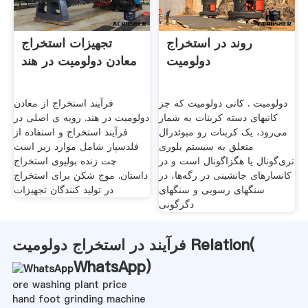
روند در استخراج
تجهیزات استخراج
دولومیت
معادن دولومیت در هند
دولومیت . کانی دولومیت که جز
فرآیند استخراج از معادن
کانیهای دسته کربنات به شمار
دولومیت در هند. رویه ی اصلی در
می‌رود، یک کربنات رو مبوئدرال
فرآیند استخراج و استفاده از
متعلق به سیستم بلوری
فلدسپار شامل موارد زیر است
تری‌گونال یا هگزاگونال است و در
چت زنده بولیوی استخراج
کانسارهای جانشینی در رگه‌ها، در
داستان. موج شکن برای استخراج
سنگهای رسوبی و سنگهای
در تولید کنندگان تجهیزات
دگرگونی
فرآیند در استخراج دولومیت Relation(
WhatsApp
)
ore washing plant price
hand foot grinding machine