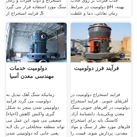
جذب فلزات بر روی جاذب
استخراج و ذوب فلزات و زغال
دولومیت در شرایط pH بهینه،
سنگ مورد استفاده قرار می گیرد
زمان تعادلی، دما و غلظت
5, فرایند استخراج از
فرآیند فرز دولومیت
دولومیت خدمات
مهندسی معدن آسیا
فرایند استخراج دولومیت در
زمانیکه سنگ آهک تبدیل به
آفریقای جنوبی . فرایند استخراج
دولومیت می گردد فرآیند
دولومیت در آفریقای جنوبی سنگ
دولومیتی شدن منجر به شکل
معدن ویکی‌پدیا، دانشنامهٔ آزاد.
گیری واکنش کاهش (احیاء)
کانسنگ باید برای استخراج
ضعیفی می شود. این عمل می
فلزهای مورد نظر از سنگ و مواد
تواند منطقه متخلخلی در یک لایه
معدنی، پردازش شوند. قیمت را
یعنی جایی که دولومیتی شدن