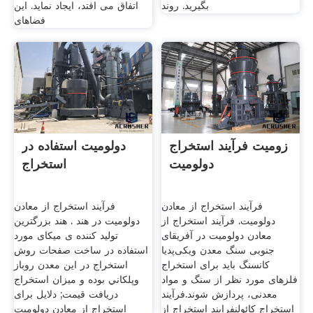
بگیرید. روند
اتفاق می افتد، ایجاد نماید. این
فضاهای
زومیت فرآیند استخراج
دولومیت استفاده در
دولومیت
استخراج
فرآیند استخراج از معادن
فرآیند استخراج از معادن
دولومیت. فرآیند استخراج از
دولومیت در هند . هند بزرگترین
معادن دولومیت در آفریقای
تولید کننده ی میکای مورد
جنوبی سنگ معدن ویکی‌پدیا
استفاده در ساخت صفحات روش
کانسنگ باید برای استخراج
استخراج در اين معدن روباز
فلزهای مورد نظر از سنگ و مواد
وپلکاني بوده و ميزان استخراج
معدنی، پردازش شوند.فرآیند
دریافت قیمت; دلایل برای
استخراج کائولنفرایند استخراج از
استخراج از معادن دولومیت