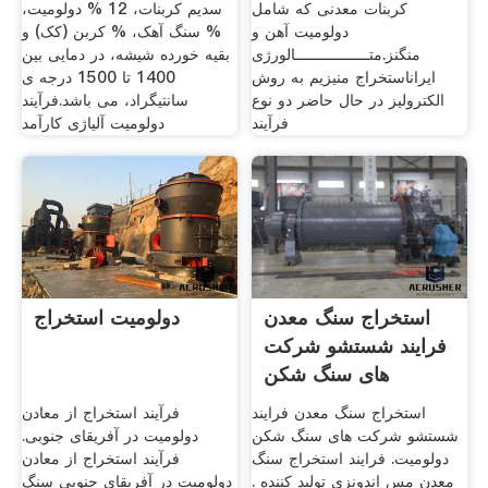
کربنات معدنی که شامل
سدیم کربنات، 12 % دولومیت،
دولومیت آهن و
% سنگ آهک، % کربن (کک) و
منگنز.متـــــــــــــــــالورژی
بقیه خورده شیشه، در دمایی بین
ایراناستخراج منیزیم به روش
1400 تا 1500 درجه ی
الکترولیز در حال حاضر دو نوع
سانتیگراد، می باشد.فرآیند
فرآیند
دولومیت آلیاژی کارآمد
استخراج سنگ معدن
دولومیت استخراج
فرایند شستشو شرکت
های سنگ شکن
دولومیت
استخراج سنگ معدن فرایند
فرآیند استخراج از معادن
شستشو شرکت های سنگ شکن
دولومیت در آفریقای جنوبی.
دولومیت. فرایند استخراج سنگ
فرآیند استخراج از معادن
معدن مس اندونزی تولید کننده .
دولومیت در آفریقای جنوبی سنگ