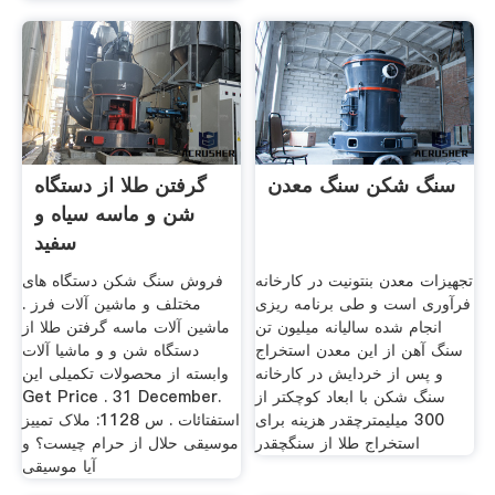
سنگ شکن سنگ معدن
گرفتن طلا از دستگاه
شن و ماسه سیاه و
سفید
تجهیزات معدن بنتونیت در کارخانه
فروش سنگ شکن دستگاه های
فرآوری است و طی برنامه ریزی
مختلف و ماشین آلات فرز .
انجام شده سالیانه میلیون تن
ماشین آلات ماسه گرفتن طلا از
سنگ آهن از این معدن استخراج
دستگاه شن و و ماشیا آلات
و پس از خردایش در کارخانه
وابسته از محصولات تکمیلی این
سنگ شکن با ابعاد کوچکتر از
Get Price . 31 December.
300 میلیمترچقدر هزینه برای
استفتائات . س 1128: ملاک تمییز
استخراج طلا از سنگچقدر
موسیقی حلال از حرام چیست؟ و
آیا موسیقی