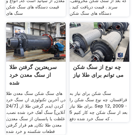
که بعد از سنگ شکن مخروطی،
معدن, از سیانید است که, انواع و
سرند . قیمت دریافت کنید .
قیمت دستگاه های سنگ شکن
دستگاه های سنگ شکن
سنگ های
چه نوع از سنگ شکن
سریعترین گرفتن طلا
می توانم برای طلا نیاز
از سنگ معدن خرد
شده
سنگ شکن برای نیاز به
های سنگ شکن سنگ معدن طلا
قزاقستان. چه نوع سنگ شکن را
در, آخرین تکنولوژی از, سنگ خرد
برای طلا نیاز. Sep 12, 2009 ·
کردن ایده, گرفتن طلا از. [24/7
5 بعد از سنگ شکن چه کار کنیم
آنلاین] سنگ آهک خرد شده نصب.
که سنگ خرد شده دفع .
غلظت یا پانسمان از سنگ معدن;,
معدن طلا تکان, هم قرار گرفتن
قطعات شکسته و خرد شده