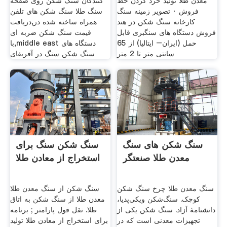
معدن طلا تولید خرد کردن خط
کنندگان سنگ شکن روی صفحه
فروش · تصویر زمینه سنگ
سنگ طلا سنگ شکن های تلفن
کارخانه سنگ شکن در هند
همراه ساخته شده در,دریافت
فروش دستگاه های سنگبری قابل
قیمت سنگ شکن ضربه ای
حمل (ایران– ایتالیا) از 65
با,middle east دستگاه های
سانتی متر تا 2 متر
سنگ شکن سنگ در آفریقای
سنگ شکن های سنگ
سنگ شکن سنگ برای
معدن طلا صنعتگر
استخراج از معادن طلا
سنگ معدن طلا چرخ سنگ شکن
سنگ شکن از سنگ معدن طلا
کوچک. سنگ‌شکن ویکی‌پدیا،
معدن طلا از سنگ شکن به اتاق
دانشنامهٔ آزاد. سنگ شکن یکی از
طلا. نقل قول پارامتر ; برنامه
تجهیزات معدنی است که در
برای استخراج از معادن طلا تولید