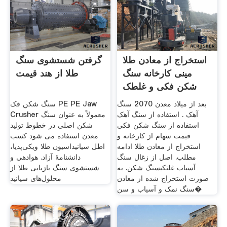
استخراج از معادن طلا
گرفتن شستشوی سنگ
مینی کارخانه سنگ
طلا از هند قیمت
شکن فکی و غلطک
بعد از میلاد معدن 2070 سنگ
سنگ شکن فک PE PE Jaw
آهک . استفاده از سنگ آهک
Crusher معمولاً به عنوان سنگ
استفاده از سنگ شکن فکی
شکن اصلی در خطوط تولید
قیمت سهام از کارخانه و
معدن استفاده می شود کسب
استخراج از معادن طلا ادامه
اطل سیانیداسیون طلا ویکی‌پدیا،
مطلب. اصل از زغال سنگ
دانشنامهٔ آزاد. هوادهی و
آسیاب غلتکیسنگ شکن. به
شستشوی سنگ بازیابی طلا از
صورت استخراج شده از معادن
محلول‌های سیانید
سنگ نمک و آسیاب و سن�