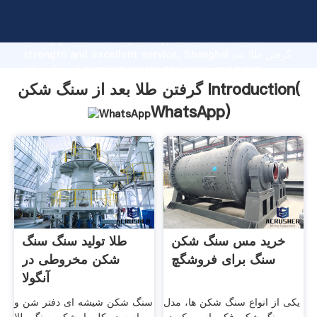
گرفتن طلا بعد از سنگ شکن manufacturer Grasping
strong production capability, advanced research
strength and excellent service, Shanghai گرفتن طلا بعد
از سنگ شکن supplier create the value and bring
values to all of customers.
گرفتن طلا بعد از سنگ شکن Introduction(
WhatsApp
)
خرید مس سنگ شکن
طلا تولید سنگ سنگ
سنگ برای فروشگچ
شکن مخروطی در
آنگولا
یکی از انواع سنگ شکن ها، مدل
سنگ شکن شیشه ای دفتر شن و